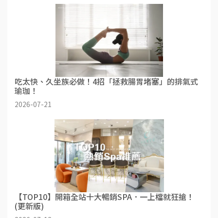
吃太快、久坐族必做！4招「拯救腸胃堵塞」的排氣式
瑜珈！
2026-07-21
【TOP10】開箱全站十大暢銷SPA．一上檔就狂搶！
(更新版)