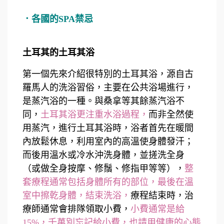
．各國的SPA禁忌
土耳其的土耳其浴
第一個先來介紹很特別的土耳其浴，源自古
羅馬人的洗浴習俗，主要在公共浴場進行，
是蒸汽浴的一種。與桑拿等其餘蒸汽浴不
同，
土耳其浴更注重水浴過程，
而非全然使
用蒸汽，進行土耳其浴時，浴者首先在暖間
內放鬆休息，利用室內的高溫使身體發汗；
而後用溫水或冷水沖洗身體，並搓洗全身
（或做全身按摩、修鬚、修指甲等等），
整
套療程通常包括身體所有的部位，最後在溫
室中擦乾身體，結束洗浴，
療程結束時，治
療師通常會排隊領取小費，
小費通常是給
15%，千萬別忘記給小費，也請用健康的心態