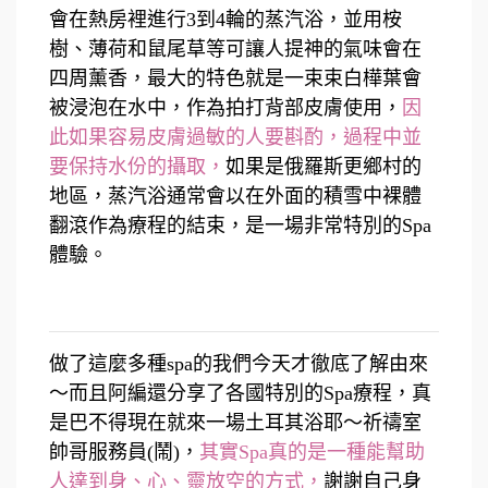
會在熱房裡進行3到4輪的蒸汽浴，並用桉
樹、薄荷和鼠尾草等可讓人提神的氣味會在
四周薰香，最大的特色就是一束束白樺葉會
被浸泡在水中，作為拍打背部皮膚使用，
因
此如果容易皮膚過敏的人要斟酌，過程中並
要保持水份的攝取，
如果是俄羅斯更鄉村的
地區，蒸汽浴通常會以在外面的積雪中裸體
翻滾作為療程的結束，是一場非常特別的Spa
體驗。
做了這麼多種spa的我們今天才徹底了解由來
～而且阿編還分享了各國特別的Spa療程，真
是巴不得現在就來一場土耳其浴耶～祈禱室
帥哥服務員(鬧)，
其實Spa真的是一種能幫助
人達到身、心、靈放空的方式，
謝謝自己身