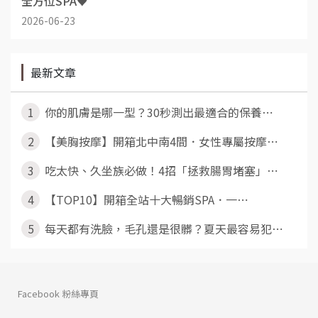
全方位SPA♥
2026-06-23
最新文章
1
你的肌膚是哪一型？30秒測出最適合的保養⋯
2
【美胸按摩】開箱北中南4間．女性專屬按摩⋯
3
吃太快、久坐族必做！4招「拯救腸胃堵塞」⋯
4
【TOP10】開箱全站十大暢銷SPA．一⋯
5
每天都有洗臉，毛孔還是很髒？夏天最容易犯⋯
Facebook 粉絲專頁