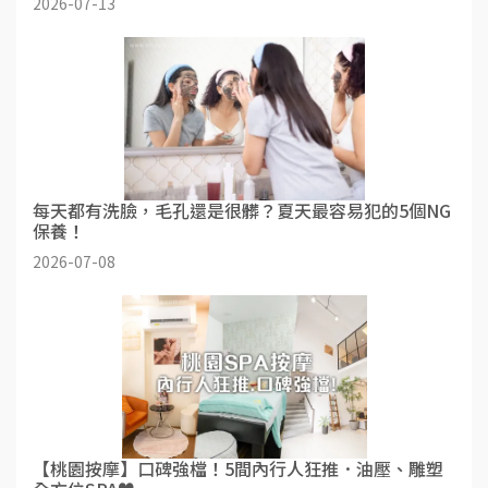
2026-07-13
每天都有洗臉，毛孔還是很髒？夏天最容易犯的5個NG
保養！
2026-07-08
【桃園按摩】口碑強檔！5間內行人狂推．油壓、雕塑