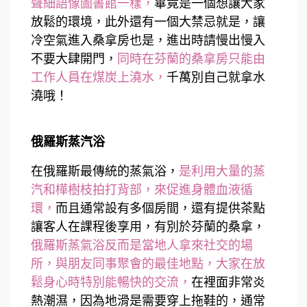
聲細語像圖書館一樣，
畢竟是一個想讓大家
放鬆的環境，此外還有一個大禁忌就是，讓
冷空氣進入桑拿房也是，進出時請慢出慢入
不要大肆開門，
同時在芬蘭的桑拿房只能由
工作人員在煤炭上澆水，
千萬別自己就拿水
澆哦！
俄羅斯蒸汽浴
在俄羅斯最傳統的蒸氣浴，
是利用大量的蒸
汽和樺樹枝拍打背部，來促進身體血液循
環，
而且通常設有多個房間，還有提供茶點
讓客人在課程後享用，有別於芬蘭的桑拿，
俄羅斯蒸氣浴反而是當地人拿來社交的場
所，與朋友同事聚會的最佳地點，大家在放
鬆身心時特別能暢快的交流，
在裡面非常炎
熱潮濕，因為地滑是需要穿上拖鞋的，通常