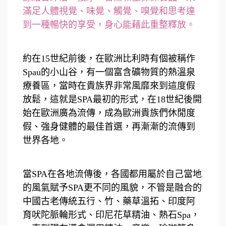
滿足人體視覺、味覺、觸覺、嗅覺和思考達
到一種暢快的享受，身心能藉此重整釋放。
約在15世紀前後，在歐洲比利時有個被稱作
Spau的小山谷，有一個富含礦物質的熱溫泉
療養區，當時在貴族界非常風靡來到這度假
放鬆，這就是SPA最初的形式，在18世紀後開
始在歐洲廣為流傳，成為歐洲貴族們休閒度
假、強身健體的最佳首選，再漸漸的流傳到
世界各地。
當SPA在各地流傳後，各國都用屬於自己當地
的風氣賦予SPA更不同的風貌，不管是融合的
中國古老傳統五行、竹、藥草溫拓、印度阿
育吠陀脈輪形式、印尼花草精油、熱石Spa，