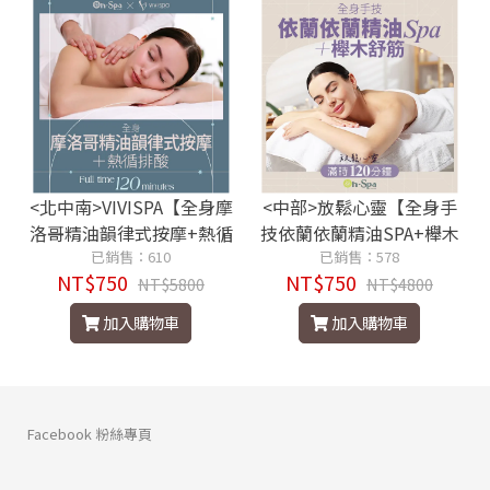
<北中南>VIVISPA【全身摩
<中部>放鬆心靈【全身手
洛哥精油韻律式按摩+熱循
技依蘭依蘭精油SPA+櫸木
排酸】120分鐘750元
已銷售：610
舒筋】120分鐘750元
已銷售：578
NT$750
NT$750
NT$5800
NT$4800
加入購物車
加入購物車
Facebook 粉絲專頁