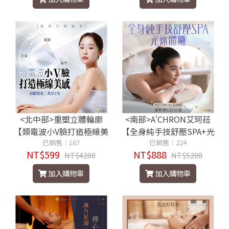
<北中部>重塑立體輪廓
<南部>A'CHRON艾珂菈
【類電波小V臉打造極線美
【全身純手技舒壓SPA+光
感】2次599元
已銷售：167
速體雕】滿時數120分鐘88
已銷售：224
NT$599
NT$888
NT$4200
8元
NT$5200
加入購物車
加入購物車