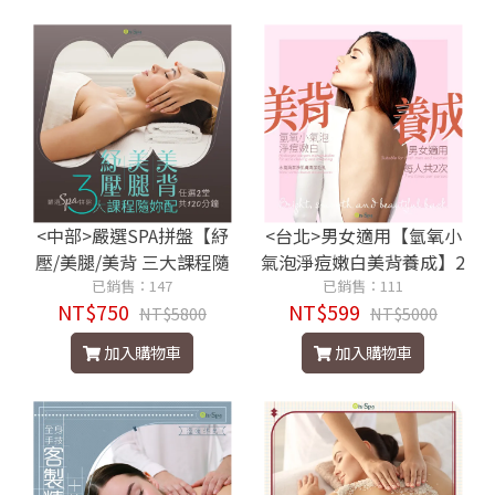
<中部>嚴選SPA拼盤【紓
<台北>男女適用【氫氧小
壓/美腿/美背 三大課程隨
氣泡淨痘嫩白美背養成】2
妳配】任選2堂共120分鐘7
已銷售：147
已銷售：111
次599元
NT$750
NT$599
50元
NT$5800
NT$5000
加入購物車
加入購物車