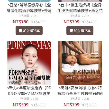
<宜蘭>解除疲憊身心【全
<台中>慢生活步調【全身
身淨化精油排導按摩+去角
手技放鬆精油按摩+湯之花
質敷泥】120分鐘750元
已銷售：341
岩盤】130分鐘799元
已銷售：202
NT$750
NT$799
NT$4980
NT$4280
加入購物車
加入購物車
<新北>年度最強組合【PD
<高雄>安神沉穩【檜木特
RN外泌體+V-MAX氣波美
調精油全身手技按摩+矽刷
顏雙機】2次599元
已銷售：138
鬆綁】130分鐘799元
已銷售：290
NT$599
NT$799
NT$6800
NT$5000