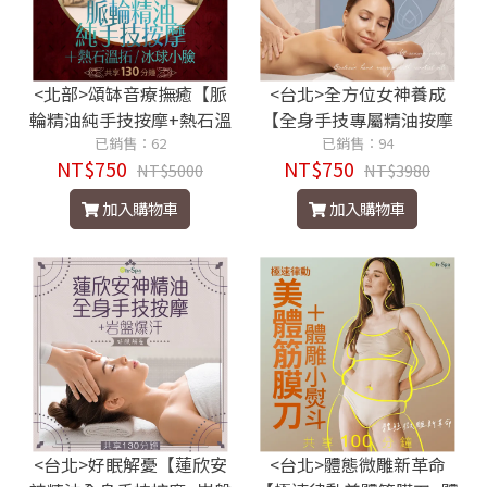
<北部>頌缽音療撫癒【脈
<台北>全方位女神養成
輪精油純手技按摩+熱石溫
【全身手技專屬精油按摩
拓/冰球小臉】130分鐘750
已銷售：62
+美體x美顏】120分鐘750
已銷售：94
NT$750
NT$750
元
NT$5000
元
NT$3980
加入購物車
加入購物車
<台北>好眠解憂【蓮欣安
<台北>體態微雕新革命