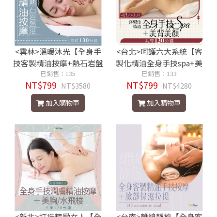
<雲林>溫暖沐光【全身手
<台北>呵護六大系統【客
技客製精油按摩+熱石岩盤
製化精油全身手技spa+美
浴】滿時130分鐘799元
已銷售：135
背美顏】130分799元
已銷售：133
NT$799
NT$799
NT$3580
NT$4280
加入購物車
加入購物車
<新北>打造精緻女人【全
<台南>離線靜旅【全身客