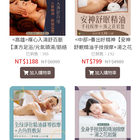
<高雄>禪心入湯舒百脈
<中部>養出好精神【安神
【漢方足浴/元氣頭湯/筋絡
舒眠精油手技按摩+湯之花
巡禮】男女適用，任選2堂
已銷售：365
岩盤】130分鐘799元
已銷售：192
NT$1188
NT$799
1188元
NT$6000
NT$4980
加入購物車
加入購物車