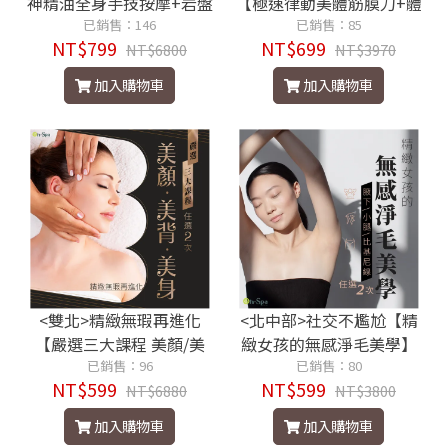
神精油全身手技按摩+岩盤
【極速律動美體筋膜刀+體
爆汗】130分鐘799元
已銷售：146
雕小熨斗】100分鐘699元
已銷售：85
NT$799
NT$699
NT$6800
NT$3970
加入購物車
加入購物車
<雙北>精緻無瑕再進化
<北中部>社交不尷尬【精
【嚴選三大課程 美顏/美
緻女孩的無感淨毛美學】
背/美身】任選2次599元
已銷售：96
腋下/比基尼線/小腿，任選
已銷售：80
NT$599
NT$599
NT$6880
2次599元
NT$3800
加入購物車
加入購物車