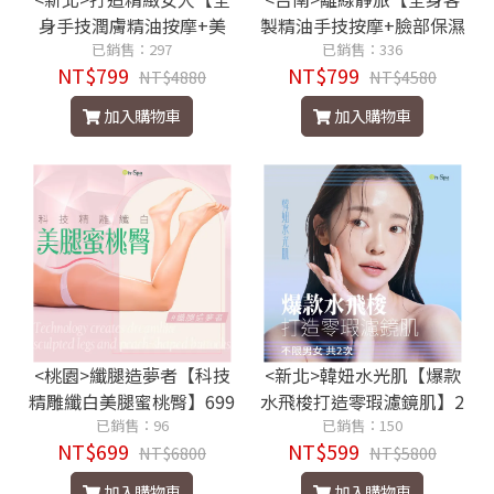
身手技潤膚精油按摩+美
製精油手技按摩+臉部保濕
胸/水飛梭】120分鐘799元
已銷售：297
拉提】共享140分鐘799元
已銷售：336
NT$799
NT$799
NT$4880
NT$4580
加入購物車
加入購物車
<桃園>纖腿造夢者【科技
<新北>韓妞水光肌【爆款
精雕纖白美腿蜜桃臀】699
水飛梭打造零瑕濾鏡肌】2
已銷售：96
元
已銷售：150
次599元
NT$699
NT$599
NT$6800
NT$5800
加入購物車
加入購物車