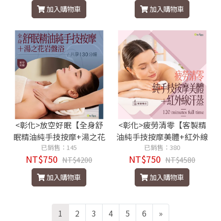
加入購物車
加入購物車
<彰化>放空好眠【全身舒
<彰化>疲勞清零【客製精
眠精油純手技按摩+湯之花
油純手技按摩美體+紅外線
岩盤浴】130分鐘750元
已銷售：145
汗蒸】滿時120分鐘750元
已銷售：380
NT$750
NT$750
NT$4200
NT$4580
加入購物車
加入購物車
1
2
3
4
5
6
»