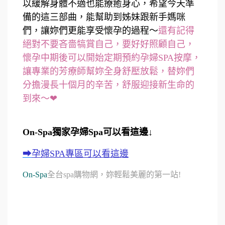
以緩解身體不適也能療癒身心，希望今天準
備的這三部曲，能幫助到姊妹跟新手媽咪
們，讓妳們更能享受懷孕的過程～
還有記得
絕對不要吝嗇犒賞自己，要好好照顧自己，
懷孕中期後可以開始定期預約孕婦SPA按摩，
讓專業的芳療師幫妳全身舒壓放鬆，替妳們
分擔漫長十個月的辛苦，舒服迎接新生命的
到來～❤
On-Spa獨家孕婦Spa可以看這邊↓
➡
孕婦SPA專區可以看這邊
On-Spa
全台spa購物網，妳輕鬆美麗的第一站!