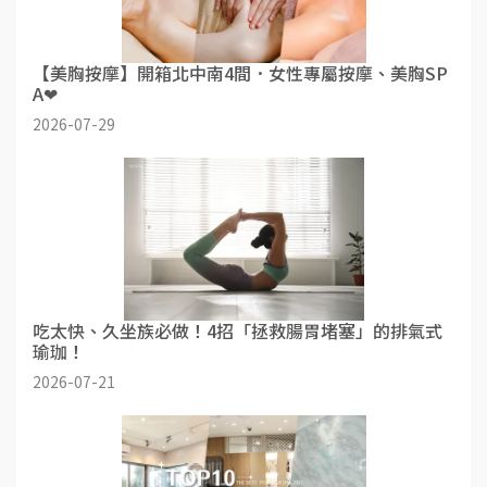
【美胸按摩】開箱北中南4間．女性專屬按摩、美胸SP
A❤
2026-07-29
吃太快、久坐族必做！4招「拯救腸胃堵塞」的排氣式
瑜珈！
2026-07-21