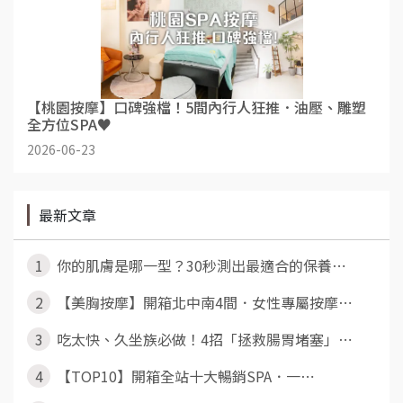
【桃園按摩】口碑強檔！5間內行人狂推．油壓、雕塑
全方位SPA♥
2026-06-23
最新文章
1
你的肌膚是哪一型？30秒測出最適合的保養⋯
2
【美胸按摩】開箱北中南4間．女性專屬按摩⋯
3
吃太快、久坐族必做！4招「拯救腸胃堵塞」⋯
4
【TOP10】開箱全站十大暢銷SPA．一⋯