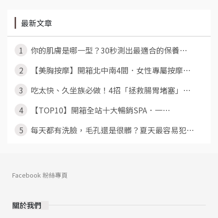
最新文章
1
你的肌膚是哪一型？30秒測出最適合的保養⋯
2
【美胸按摩】開箱北中南4間．女性專屬按摩⋯
3
吃太快、久坐族必做！4招「拯救腸胃堵塞」⋯
4
【TOP10】開箱全站十大暢銷SPA．一⋯
5
每天都有洗臉，毛孔還是很髒？夏天最容易犯⋯
Facebook 粉絲專頁
關於我們