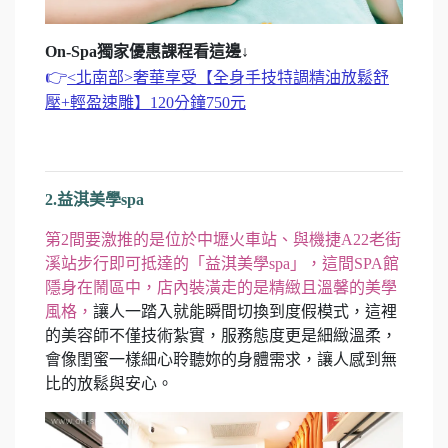
On-Spa獨家優惠課程看這邊↓
👉
<北南部>奢華享受【全身手技特調精油放鬆舒
壓+輕盈速雕】120分鐘750元
2.益淇美學spa
第2間要激推的是位於中壢火車站、與機捷A22老街
溪站步行即可抵達的「益淇美學spa」，這間SPA館
隱身在鬧區中，店內裝潢走的是精緻且溫馨的美學
風格，
讓人一踏入就能瞬間切換到度假模式，這裡
的美容師不僅技術紮實，服務態度更是細緻溫柔，
會像閨蜜一樣細心聆聽妳的身體需求，讓人感到無
比的放鬆與安心。