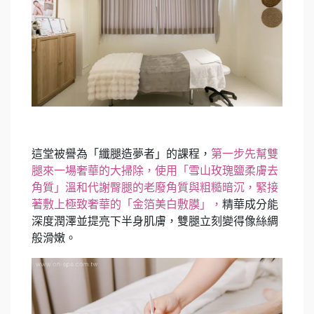
這堂被譽為「纖腿造夢者」的課程，
第一步先幫雙
腿來一場奢華的大掃除，使用「雪山玫瑰鹽柔膚去
角質」溫和代謝臀腿的老廢角質與粗糙暗沉，緊接
著敷上極致奢華的「金箔美白敷膜」，
精華成分能
深度潤澤並提亮下半身肌膚，雙腿立刻變得像絲綢
般滑嫩。