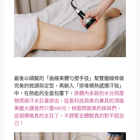
最後以細膩的「曲線美體勻塑手技」幫雙腿線條做
完美的微調與定型，再躺入「排堆積熱感爆汗毯」
中，在熱能的全面包覆下，
將體內多餘的水分與廢
物透過汗水巨量排出，這套科技與美白兼具的頂級
美腿大課竟然只要699元！桃園想變美的姊妹們，
這個價格真的太狂了，不趕緊去體驗真的對不起自
己！