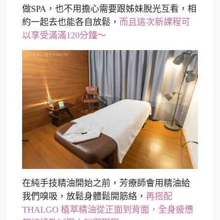
做SPA，也不用擔心需要跟姊妹脫光互看，相
約一起去也能各自放鬆，
而且這次新課程可
以享受滿滿120分鐘～
在純手技精油開始之前，芳療師會用精油給
我們嗅吸，放鬆身體鬆開筋絡，
再搭配
THALGO 植萃精油從正面到背面，全身疲憊