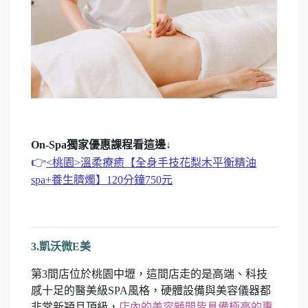
On-Spa獨家優惠課程看這邊↓
👉
<桃園>溫柔療癒【全身手技花梨木平衡精油
spa+養生臍燭】120分鐘750元
3.凱沃微E美
第3間店位於桃園中壢，這間店走的是高端、科技
感十足的醫美級SPA風格，硬體設備與美容儀器都
非常新穎且頂級，
店內的美容顧問皆具備極高的專