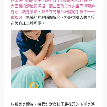
過柔中帶剛的雙手，順著妳全身的經絡和經脈進行
大面積的滑壓與揉捏，那些因為工作久坐而僵硬的
肩頸、腰背氣結，都會在芳療師細膩的手技下一一
被揉散，
緊繃的神經瞬間解套，舒服到讓人想直接
在美容床上秒斷電。
放鬆完身體後，接著針對女孩子最在意的下半身進