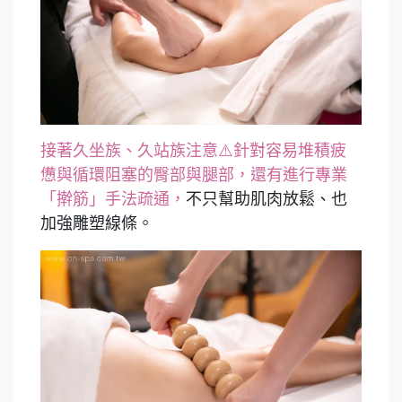
接著久坐族、久站族注意⚠️針對容易堆積疲
憊與循環阻塞的臀部與腿部，還有進行專業
「擀筋」手法疏通，
不只幫助肌肉放鬆、也
加強雕塑線條。