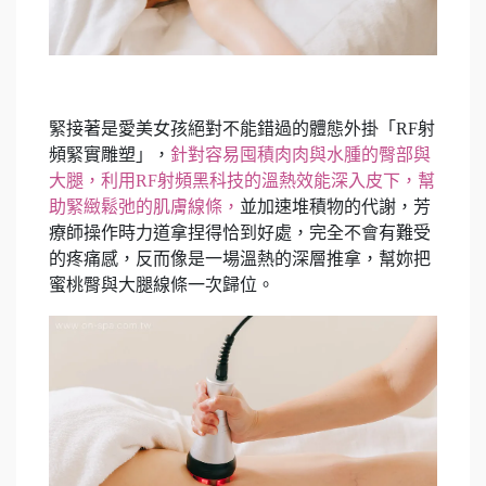
緊接著是愛美女孩絕對不能錯過的體態外掛「RF射
頻緊實雕塑」，
針對容易囤積肉肉與水腫的臀部與
大腿，利用RF射頻黑科技的溫熱效能深入皮下，幫
助緊緻鬆弛的肌膚線條，
並加速堆積物的代謝，芳
療師操作時力道拿捏得恰到好處，完全不會有難受
的疼痛感，反而像是一場溫熱的深層推拿，幫妳把
蜜桃臀與大腿線條一次歸位。