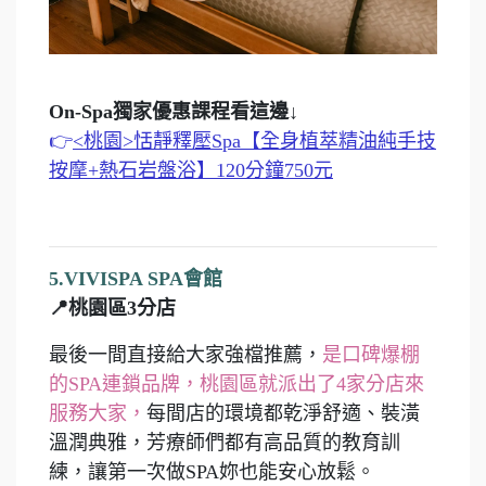
On-Spa獨家優惠課程看這邊↓
👉
<桃園>恬靜釋壓Spa【全身植萃精油純手技
按摩+熱石岩盤浴】120分鐘750元
5.VIVISPA SPA會館
📍桃園區3分店
最後一間直接給大家強檔推薦，
是口碑爆棚
的SPA連鎖品牌，桃園區就派出了4家分店來
服務大家，
每間店的環境都乾淨舒適、裝潢
溫潤典雅，芳療師們都有高品質的教育訓
練，讓第一次做SPA妳也能安心放鬆。