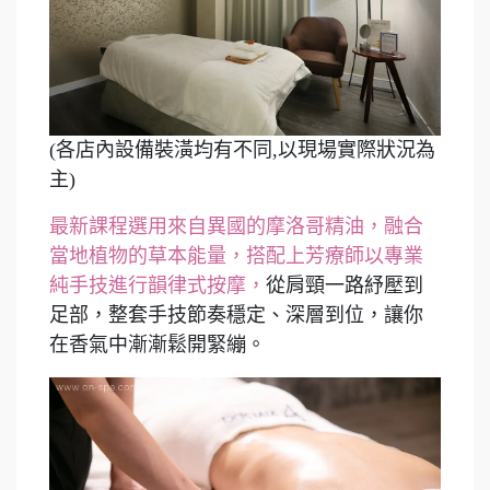
(各店內設備裝潢均有不同,以現場實際狀況為
主)
最新課程選用來自異國的摩洛哥精油，融合
當地植物的草本能量，搭配上芳療師以專業
純手技進行韻律式按摩，
從肩頸一路紓壓到
足部，整套手技節奏穩定、深層到位，讓你
在香氣中漸漸鬆開緊繃。