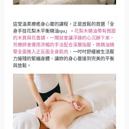
這堂溫柔療癒身心靈的課程，正是放鬆的首選「全
身手技花梨木平衡精油spa」，
花梨木精油帶有微甜
的木質與花香調，一聞就會讓浮躁的心沉靜下來，
芳療師會運用流暢的手法配合深層指壓，將精油精
華全面推入正反面全身肌肉，
一吋吋舒緩被生活壓
力摧殘的緊繃身體，讓妳的身心靈達到完美的平衡
與放鬆。