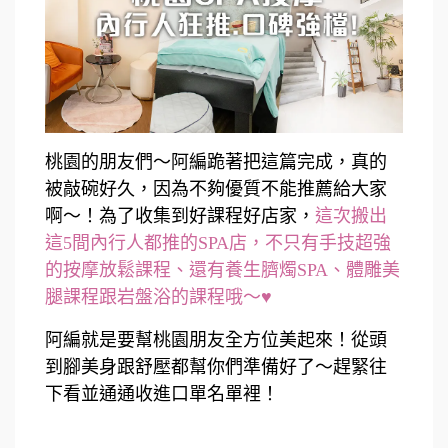
桃園的朋友們～阿編跪著把這篇完成，真的
被敲碗好久，因為不夠優質不能推薦給大家
啊～！為了收集到好課程好店家，
這次搬出
這5間內行人都推的SPA店，不只有手技超強
的按摩放鬆課程、還有養生臍燭SPA、體雕美
腿課程跟岩盤浴的課程哦～♥
阿編就是要幫桃園朋友全方位美起來！從頭
到腳美身跟舒壓都幫你們準備好了～趕緊往
下看並通通收進口單名單裡！