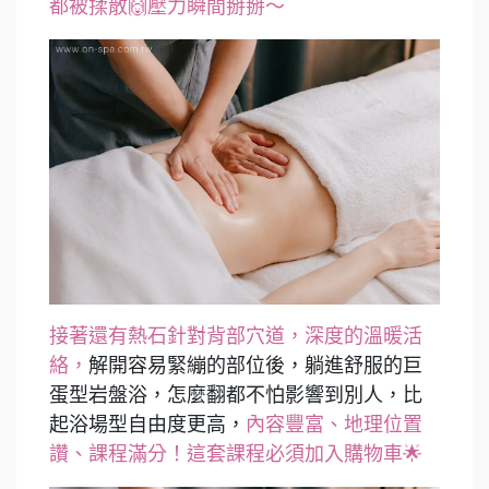
都被揉散🙌壓力瞬間掰掰～
接著還有熱石針對背部穴道，深度的溫暖活
絡，
解開容易緊繃的部位後，躺進舒服的巨
蛋型岩盤浴，怎麼翻都不怕影響到別人，比
起浴場型自由度更高，
內容豐富、地理位置
讚、課程滿分！這套課程必須加入購物車🌟