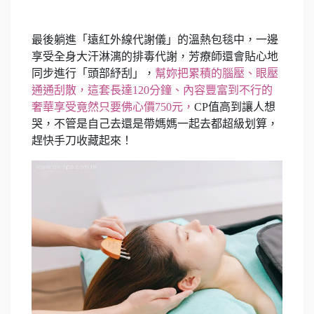
最後躺進「遠紅外線代謝儀」的溫熱包毯中，一邊
享受全身大汗淋漓的排毒代謝，芳療師還會貼心地
同步進行「頭部紓刮」，
幫妳把累積的腦壓、眼壓
通通刮散，這套長達120分鐘、內容豐富到不行的
奢華享受竟然只要佛心價750元，
CP值高到讓人想
哭，不管是自己去還是帶媽媽一起去都超級划算，
趕快手刀收藏起來！