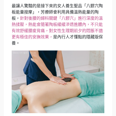
最讓人驚豔的是接下來的女人養生聖品「八髎穴陶
板能量按摩」，芳療師會利用具備溫熱能量的陶
板，
針對後腰的婦科關鍵「八髎穴」進行深度的溫
熱揉壓，熱能會隨著陶板緩緩滲透進體內，不只能
有效舒緩腰痠背痛，對女性生理期前夕的悶脹不適
更有極佳的安撫效果，
是內行人才懂點的隱藏版保
養。