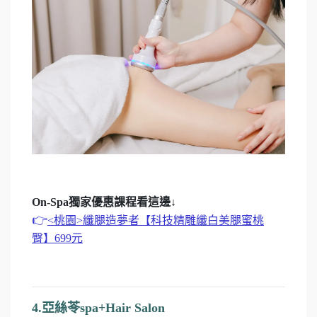
On-Spa獨家優惠課程看這邊↓
👉
<桃園>纖腿造夢者【科技精雕纖白美腿蜜桃
臀】699元
4.亞絲苓spa+Hair Salon