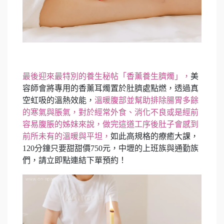
最後迎來最特別的養生秘帖「香薰養生臍燭」，
美
容師會將專用的香薰耳燭置於肚臍處點燃，透過真
空虹吸的溫熱效能，
溫暖腹部並幫助排除腸胃多餘
的寒氣與脹氣，對於經常外食、消化不良或是經前
容易腹脹的姊妹來說，做完這道工序後肚子會感到
前所未有的溫暖與平坦，
如此高規格的療癒大課，
120分鐘只要甜甜價750元，中壢的上班族與通勤族
們，請立即點連結下單預約！