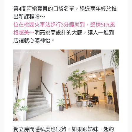
第4間阿編寶貝的口袋名單，睽違兩年終於推
出新課程嚕～
位在桃園火車站步行3分鐘就到，整棟SPA風
格超美～
明亮挑高設計的大廳，讓人一進到
店裡就心曠神怡。
獨立房間隱私度也很夠，如果跟姊妹一起約