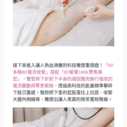
接下來進入讓人熱血沸騰的科技雕塑重頭戲！
「RF
多極8D電流收緊」搭配「8D緊實180K聚焦美
型」，雙管齊下針對下半身的頑固贅肉進行強效的
電流震動與聚焦緊緻，
透過高科技的能量精準擊碎
下肢沉重感，幫妳把下垂的屁股蛋往上拉提、收緊
大腿內側線條，雕塑出讓人羨慕的微笑蜜桃臀線。