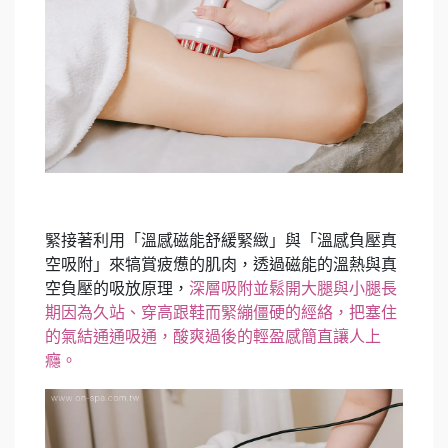
緊接著利用「溫感磁能舒緩緊緻」與「溫感負壓真
空吸附」來犒賞疲憊的肌肉，透過磁能的溫熱與真
空負壓的吸放原理，
深層吸附並鬆開大腿與小腿長
期因為久站、穿高跟鞋而緊繃僵硬的經絡，把塞住
的氣結通通吸通，酸爽過後的輕盈感簡直讓人上
癮。