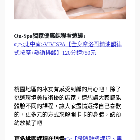
On-Spa獨家優惠課程看這邊↓
👉
<北中南>VIVISPA【全身摩洛哥精油韻律
式按摩+熱循排酸】120分鐘750元
桃園地區的冰友有感受到編的用心吧！除了
挑選環境美技術優的店家，還想讓大家都能
體驗不同的課程，讓大家盡情選擇自己喜歡
的，更多元的方式來解開卡卡的身體，該預
約放鬆了吧！
更多桃園課程在這邊
👉
【纖體雕塑課程、男