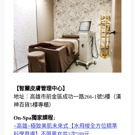
【智麗皮膚管理中心】
地址︰高雄市前金區成功一路266-1號5樓（漢
神百貨5樓專櫃）
On-Spa獨家課程↓
<高雄>極致美肌未來式【水飛梭全方位精準
科學育膚】不限男女共2次599元