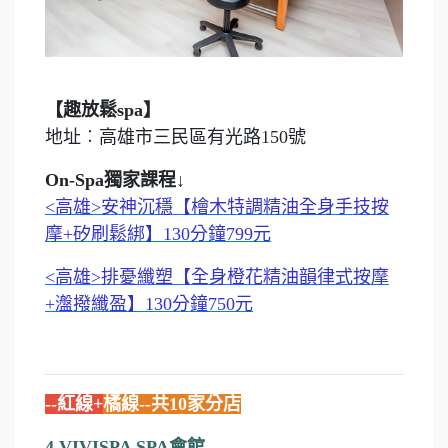
【趣放鬆spa】
地址︰高雄市三民區有光路150號
On-Spa獨家課程↓
<高雄>安神沉穩【檜木特調精油全身手技按
摩+矽刷鬆綁】130分鐘799元
<高雄>排憂纖塑【全身橙花精油韻律式按摩
+瀊撥纖盈】130分鐘750元
--紅線+
橘線--共10家分店
4.VIVISPA SPA會館