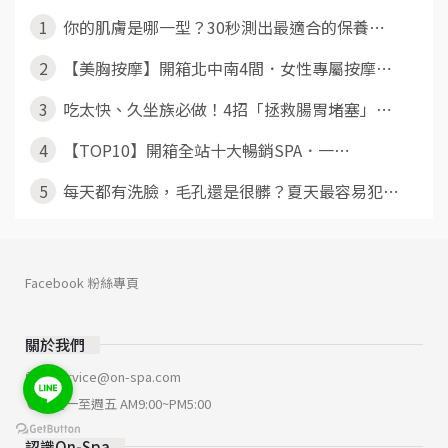
1
你的肌膚是哪一型？30秒測出最適合的保養⋯
2
【美胸按摩】開箱北中南4間．女性專屬按摩⋯
3
吃太快、久坐族必做！4招「拯救腸胃堵塞」⋯
4
【TOP10】開箱全站十大暢銷SPA．一⋯
5
每天都有洗臉，毛孔還是很髒？夏天最容易犯⋯
Facebook 粉絲專頁
關於我們
service@on-spa.com
週一至週五 AM9:00~PM5:00
認識On-Spa