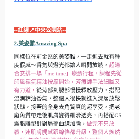
--紅線📍中央公園站--
2.美姿雅Amazing Spa
同樣位在前金區的美姿雅，一走進去就有種
度假感～香氣與燈光都讓人瞬間放鬆，
超適
合安排一場「me time」療癒行程，課程先從
印風禪氣精油按摩開始，芳療師手法細膩又
有力道，
從背部到腿部慢慢釋放壓力，搭配
溫潤精油香氣，整個人很快就進入深層放鬆
狀態，接著的全身去角質真的超享受，把老
廢角質帶走後肌膚變得細滑透亮，再搭配G5
震脂雕塑針對局部曲線加強，
做完不只放
鬆，連肌膚觸感跟線條都升級，整個人煥然