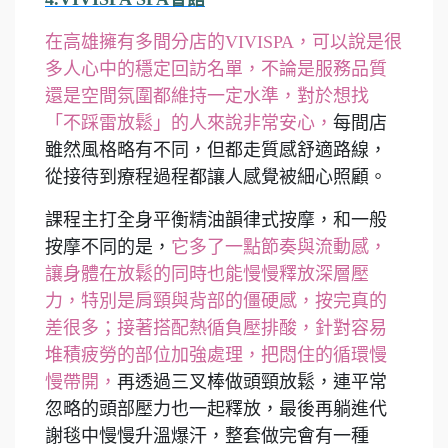
在高雄擁有多間分店的VIVISPA，可以說是很
多人心中的穩定回訪名單，不論是服務品質
還是空間氛圍都維持一定水準，對於想找
「不踩雷放鬆」的人來說非常安心，
每間店
雖然風格略有不同，但都走質感舒適路線，
從接待到療程過程都讓人感覺被細心照顧。
課程主打全身平衡精油韻律式按摩，和一般
按摩不同的是，
它多了一點節奏與流動感，
讓身體在放鬆的同時也能慢慢釋放深層壓
力，特別是肩頸與背部的僵硬感，按完真的
差很多；接著搭配熱循負壓排酸，針對容易
堆積疲勞的部位加強處理，把悶住的循環慢
慢帶開，
再透過三叉棒做頭頸放鬆，連平常
忽略的頭部壓力也一起釋放，最後再躺進代
謝毯中慢慢升溫爆汗，整套做完會有一種