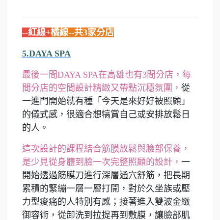
--紅線+
橘線--共3家分店
5.DAYA SPA
最後一間DAYA SPA在高雄也有3間分店，每
間分店的空間設計精緻又帶點沉穩氛圍，
從
一進門開始就有種「今天是來好好被照顧」
的儀式感，很適合想犒賞自己或安排放鬆日
的人。
這次設計的課程結合筋膜放鬆與臉部保養，
是少見從身體到臉一次完整照顧的設計，
一
開始透過筋膜刀進行深層通穴舒筋，把長期
累積的緊繃一層一層打開，對於久坐族或壓
力型痠痛的人特別有感；接著進入雙波金緻
御容術，從卸洗到拉提再到敷膜，讓臉部肌