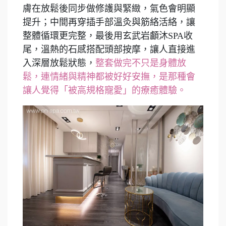
膚在放鬆後同步做修護與緊緻，氣色會明顯
提升；中間再穿插手部溫灸與筋絡活絡，讓
整體循環更完整，最後用玄武岩顱沐SPA收
尾，溫熱的石感搭配頭部按摩，讓人直接進
入深層放鬆狀態，
整套做完不只是身體放
鬆，連情緒與精神都被好好安撫，是那種會
讓人覺得「被高規格寵愛」的療癒體驗。