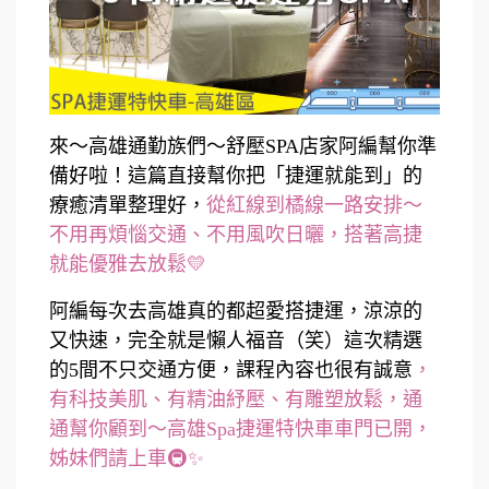
來～高雄通勤族們～舒壓SPA店家阿編幫你準
備好啦！這篇直接幫你把「捷運就能到」的
療癒清單整理好，
從紅線到橘線一路安排～
不用再煩惱交通、不用風吹日曬，搭著高捷
就能優雅去放鬆💛
阿編每次去高雄真的都超愛搭捷運，涼涼的
又快速，完全就是懶人福音（笑）這次精選
的5間不只交通方便，課程內容也很有誠意
，
有科技美肌、有精油紓壓、有雕塑放鬆，通
通幫你顧到～高雄Spa捷運特快車車門已開，
姊妹們請上車🚇✨