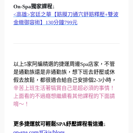
On-Spa獨家課程↓
<高雄>宮廷之華【筋膜刀通穴舒筋釋壓+雙波
金緻御容術】130分鐘799元
以上5家阿編精選的捷運周邊Spa店家，不管
是通勤族還是非通勤族，想下班去舒壓或休
假去放鬆，都很適合給自己安排個2-3小時，
辛苦上班生活著犒賞自己是超必須的事情！
上面看的不過癮想繼續看其他課程的下面請
唷～！
更多捷運就可輕鬆SPA紓壓課程看這邊↓
on-spa.com/fGkjs/blogs