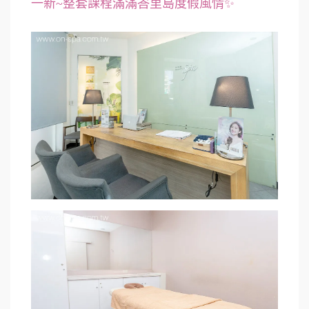
一新~整套課程滿滿峇里島度假風情✨