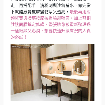
走，再搭配手工清粉刺與注氧補水，做完當
下就能感覺皮膚變乾淨又透亮，
最後再用射
頻緊實與撥筋按摩拉提臉部輪廓，加上藍銅
胜肽面膜鎮定修護，整張臉像被重新整理過
一樣細緻又澎潤，想要快速升級膚況的人真
的必試！