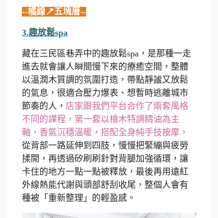
--橘線📍五塊厝--
3.趣放鬆spa
藏在三民區巷弄中的趣放鬆spa，是那種一走
進去就會讓人瞬間慢下來的療癒空間，整體
以溫潤木質調的氛圍打造，帶點靜謐又放鬆
的氣息，很適合壓力爆表、想暫時逃離城市
節奏的人，
店家跟我們平台合作了兩套風格
不同的課程，第一套以檜木特調精油為主
軸，香氣沉穩溫暖，搭配全身純手技按摩，
從背部一路延伸到四肢，慢慢把緊繃與疲勞
揉開，再透過矽刷刷針對背腿加強循環，讓
卡住的地方一點一點被釋放，最後再用遠紅
外線熱能代謝與頭部舒刮收尾，整個人會有
種被「重新整理」的輕盈感。