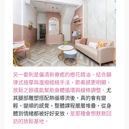
另一套則是偏清新療癒的橙花精油，結合韻
律式按摩與瀊撥經絡手法，節奏感更明顯，
放鬆之餘還能幫助身體循環與線條調整，
尤
其腿部雕塑搭配熱循導流後，真的會有變
輕、變順的感覺，整體課程層層堆疊，從身
體到情緒都被好好安放，
是那種會想默默回
訪的放鬆基地。