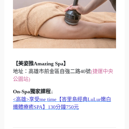
【美姿雅Amazing Spa】
地址：高雄市前金區自強二路40號
(捷運中央
公園站)
On-Spa獨家課程↓
<高雄>享受me time【峇里島經典LuLur嫩白
纖體療癒SPA】130分鐘750元