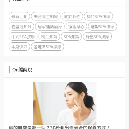
最新活動
美容養生知識
關於我們
獨特SPA按摩
岩盤浴知識
居家運動瘦身
療癒身心
雕塑SPA按摩
中式SPA按摩
精油知識
SPA知識
紓壓SPA按摩
本月快訊
各地區SPA按摩
On編說說
你的肌膚是哪一型？30秒測出最適合的保養方式！