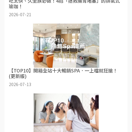
吃太快、久坐族必做！4招「拯救腸胃堵塞」的排氣式
瑜珈！
2026-07-21
【TOP10】開箱全站十大暢銷SPA．一上檔就狂搶！
(更新版)
2026-07-13