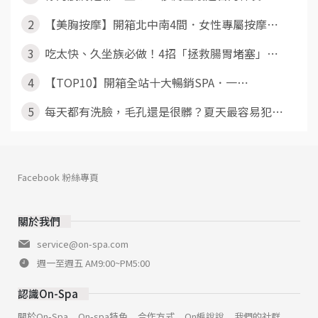
2
【美胸按摩】開箱北中南4間．女性專屬按摩⋯
3
吃太快、久坐族必做！4招「拯救腸胃堵塞」⋯
4
【TOP10】開箱全站十大暢銷SPA．一⋯
5
每天都有洗臉，毛孔還是很髒？夏天最容易犯⋯
Facebook 粉絲專頁
關於我們
service@on-spa.com
週一至週五 AM9:00~PM5:00
認識On-Spa
關於On-Spa
On-spa特色
合作方式
On編說說
我們的社群