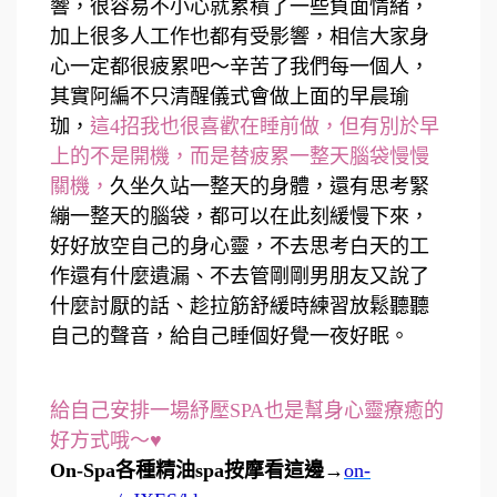
響，很容易不小心就累積了一些負面情緒，
加上很多人工作也都有受影響，相信大家身
心一定都很疲累吧～辛苦了我們每一個人，
其實阿編不只清醒儀式會做上面的早晨瑜
珈，
這4招我也很喜歡在睡前做，但有別於早
上的不是開機，而是替疲累一整天腦袋慢慢
關機，
久坐久站一整天的身體，還有思考緊
繃一整天的腦袋，都可以在此刻緩慢下來，
好好放空自己的身心靈，不去思考白天的工
作還有什麼遺漏、不去管剛剛男朋友又說了
什麼討厭的話、趁拉筋舒緩時練習放鬆聽聽
自己的聲音，給自己睡個好覺一夜好眠。
給自己安排一場紓壓SPA也是幫身心靈療癒的
好方式哦～♥
On-Spa各種精油spa按摩看這邊→
on-