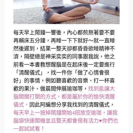
每天早上鬧鐘一響後，內心都煎熬著要不要
再賴床五分鐘，再睡一下下就好～就一直睡
然後遲到，結果一整天卻都昏昏欲睡精神不
濟，隔壁總是神采奕奕的同事跟我說，他之
前看一本書教想醒腦是在起床後一定要進行
「清醒儀式」，找一件你「做了心情會很
好」的事情，例如聽喜歡的音樂、打一杯喜
歡的果汁、做晨間伸展瑜珈等，
找到能讓大
腦開關打開的方式，都是屬於你的愉快清醒
儀式，
因此阿編想分享我找到的清醒儀式，
每天早上一按掉鬧鐘開始4招放空瑜珈，讓我
腦袋快速開機並且整天都會很有活力♥你們也
一起試試看！