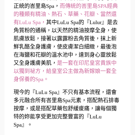
正統的峇里島Spa，
而傳統的峇里島SPA經典
的種類有精油、熱石、草藥、花瓣、當然還
有LuLu Spa，
其中LuLu Spa的『Lulur』是去
角質粉的通稱，以天然的精油按摩全身，使
肌膚放鬆，接著以露露粉去角質後，抹上新
鮮乳酪全身護膚，使皮膚潔白細緻，最後泡
在海鹽和花瓣的溫水池中，達到身心靈放鬆
又全身護膚美肌，
是一套在印尼皇宮貴族中
以獨到祕方，給皇室公主做為新嫁娘一套全
身保養的Spa。
現今的『LuLu Spa』不只有基本流程，還會
多元融合所有峇里島Spa元素，搭配熱石排毒
按摩，或是搭配草藥包舒緩痠痛，讓每個獨
特的妳能享受更加完整豐富的『LuLu
Spa』。