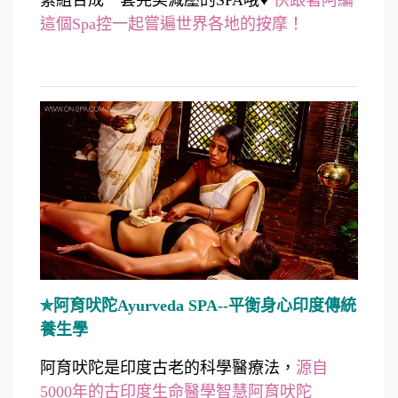
素組合成一套完美減壓的SPA哦♥
快跟著阿編
這個Spa控一起嘗遍世界各地的按摩！
✯阿育吠陀Ayurveda SPA--平衡身心印度傳統
養生學
阿育吠陀是印度古老的科學醫療法，
源自
5000年的古印度生命醫學智慧阿育吠陀