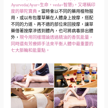
Ayurveda(Ayur=生命，veda=智慧)，又堪稱印
度的華陀寶典
，當時會以不同的藥用植物服
用，或以布包覆草藥在人體身上按摩，搭配
不同的力道、再不適的部位來回按摩，讓草
藥借著按摩滲透到體內，也可將病毒排出體
外，
現今用同樣理論透過精油的香氛能量，
同時還有芳療師手法來平衡人體中最重要的
七大脈輪和能量點。