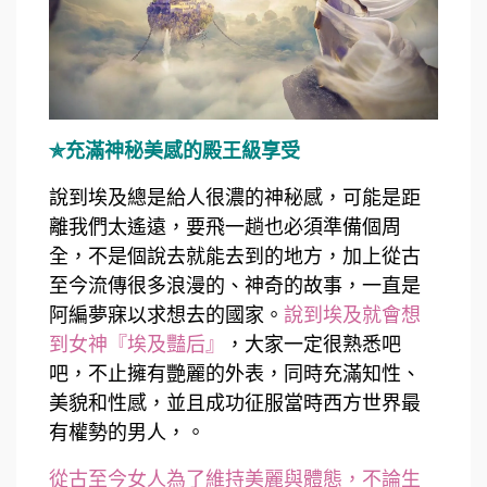
✯充滿神秘美感的殿王級享受
說到埃及總是給人很濃的神秘感，可能是距
離我們太遙遠，要飛一趟也必須準備個周
全，不是個說去就能去到的地方，加上從古
至今流傳很多浪漫的、神奇的故事，一直是
阿編夢寐以求想去的國家。
說到埃及就會想
到女神『埃及豔后』
，大家一定很熟悉吧
吧，不止擁有艷麗的外表，同時充滿知性、
美貌和性感，並且成功征服當時西方世界最
有權勢的男人，
。
從古至今女人為了維持美麗與體態，不論生