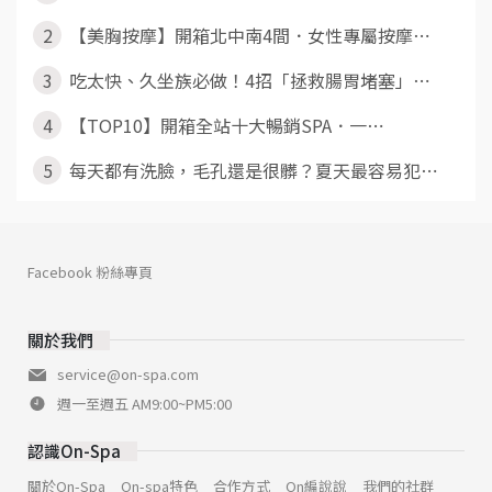
2
【美胸按摩】開箱北中南4間．女性專屬按摩⋯
3
吃太快、久坐族必做！4招「拯救腸胃堵塞」⋯
4
【TOP10】開箱全站十大暢銷SPA．一⋯
5
每天都有洗臉，毛孔還是很髒？夏天最容易犯⋯
Facebook 粉絲專頁
關於我們
service@on-spa.com
週一至週五 AM9:00~PM5:00
認識On-Spa
關於On-Spa
On-spa特色
合作方式
On編說說
我們的社群