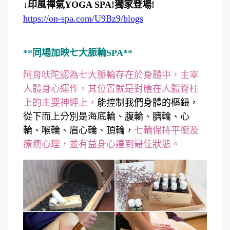
↓印風禪氣YOGA SPA!獨家登場!
https://on-spa.com/U9Bz9/blogs
**同場加映七大脈輪SPA**
阿育吠陀認為七大脈輪存在於身體中，主宰
人體身心運作，其位置就是對應在人體脊柱
上的主要神經上，
能控制我們身體的樞鈕，
從下而上分別是海底輪、腹輪、臍輪、心
輪、喉輪、眉心輪、頂輪，
七輪保持平衡及
療癒心理，並有益身心達到最佳狀態。