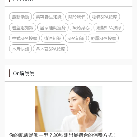
最新活動
美容養生知識
關於我們
獨特SPA按摩
岩盤浴知識
居家運動瘦身
療癒身心
雕塑SPA按摩
中式SPA按摩
精油知識
SPA知識
紓壓SPA按摩
本月快訊
各地區SPA按摩
On編說說
你的肌膚是哪一型？30秒測出最適合的保養方式！