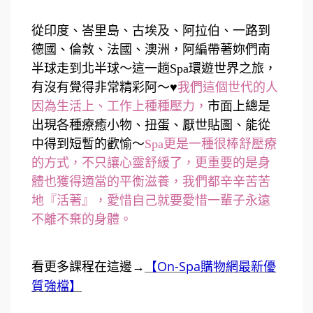
從印度、峇里島、古埃及、阿拉伯、一路到
德國、倫敦、法國、澳洲，阿編帶著妳們南
半球走到北半球～這一趟Spa環遊世界之旅，
有沒有覺得非常精彩阿～♥
我們這個世代的人
因為生活上、工作上種種壓力，
市面上總是
出現各種療癒小物、扭蛋、厭世貼圖、能從
中得到短暫的歡愉～
Spa更是一種很棒舒壓療
的方式，不只讓心靈舒緩了，更重要的是身
體也獲得適當的平衡滋養，我們都辛辛苦苦
地『活著』，愛惜自己就要愛惜一輩子永遠
不離不棄的身體。
【On-Spa購物網最新優
看更多課程在這邊→
質強檔】