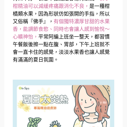
柑精油可以減緩疼痛跟消化不良，
是一種柑
橘類水果，因為形狀仿如張開的手指，所以
又俗稱『佛手』，
有個獨特濃厚甘甜的水果
香，能調節食慾、同時也會讓人感到愉悅～
心曠神怡，
平常阿編上班坐一整天，都習慣
午餐飯後擦一點在腹、胃部，下午上班就不
會一直卡住的感覺，淡淡水果香也讓人感覺
有滿滿的夏日氛圍。