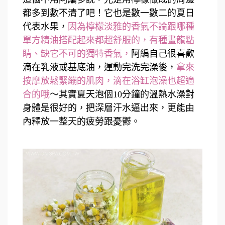
都多到數不清了吧！它也是數一數二的夏日
代表水果，
因為檸檬淡雅的香氣不論跟哪種
單方精油搭配起來都超舒服的，有種畫龍點
睛、缺它不可的獨特香氣，
阿編自己很喜歡
滴在乳液或基底油，運動完洗完澡後，
拿來
按摩放鬆緊繃的肌肉，滴在浴缸泡澡也超適
合的哦
～其實夏天泡個10分鐘的溫熱水澡對
身體是很好的，把深層汗水逼出來，更能由
內釋放一整天的疲勞跟憂鬱。