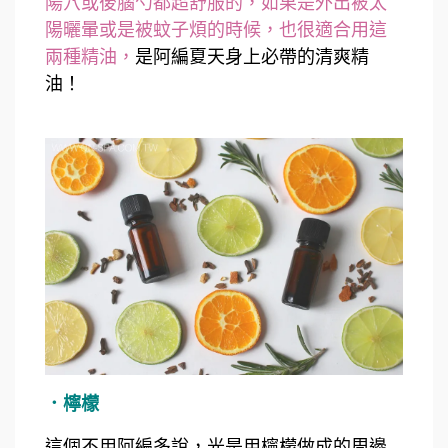
陽穴或後腦勺都超舒服的，如果是外出被太
陽曬暈或是被蚊子煩的時候，也很適合用這
兩種精油，
是阿編夏天身上必帶的清爽精
油！
．檸檬
這個不用阿編多說，光是用檸檬做成的周邊