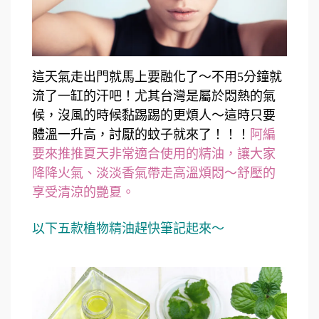
這天氣走出門就馬上要融化了～不用5分鐘就
流了一缸的汗吧！尤其台灣是屬於悶熱的氣
候，沒風的時候黏踢踢的更煩人～這時只要
體溫一升高，討厭的蚊子就來了！！！
阿編
要來推推夏天非常適合使用的精油，讓大家
降降火氣、淡淡香氣帶走高溫煩悶～舒壓的
享受清涼的艷夏。
以下五款植物精油趕快筆記起來～