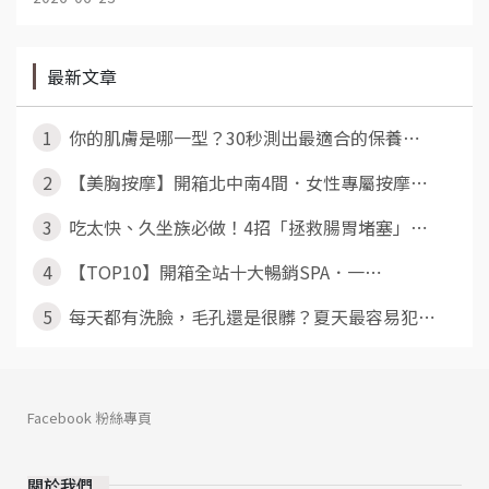
最新文章
1
你的肌膚是哪一型？30秒測出最適合的保養⋯
2
【美胸按摩】開箱北中南4間．女性專屬按摩⋯
3
吃太快、久坐族必做！4招「拯救腸胃堵塞」⋯
4
【TOP10】開箱全站十大暢銷SPA．一⋯
5
每天都有洗臉，毛孔還是很髒？夏天最容易犯⋯
Facebook 粉絲專頁
關於我們