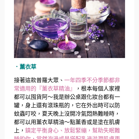
．薰衣草
接著這款普羅大眾、
一年四季不分季節都非
常適用的『薰衣草精油』
，根本每個人家裡
都可以囤貨阿～我是辦公桌跟化妝台都有一
罐，身上還有滾珠瓶的，它在外出時可以防
蚊蟲叮咬，夏天晚上沒開冷氣悶熱難睡時，
都可以用薰衣草精油～點薰香或是塗在肌膚
上，
鎮定平衡身心、放鬆緊繃，幫助失眠難