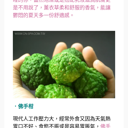
睡的你，當然泡澡或是搭配乳液滋潤肌膚更
是不用說了，薰衣草柔和舒服的香氣，能讓
鬱悶的夏天多一份舒適感。
．佛手柑
現代人工作壓力大，經常外食又因為天氣熱
胃口不好、食慾不振或是容易胃脹氣，
佛手