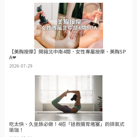
【美胸按摩】開箱北中南4間．女性專屬按摩、美胸SP
A❤
2026-07-29
吃太快、久坐族必做！4招「拯救腸胃堵塞」的排氣式
瑜珈！