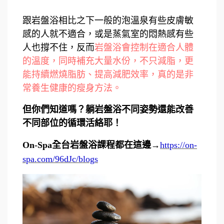
跟岩盤浴相比之下一般的泡溫泉有些皮膚敏
感的人就不適合，或是蒸氣室的悶熱感有些
人也撐不住，反而
岩盤浴會控制在適合人體
的溫度，同時補充大量水份，不只減脂，更
能持續燃燒脂肪、提高減肥效率，真的是非
常養生健康的瘦身方法。
但你們知道嗎？躺岩盤浴不同姿勢還能改善
不同部位的循環活絡耶！
On-Spa全台岩盤浴課程都在這邊→
https://on-
spa.com/96dJc/blogs