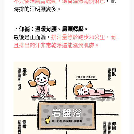
不只促進腸胃蠕動，還會溫熱兩側淋巴
，此
時排的汗明顯變多。
．仰躺：溫暖背腰、肩頸釋壓。
最後是正面躺，
排汗量等於跑步20公里，而
且排出的汗非常乾淨還能滋潤肌膚。