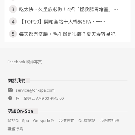
3
吃太快、久坐族必做！4招「拯救腸胃堵塞」⋯
4
【TOP10】開箱全站十大暢銷SPA．一⋯
5
每天都有洗臉，毛孔還是很髒？夏天最容易犯⋯
Facebook 粉絲專頁
關於我們
service@on-spa.com
週一至週五 AM9:00~PM5:00
認識On-Spa
關於On-Spa
On-spa特色
合作方式
On編說說
我們的社群
聯盟行銷