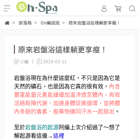
部落格
On編說說
原來岩盤浴這樣躺更享瘦！
原來岩盤浴這樣躺更享瘦！
小編
2019-03-21
岩盤浴現在為什麼這麼紅，不只是因為它是
天然的礦石，也是因為它真的很有效，
內含
豐富能量元素能緩緩加溫滲透至體內，有效
活絡新陳代謝、加速身體促進循環，並將體
內多餘的毒素、廢棄物連同汗水一起排出
。
至於
岩盤浴的起源
阿編上次介紹過了～想了
解起源看這邊→
這裡