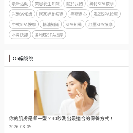
最新活動
美容養生知識
關於我們
獨特SPA按摩
岩盤浴知識
居家運動瘦身
療癒身心
雕塑SPA按摩
中式SPA按摩
精油知識
SPA知識
紓壓SPA按摩
本月快訊
各地區SPA按摩
On編說說
你的肌膚是哪一型？30秒測出最適合的保養方式！
2026-08-05