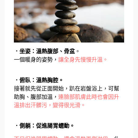
．坐姿：溫熱腹部、骨盆
。
一個暖身的姿勢，
讓全身先慢慢升溫。
．俯臥：溫熱胸腔。
接著就先從正面開始，趴在岩盤浴上，可幫
助胸、腹部加溫，
連臉部肌膚此時也會因升
溫排出汗髒污，變得很光滑。
．側躺：促進腸胃蠕動。