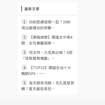
最新文章
1
你的肌膚是哪一型？30秒
測出最適合的保養⋯
2
【美胸按摩】開箱北中南4
間．女性專屬按摩⋯
3
吃太快、久坐族必做！4招
「拯救腸胃堵塞」⋯
4
【TOP10】開箱全站十大
暢銷SPA．一⋯
5
每天都有洗臉，毛孔還是很
髒？夏天最容易犯⋯