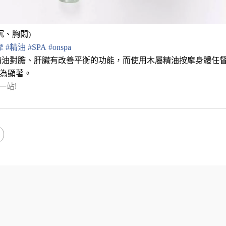
沉、胸悶)
摩
#
精油
#
SPA
#
onspa
精油對膽、肝臟有改善平衡的功能，而使用木屬精油按摩身體任
最為顯著。
一站!