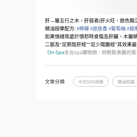
肝→屬五行之木，肝弱者(肝火旺、臉色黯
精油按摩配方:
#
檸檬
#
迷迭香
#
葡萄柚
#
按
如果情緒常處於憤怒時會傷及肝臟，木屬
二脈及“足厥陰肝經”“足少陽膽經”其效果
On-Spa
全台spa購物網，妳輕鬆美麗的第
文章分類
中式SPA按摩
精油知識