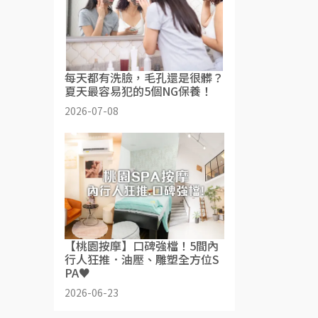
每天都有洗臉，毛孔還是很髒？
夏天最容易犯的5個NG保養！
2026-07-08
【桃園按摩】口碑強檔！5間內
行人狂推．油壓、雕塑全方位S
PA♥
2026-06-23