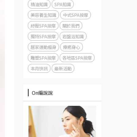
精油知識
SPA知識
美容養生知識
中式SPA按摩
紓壓SPA按摩
關於我們
獨特SPA按摩
岩盤浴知識
居家運動瘦身
療癒身心
雕塑SPA按摩
各地區SPA按摩
本月快訊
最新活動
On編說說