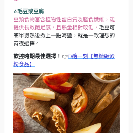
⭐毛豆或豆腐
豆類食物富含植物性蛋白質及膳食纖維，能
提供長效飽足感，且熱量相對較低，
毛豆可
簡單燙熟後撒上一點海鹽，就是一款理想的
宵夜選擇。
飲控時期最佳選擇！
👉
D醣一刻【無精緻澱
粉食品】