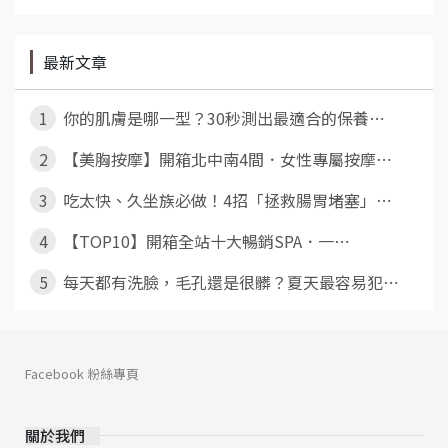
最新文章
1
你的肌膚是哪一型？30秒測出最適合的保養⋯
2
【美胸按摩】開箱北中南4間．女性專屬按摩⋯
3
吃太快、久坐族必做！4招「拯救腸胃堵塞」⋯
4
【TOP10】開箱全站十大暢銷SPA．一⋯
5
每天都有洗臉，毛孔還是很髒？夏天最容易犯⋯
Facebook 粉絲專頁
關於我們