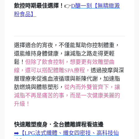
飲控時期最佳選擇！
👉
D醣一刻【無精緻澱
粉食品】
選擇適合的宵夜，不僅能幫助你控制體重，
還能維持身體健康，讓減脂之路走得更輕
鬆！
但除了飲食控制，想要更有效雕塑曲
線，還可以搭配體雕SPA療程，
透過按摩與深
層理療來促進血液循環與新陳代謝，加速脂
肪燃燒與體態塑形，
從內而外雙管齊下，讓
減脂不再是痛苦的事，而是一次健康美麗的
升級！
快速雕塑瘦身．全台體雕課程看這邊
➡️【LPG法式纖體、纖女四密技、高科技仙