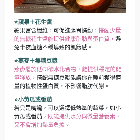
⭐蘋果＋花生醬
蘋果富含纖維，可促進腸胃蠕動，
搭配少量
的無糖花生醬能提供健康脂肪與蛋白質，
避
免半夜血糖不穩導致的飢餓感。
⭐燕麥＋無糖豆漿
燕麥屬於低GI碳水化合物，能提供穩定的能
量釋放，
搭配無糖豆漿能讓你在睡前獲得適
量的植物性蛋白質，不影響脂肪代謝。
⭐小黃瓜或番茄
若只是嘴饞，可以選擇低熱量的蔬菜，如小
黃瓜或番茄，
既能提供水分與微量營養素，
又不會增加熱量負擔。