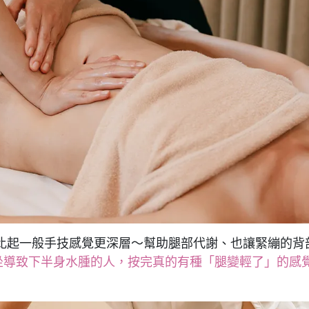
 比起一般手技感覺更深層～幫助腿部代謝、也讓緊繃的背
坐導致下半身水腫的人，按完真的有種「腿變輕了」的感