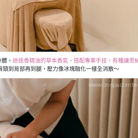
身體，
迷迭香精油的草本香氣，搭配專業手技，有種讓思
肩頸到背部再到腿，壓力像冰塊融化一樣全消散～