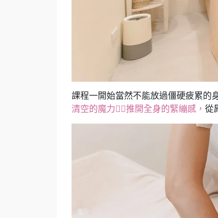
課程一開始當然不能放過僵硬疲累的
清空的魔力💆‍♀️推開全身的緊繃感，
從