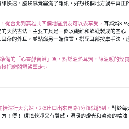
資訊快速，腦袋感覺塞滿了雜訊，好想找個地方躺平真正
薦，從台北到高雄共四個地區朋友可以去享受，
耳燭燭SP
歷史的天然古法，主要工具是一條以纖維和蜂蠟製成的空心
入耳朵的外耳，並點燃另一端位置，搭配耳部按摩手法，
人準備的「心靈靜音鍵」🔕，點燃溫熱耳燭，讓溫暖的煙
直接把鬱悶煩躁薰走✨
在捷運行天宮站，2號出口出來走路3分鐘就能到，
對於每
方！便！ 環境乾淨又有質感，溫暖的燈光和淡淡的精油