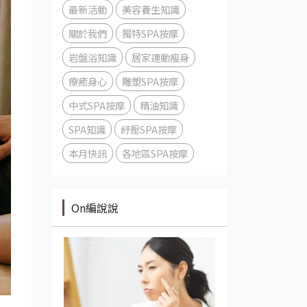
最新活動
美容養生知識
關於我們
獨特SPA按摩
岩盤浴知識
居家運動瘦身
療癒身心
雕塑SPA按摩
中式SPA按摩
精油知識
SPA知識
紓壓SPA按摩
本月快訊
各地區SPA按摩
On編說說