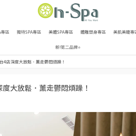
A專區
獨特SPA專區
美體SPA專區
體雕塑身專區
美肌美睫專
新!第二品牌⭐
全台4店深度大放鬆．薰走鬱悶煩躁！
店深度大放鬆．薰走鬱悶煩躁！