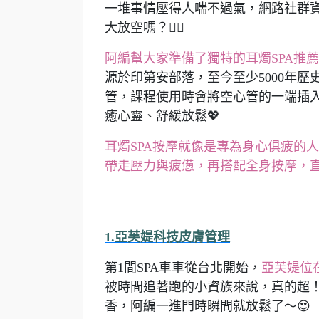
一堆事情壓得人喘不過氣，網路社群
大放空嗎？😮‍💨
阿編幫大家準備了獨特的耳燭SPA推
源於印第安部落，至今至少5000年
管，課程使用時會將空心管的一端插
癒心靈、舒緩放鬆💖
耳燭SPA按摩就像是專為身心俱疲的
帶走壓力與疲憊，再搭配全身按摩，
1.亞芙媞科技皮膚管理
第1間SPA車車從台北開始，
亞芙媞位
被時間追著跑的小資族來說，真的超！
香，阿編一進門時瞬間就放鬆了～😍