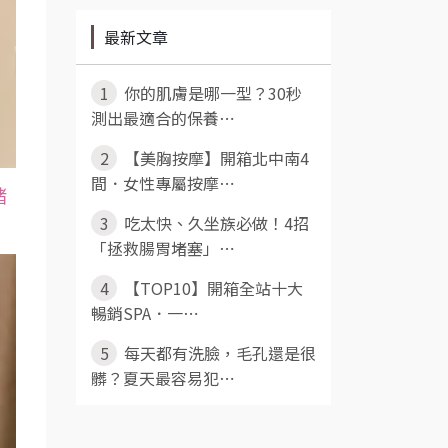
最新文章
1
你的肌膚是哪一型？30秒
測出最適合的保養⋯
2
【美胸按摩】開箱北中南4
間．女性專屬按摩⋯
緒
3
吃太快、久坐族必做！4招
「拯救腸胃堵塞」⋯
4
【TOP10】開箱全站十大
暢銷SPA．一⋯
5
每天都有洗臉，毛孔還是很
髒？夏天最容易犯⋯