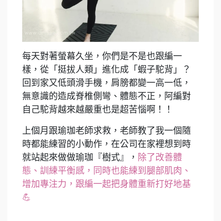
每天對著螢幕久坐，你們是不是也跟編一
樣，從「挺拔人類」進化成「蝦子駝背」？
回到家又低頭滑手機，肩膀都變一高一低，
無意識的造成脊椎側彎、體態不正，阿編對
自己駝背越來越嚴重也是超苦惱啊！！
上個月跟瑜珈老師求救，老師教了我一個隨
時都能練習的小動作，在公司在家裡想到時
就站起來做做瑜珈『樹式』，
除了改善體
態、訓練平衡感，同時也能練到腿部肌肉、
增加專注力，跟編一起把身體重新打好地基
💪