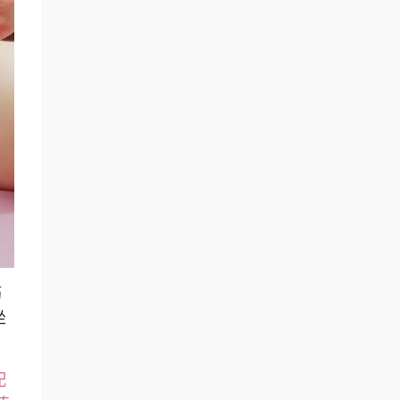
筋
坐
配