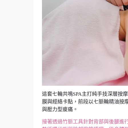
這套七輪共鳴SPA主打純手技深層按
膜與經絡卡點，前段以七脈輪精油按
與壓力型痠痛。
接著透過竹脈工具針對背部與後腿進