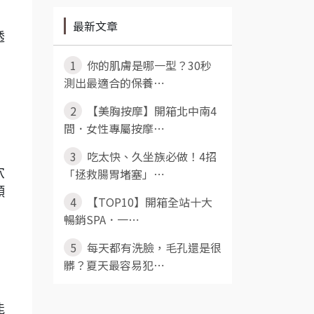
最新文章
透
1
你的肌膚是哪一型？30秒
測出最適合的保養⋯
2
【美胸按摩】開箱北中南4
間．女性專屬按摩⋯
3
吃太快、久坐族必做！4招
「拯救腸胃堵塞」⋯
穴
頸
4
【TOP10】開箱全站十大
暢銷SPA．一⋯
5
每天都有洗臉，毛孔還是很
髒？夏天最容易犯⋯
能