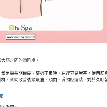
條大筋之間的凹陷處。
，當肩頸長期僵硬、姿勢不良時，這裡容易堵塞。使用筋
肌群，幫助改善後頸痠痛、頭悶、肩頸壓迫感，對於久盯
感
的凹陷處。