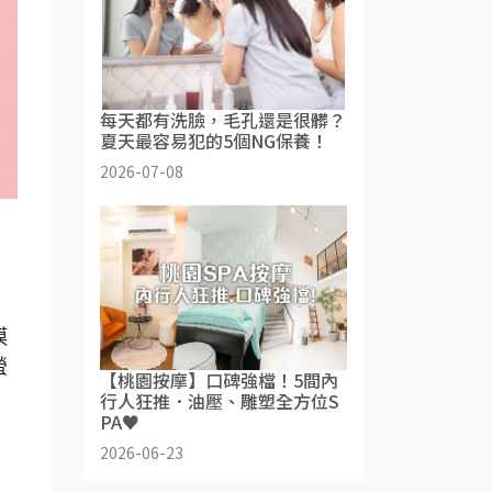
每天都有洗臉，毛孔還是很髒？
夏天最容易犯的5個NG保養！
2026-07-08
膜
螢
【桃園按摩】口碑強檔！5間內
行人狂推．油壓、雕塑全方位S
PA♥
2026-06-23