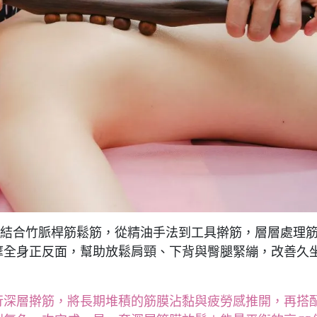
摩結合竹脈桿筋鬆筋，從精油手法到工具擀筋，層層處理
摩全身正反面，幫助放鬆肩頸、下背與臀腿緊繃，改善久
行深層擀筋，將長期堆積的筋膜沾黏與疲勞感推開，再搭