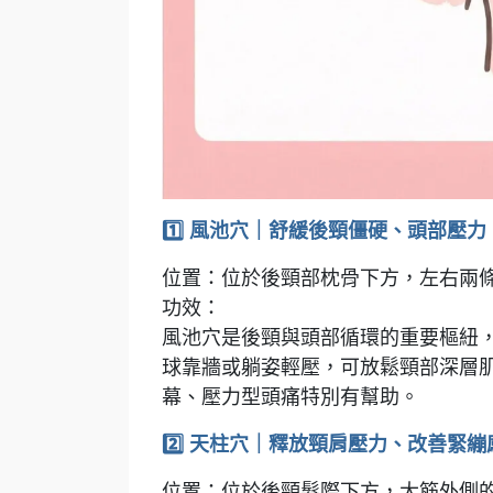
1️⃣ 風池穴｜舒緩後頸僵硬、頭部壓力
位置：位於後頸部枕骨下方，左右兩
功效：
風池穴是後頸與頭部循環的重要樞紐
球靠牆或躺姿輕壓，可放鬆頸部深層
幕、壓力型頭痛特別有幫助。
2️⃣ 天柱穴｜釋放頸肩壓力、改善緊繃
位置：位於後頸髮際下方，大筋外側