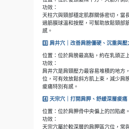
功效：
天柱穴與頸部穩定肌群關係密切，當
過筋膜球溫和按壓，可幫助放鬆頸部
感。
3️⃣ 肩井穴｜改善肩膀僵硬、沉重與
位置：位於肩膀最高點，約在乳頭正
功效：
肩井穴是肩頸壓力最容易堆積的地方
位，可有效放鬆斜方肌上束，減少肩
痠痛特別有感。
4️⃣ 天宗穴｜打開肩胛、舒緩深層痠痛
位置：位於肩胛骨中央偏上的凹陷處
功效：
天宗穴屬於較深層的肩胛區穴位，常