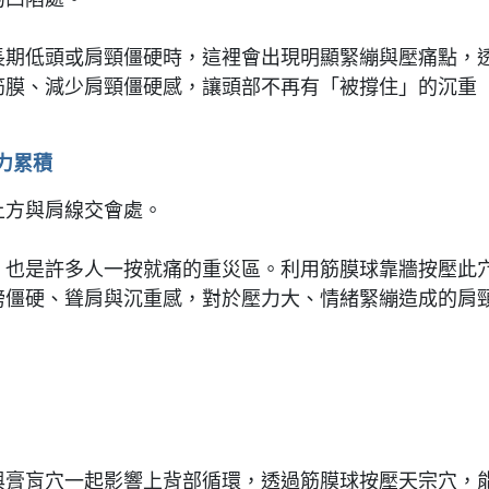
長期低頭或肩頸僵硬時，這裡會出現明顯緊繃與壓痛點，
筋膜、減少肩頸僵硬感，讓頭部不再有「被撐住」的沉重
壓力累積
上方與肩線交會處。
，也是許多人一按就痛的重災區。利用筋膜球靠牆按壓此
膀僵硬、聳肩與沉重感，對於壓力大、情緒緊繃造成的肩
。
與膏肓穴一起影響上背部循環，透過筋膜球按壓天宗穴，