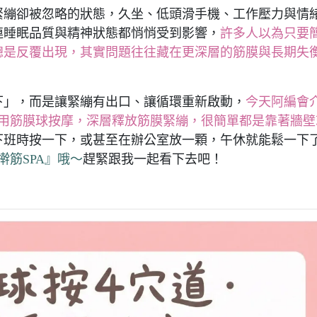
緊繃卻被忽略的狀態，久坐、低頭滑手機、工作壓力與情
連睡眠品質與精神狀態都悄悄受到影響，
許多人以為只要
總是反覆出現，其實問題往往藏在更深層的筋膜與長期失
下」，而是讓緊繃有出口、讓循環重新啟動，
今天阿編會
合用筋膜球按摩，深層釋放筋膜緊繃，很簡單都是靠著牆壁
下班時按一下，或甚至在辦公室放一顆，午休就能鬆一下
擀筋SPA』哦～
趕緊跟我一起看下去吧！