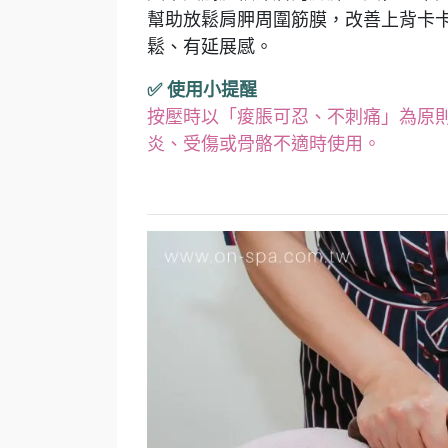
幫助放鬆肩胛周圍筋膜，改善上背卡
鬆、有延展感。
✅ 使用小提醒
按壓時以「痠脹可忍、不刺痛」為原則，
炎、受傷或骨骼不適時使用。