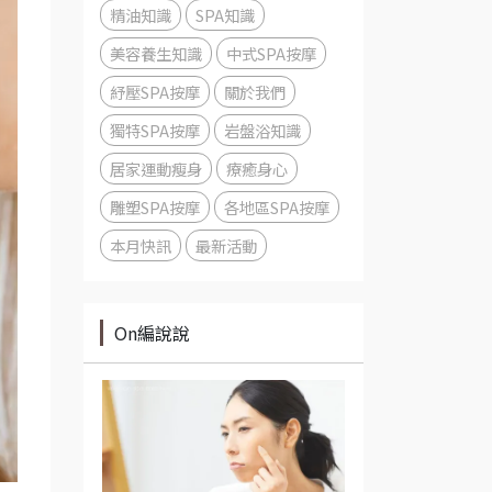
精油知識
SPA知識
美容養生知識
中式SPA按摩
紓壓SPA按摩
關於我們
獨特SPA按摩
岩盤浴知識
居家運動瘦身
療癒身心
雕塑SPA按摩
各地區SPA按摩
本月快訊
最新活動
On編說說