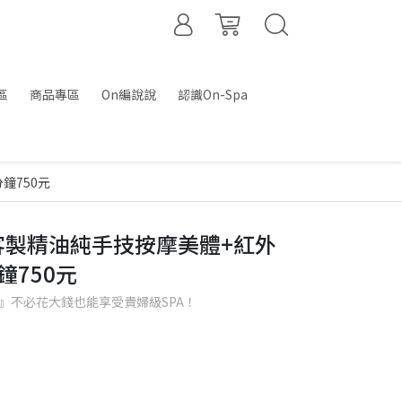
區
商品專區
On編說說
認識On-Spa
鐘750元
客製精油純手技按摩美體+紅外
鐘750元
』不必花大錢也能享受貴婦級SPA！