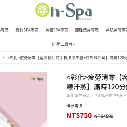
A專區
獨特SPA專區
美體SPA專區
體雕塑身專區
美肌美睫專
新!第二品牌⭐
<彰化>疲勞清零【客製精油純手技按摩美體+紅外線汗蒸】滿時120分
<彰化>疲勞清零【
線汗蒸】滿時120分
彰化員林美店．『紓壓+雕塑+爆汗
優惠售價
NT$750
NT$4580