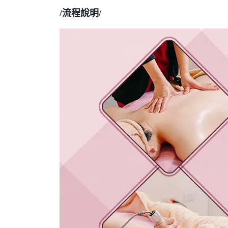
/流程說明/