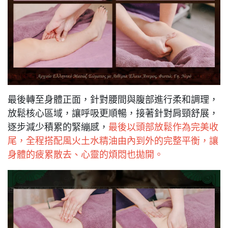
最後轉至身體正面，針對腰間與腹部進行柔和調理，
放鬆核心區域，讓呼吸更順暢，接著針對肩頸舒展，
逐步減少積累的緊繃感，
最後以頭部放鬆作為完美收
尾，全程搭配風火土水精油由內到外的完整平衡，讓
身體的疲累散去、心靈的煩悶也拋開。