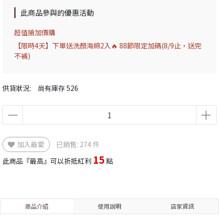
此商品參與的優惠活動
超值搶加價購
【限時4天】下單送洗顏海綿2入🔥 88節限定加碼(8/9止，送完
不補)
供貨狀況:
尚有庫存 526
加入最愛
已銷售: 274 件
15
此商品『最高』可以折抵紅利
點
商品介紹
使用說明
店家資訊