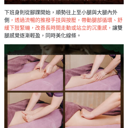
下班身則從腳踝開始，順勢往上至小腿與大腿內外
側
，透過流暢的推撥手技與按壓，帶動腿部循環、舒
緩下肢緊繃，改善長時間走動或站立的沉重感，
讓雙
腿感覺逐漸輕盈，同時美化線條。