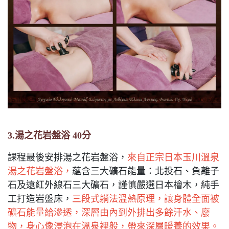
3.湯之花岩盤浴 40分
課程最後安排湯之花岩盤浴，
來自正宗日本玉川溫泉
湯之花岩盤浴，
蘊含三大礦石能量：北投石、負離子
石及遠紅外線石三大礦石，謹慎嚴選日本檜木，純手
工打造岩盤床，
三段式躺法溫熱原理，讓身體全面被
礦石能量給滲透，深層由內到外排出多餘汗水、廢
物，身心像浸泡在溫泉裡般，帶來深層暖養的效果。