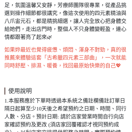
足，氛圍溫馨又安靜，芳療師團隊很專業，從產品挑
選到操作細節都很講究，像這次使用的四元素精油與
八爪宙元石，都是精挑細選，讓人完全放心把身體交
給她們，走出店門時，整個人不只身體變輕盈，連心
情都跟著亮了起來🌿
如果妳最近也覺得疲憊、煩悶、渾身不對勁，真的很
推薦來體驗這套「古希臘四元素三部曲」，一次就能
同時舒壓、排濕、暖養，找回最原始快樂的自己💖
使用說明
1.本服務應於下單時透過本系統之備註欄備註訂單日
隔日起算至少10天後之希望預約之日期、時間、同行
人數、分店。預計日期: 請於店家營業時間自行向店
家確認預約及更改 (須店家回覆確認才視同預約成