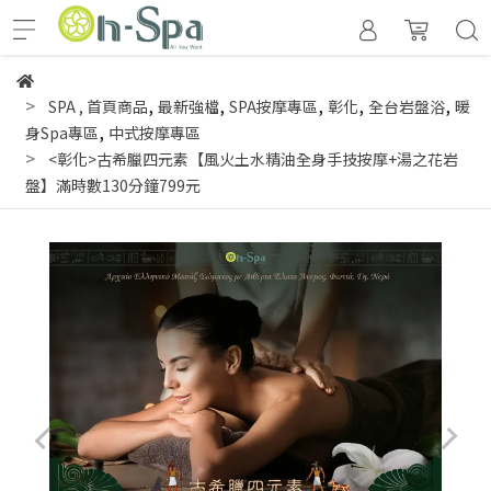
,
,
,
,
,
SPA
,
首頁商品
最新強檔
SPA按摩專區
彰化
全台岩盤浴
暖
,
身Spa專區
中式按摩專區
<彰化>古希臘四元素【風火土水精油全身手技按摩+湯之花岩
盤】滿時數130分鐘799元