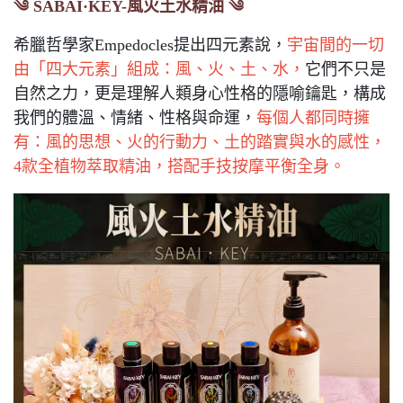
༄ SABAI·KEY-風火土水精油 ༄
希臘哲學家Empedocles提出四元素說，
宇宙間的一切
由「四大元素」組成：風、火、土、水，
它們不只是
自然之力，更是理解人類身心性格的隱喻鑰匙，構成
我們的體溫、情緒、性格與命運，
每個人都同時擁
有：風的思想、火的行動力、土的踏實與水的感性，
4款全植物萃取精油，搭配手技按摩平衡全身。