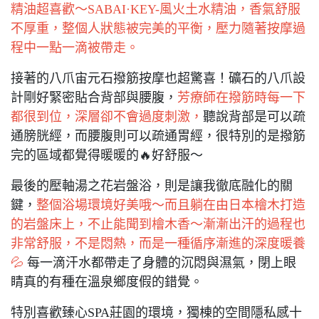
精油超喜歡～SABAI·KEY-風火土水精油，香氣舒服
不厚重，整個人狀態被完美的平衡，壓力隨著按摩過
程中一點一滴被帶走。
接著的八爪宙元石撥筋按摩也超驚喜！礦石的八爪設
計剛好緊密貼合背部與腰腹，
芳療師在撥筋時每一下
都很到位，深層卻不會過度刺激，
聽說背部是可以疏
通膀胱經，而腰腹則可以疏通胃經，很特別的是撥筋
完的區域都覺得暖暖的🔥好舒服～
最後的壓軸湯之花岩盤浴，則是讓我徹底融化的關
鍵，
整個浴場環境好美哦～而且躺在由日本檜木打造
的岩盤床上，不止能聞到檜木香～漸漸出汗的過程也
非常舒服，不是悶熱，而是一種循序漸進的深度暖養
💦
每一滴汗水都帶走了身體的沉悶與濕氣，閉上眼
睛真的有種在溫泉鄉度假的錯覺。
特別喜歡臻心SPA莊園的環境，獨棟的空間隱私感十