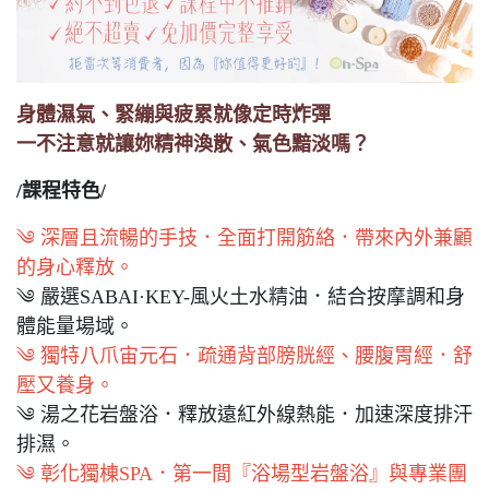
身體濕氣、緊繃與疲累就像定時炸彈
一不注意就讓妳精神渙散、氣色黯淡嗎？
/課程特色/
༄ 深層且流暢的手技．全面打開筋絡．帶來內外兼顧
的身心釋放。
༄ 嚴選SABAI·KEY-風火土水精油．結合按摩調和身
體能量場域。
༄ 獨特八爪宙元石．疏通背部膀胱經、腰腹胃經．舒
壓又養身。
༄ 湯之花岩盤浴．釋放遠紅外線熱能．加速深度排汗
排濕。
༄ 彰化獨棟SPA．第一間『浴場型岩盤浴』與專業團