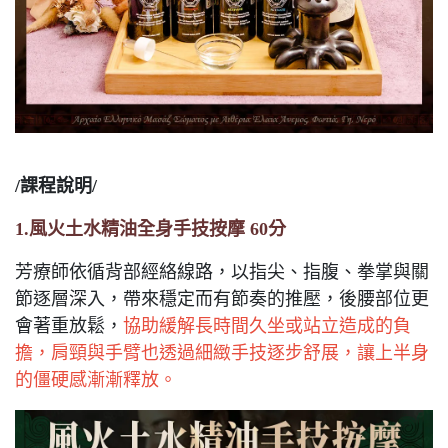
/課程說明/
1.風火土水精油全身手技按摩 60分
芳療師依循背部經絡線路，以指尖、指腹、拳掌與關
節逐層深入，帶來穩定而有節奏的推壓，後腰部位更
會著重放鬆，
協助緩解長時間久坐或站立造成的負
擔，肩頸與手臂也透過細緻手技逐步舒展，讓上半身
的僵硬感漸漸釋放。