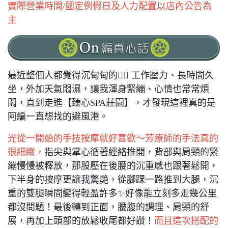
實際營業時間/國定例假日及人力配置以店內公告為
主
最近整個人都覺得沉甸甸的😮‍💨 工作壓力、長時間久
坐，外加天氣悶濕，讓我渾身緊繃、心情也常常煩
悶，直到走進【臻心SPA莊園】，才發現這裡真的是
阿編一直想找的避風港。
光從一開始的手技按摩就好喜歡～芳療師的手法真的
很細緻，
指尖與掌心循著經絡推開，背部與肩頸的緊
繃慢慢被釋放，那股壓在後腰的沉重感也跟著鬆開，
下半身的按摩更讓我驚艷，從腳踝一路推到大腿，沉
重的雙腿瞬間變得輕盈許多✨好像能立刻多走幾公里
都沒問題！最後轉到正面，腰腹的調理、肩頸的舒
展，再加上頭部的放鬆收尾都好讚！
而且這次搭配的