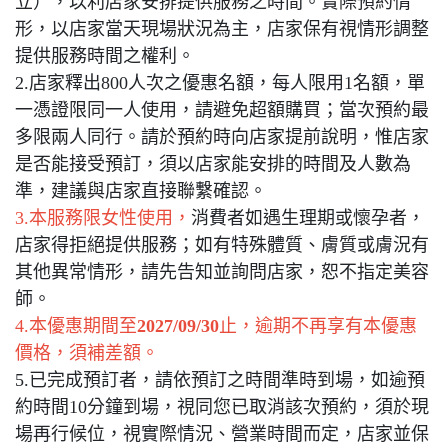
立），以利店家安排提供服務之時間。實際預約情
形，以店家當天現場狀況為主，店家保有視情形調整
提供服務時間之權利。
2.店家釋出800人次之優惠名額，每人限用1名額，單
一憑證限同一人使用，請避免超額購買；當次預約最
多限兩人同行。請於預約時向店家提前說明，惟店家
是否能接受預訂，須以店家能安排的時間及人數為
準，建議與店家直接聯繫確認。
3.本服務限女性使用，
消費者如遇生理期或懷孕者，
店家得拒絕提供服務；如有特殊體質、膚質或膚況有
其他異常情形，請先告知並詢問店家，恕不指定美容
師。
4.本優惠期間至
2027/09/30
止，逾期不再享有本優惠
價格，須補差額。
5.已完成預訂者，請依預訂之時間準時到場，如逾預
約時間10分鐘到場，視同您已取消該次預約，須於現
場再行候位，視實際情況、營業時間而定，店家並保