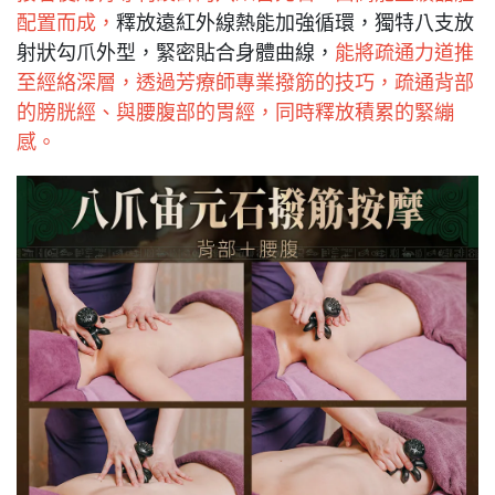
配置而成，
釋放遠紅外線熱能加強循環，獨特八支放
射狀勾爪外型，緊密貼合身體曲線，
能將疏通力道推
至經絡深層，透過芳療師專業撥筋的技巧，疏通背部
的膀胱經、與腰腹部的胃經，同時釋放積累的緊繃
感。