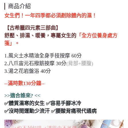
商品介紹
女生們！一年四季都必須剷除體內的濕！
【古希臘四元素三部曲】
舒壓、排濕、暖養，專屬女生的
「全方位養身處方
箋」。
1.風火土水精油全身手技按摩 60分
2.八爪宙元石撥筋按摩 30分
(背部+腰腹)
3.湯之花岩盤浴 40分
--滿時數130分鐘--
>>適合誰來? <<
✅體質濕寒的女生 ✅容易手腳冰冷
✅沒時間運動少流汗 ✅腰酸背痛現代通病