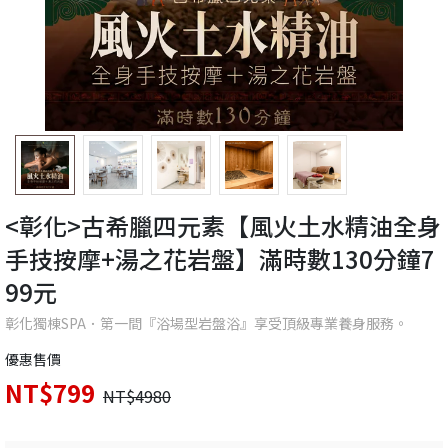
<彰化>古希臘四元素【風火土水精油全身
手技按摩+湯之花岩盤】滿時數130分鐘7
99元
彰化獨棟SPA．第一間『浴場型岩盤浴』享受頂級專業養身服務。
優惠售價
NT$799
NT$4980