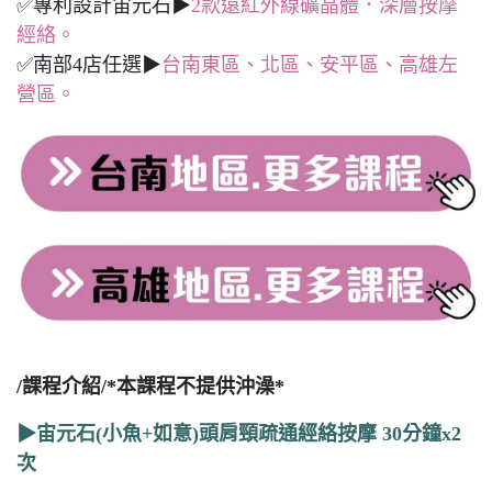
✅專利設計宙元石▶
2款遠紅外線礦晶體．深層按摩
經絡。
✅南部4店任選▶
台南東區、北區、安平區、高雄左
營區。
/課程介紹/*本課程不提供沖澡*
▶宙元石(小魚+如意)頭肩頸疏通經絡按摩 30分鐘x2
次