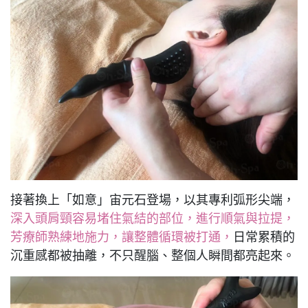
接著換上「如意」宙元石登場，以其專利弧形尖端，
深入頭肩頸容易堵住氣結的部位，進行順氣與拉提，
芳療師熟練地施力，讓整體循環被打通，
日常累積的
沉重感都被抽離，不只醒腦、整個人瞬間都亮起來。