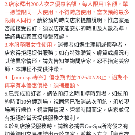
2.店家釋出200人次之優惠名額，每人限用1名額，單
一憑證限同一人使用，不得跨店使用，當次預約最多
限兩人同行。
請於預約時向店家提前說明，惟店家是
否能接受預訂，須以店家能安排的時間及人數為準，
建議與店家直接聯繫確認。
3.本服務限女性使用，
消費者如遇生理期或懷孕者，
店家得拒絕提供服務；如有特殊體質、膚質或膚況有
其他異常情形，請先告知並詢問店家，恕不指定美容
師，本課程不提供沖澡。
4.【mini spa專案】優惠期間至2026/02/28止，逾期不
再享有本優惠價格，須補差額。
5.已完成預訂者，請依預訂之時間準時到場，如逾預
約時間10分鐘到場，視同您已取消該次預約，須於現
場再行候位，視實際情況、營業時間而定，店家並保
有拒絕於當天提供服務之權利。
6.於到店接受服務時，請務必攜帶On-Spa所寄發之有
加蓋鋼印交易憑證出示於店家，並將下方之「廠商存