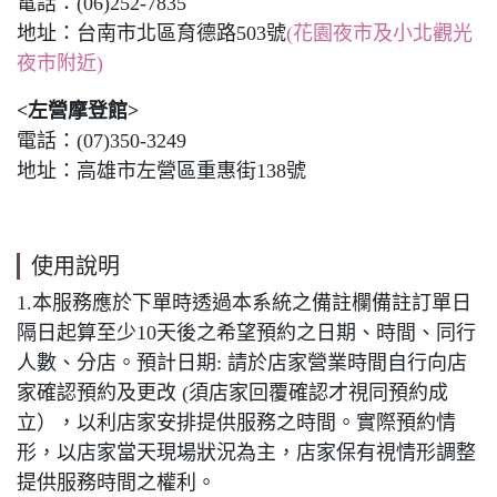
電話：(06)252-7835
地址：台南市北區育德路503號
(花園夜市及小北觀光
夜市附近)
<左營摩登館>
電話：(07)350-3249
地址：高雄市左營區重惠街138號
使用說明
1.本服務應於下單時透過本系統之備註欄備註訂單日
隔日起算至少10天後之希望預約之日期、時間、同行
人數、分店。預計日期: 請於店家營業時間自行向店
家確認預約及更改 (須店家回覆確認才視同預約成
立），以利店家安排提供服務之時間。實際預約情
形，以店家當天現場狀況為主，店家保有視情形調整
提供服務時間之權利。