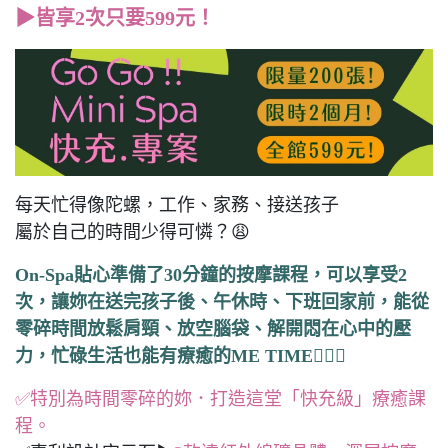
▶皆享2次只要599元！
每天忙得像陀螺，工作、家務、接送孩子
屬於自己的時間少得可憐？😩
On-Spa貼心準備了30分鐘的按摩課程，可以享受2
次，讓妳在送完孩子後、午休時、下班回家前，能從
零碎時間放鬆肩頸、放空腦袋、解開悶在心中的壓
力，忙碌生活也能有療癒的ME TIME💆‍♀️✨
✅特別為時間零碎的妳．打造這堂「快充級」療癒課
程。