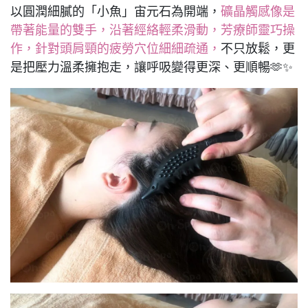
以圓潤細膩的「小魚」宙元石為開端，
礦晶觸感像是
帶著能量的雙手，沿著經絡輕柔滑動，芳療師靈巧操
作，針對頭肩頸的疲勞穴位細細疏通，
不只放鬆，更
是把壓力溫柔擁抱走，讓呼吸變得更深、更順暢🫶✨