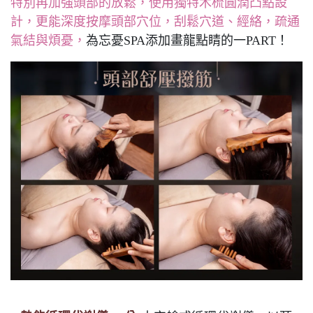
特別再加強頭部的放鬆，使用獨特木梳圓潤凸點設
計，更能深度按摩頭部穴位，刮鬆穴道、經絡，疏通
氣結與煩憂，
為忘憂SPA添加畫龍點睛的一PART！