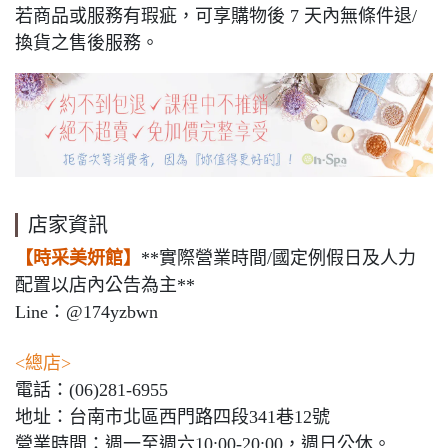
若商品或服務有瑕疵，可享購物後 7 天內無條件退/
換貨之售後服務。
店家資訊
【時采美妍館】
**實際營業時間/國定例假日及人力
配置以店內公告為主**
Line：@174yzbwn
<總店>
電話：(06)281-6955
地址：台南市北區西門路四段341巷12號
營業時間：週一至週六10:00-20:00，週日公休。