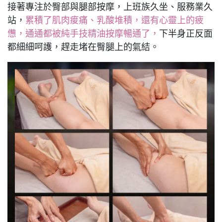
接著專注於臀部與腿部按摩，上班族久坐、服務業久
站，
累積了肌肉痠痛、乳酸堆積，還有心靈上的疲
憊，通通都被純手技精油按摩暢通了，
下半身正反面
都細細呵護，趕走堵在臀腿上的氣結。