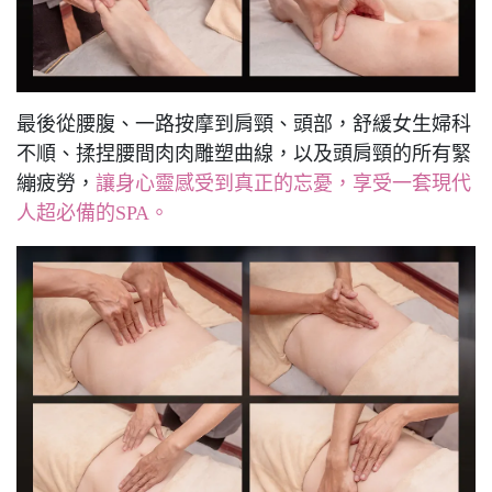
最後從腰腹、一路按摩到肩頸、頭部，舒緩女生婦科
不順、揉捏腰間肉肉雕塑曲線，以及頭肩頸的所有緊
繃疲勞，
讓身心靈感受到真正的忘憂，享受一套現代
人超必備的SPA。