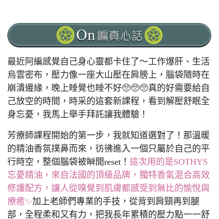
最近阿編感覺自己身心靈都卡住了～工作爆肝、生活
烏雲密布，壓力像一座大山壓在肩膀上，腦袋隨時在
崩潰邊緣，晚上睡覺也睡不好🥺🥺🥺真的好需要給自
己放空的時間，時采的這套新課程，看到解壓舒眠全
身忘憂，我馬上舉手拜託讓我體驗！
芳療師課程開始的第一步，我就知道選對了！那溫暖
的精油香氛撲鼻而來，彷彿進入一個只屬於自己的平
行時空，整個腦袋被瞬間reset！
這次用的是SOTHYS
忘憂精油，來自法國的頂級品牌，獨特香氣混合高效
修護配方，讓人從嗅覺到肌膚都感受到無比的愉悅與
療癒✨
加上老師們專業的手技，從背到肩頸再到腿
部，全程柔和又有力，把我長年累積的壓力點一一舒