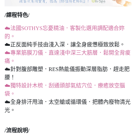
/課程特色/
☁️法國SOTHYS忘憂精油．客製化選用調配適合妳
的。
☁️正反面純手技由淺入深．讓全身疲憊極致放鬆。
☁️專業筋膜刀儀．直達淺中深三大筋層．鬆開全背痠
痛。
☁️針對腹部雕塑．RES熱能儀振動深層脂肪．趕走肥
腰！
☁️獨特設計木梳．刮通頭部氣結穴位．療癒放空腦
袋。
☁️全身排汗甩油．太空艙或循環儀．把體內廢物清光
光。
/流程說明/