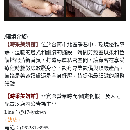
/環境介紹/
【時采美妍館】
位於台南市北區靜巷中，環境優雅寧
靜，溫暖的燈光和細膩的擺設，每間芳療室以柔和色
調搭配清新香氛，打造專屬私密空間，讓顧客在享受
療程時能徹底放鬆身心，設有專業設備與頂級產品，
無論是美容護膚還是全身紓壓，皆提供最細緻的服務
體驗。
【時采美妍館】
**實際營業時間/國定例假日及人力
配置以店內公告為主**
Line：@174yzbwn
<總店>
電話：(06)281-6955