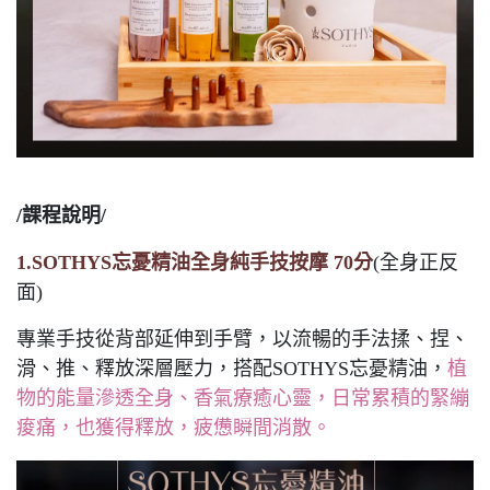
/課程說明/
1.SOTHYS忘憂精油全身純手技按摩 70分
(全身正反
面)
專業手技從背部延伸到手臂，以流暢的手法揉、捏、
滑、推、釋放深層壓力，搭配SOTHYS忘憂精油，
植
物的能量滲透全身、香氣療癒心靈，日常累積的緊繃
痠痛，也獲得釋放，疲憊瞬間消散。