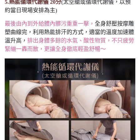
5.熱能循環代謝儀 20分
(太空艙或循環代謝儀，以預
約當日現場安排為主)
最後由內到外給體內髒污重重一擊，
全身舒壓按摩雕
塑曲線完，利用熱能排汗的方式，適當的溫度加速體
溫升高，
排出身體多餘的水氣、酸性物質，不只疲勞
緊繃一轟而散，更讓全身徹底輕盈舒暢～