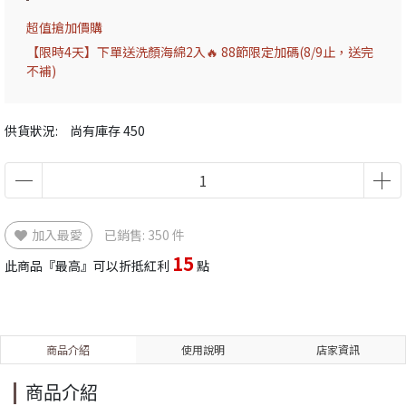
超值搶加價購
【限時4天】下單送洗顏海綿2入🔥 88節限定加碼(8/9止，送完
不補)
供貨狀況:
尚有庫存 450
加入最愛
已銷售: 350 件
15
此商品『最高』可以折抵紅利
點
商品介紹
使用說明
店家資訊
商品介紹