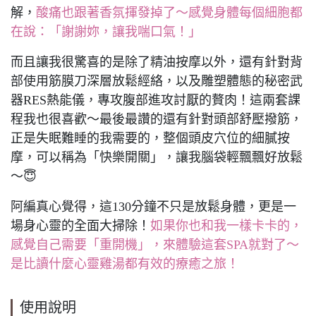
解，
酸痛也跟著香氛揮發掉了～感覺身體每個細胞都
在說：「謝謝妳，讓我喘口氣！」
而且讓我很驚喜的是除了精油按摩以外，還有針對背
部使用筋膜刀深層放鬆經絡，以及雕塑體態的秘密武
器RES熱能儀，專攻腹部進攻討厭的贅肉！這兩套課
程我也很喜歡～最後最讚的還有針對頭部舒壓撥筋，
正是失眠難睡的我需要的，整個頭皮穴位的細膩按
摩，可以稱為「快樂開關」，讓我腦袋輕飄飄好放鬆
～😇
阿編真心覺得，這130分鐘不只是放鬆身體，更是一
場身心靈的全面大掃除！
如果你也和我一樣卡卡的，
感覺自己需要「重開機」，來體驗這套SPA就對了～
是比讀什麼心靈雞湯都有效的療癒之旅！
使用說明