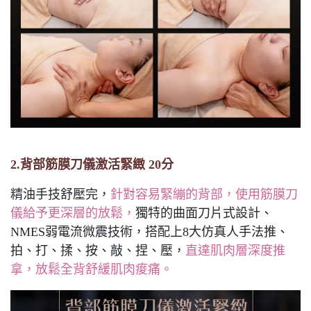
2.背部筋膜刀儀激活緊緻 20分
精油手技舒壓完，
針對容易緊繃的背部，使用筋膜刀
儀給予更深層的放鬆，
獨特的曲面刀片式設計、
NMES弱電流微震技術，搭配上8大仿真人手法推、
拍、打、揉、按、敲、捏、壓，
直達肌肉層深度推
拿，放鬆全背舒緩肌肉痠痛。