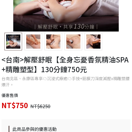
<台南>解壓舒眠【全身忘憂香氛精油SPA
+精雕塑型】130分鐘750元
台南北區、永康區專享☁️沉浸式療癒☁️手技+筋膜刀深度減壓x精雕塑腰
爆汗。
優惠售價
NT$750
NT$6250
此商品參與的優惠活動