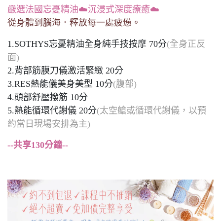
嚴選法國忘憂精油☁️沉浸式深度療癒☁️
從身體到腦海．釋放每一處疲憊。
1.SOTHYS忘憂精油全身純手技按摩 70分
(全身正反
面)
2.背部筋膜刀儀激活緊緻 20分
3.RES熱能儀美身美型 10分
(腹部)
4.頭部舒壓撥筋 10分
5.熱能循環代謝儀 20分
(太空艙或循環代謝儀，以預
約當日現場安排為主)
--共享130分鐘--