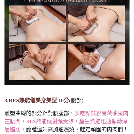
3.RES熱能儀美身美型 10分
(腹部)
雕塑曲線的部分針對腰腹部，
多吃點就容易藏油囤肉
在腰間，RES熱能儀射頻受熱，產生熱能迅速振動深
層脂肪，
讓體溫升高加速燃燒，趕走頑固的肉肉們！