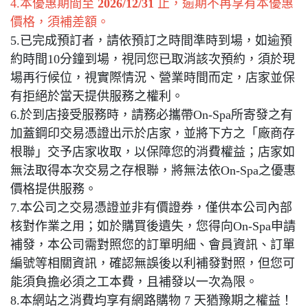
4.本優惠期間至
2026/12/31
止，逾期不再享有本優惠
價格，須補差額。
5.已完成預訂者，請依預訂之時間準時到場，如逾預
約時間10分鐘到場，視同您已取消該次預約，須於現
場再行候位，視實際情況、營業時間而定，店家並保
有拒絕於當天提供服務之權利。
6.於到店接受服務時，請務必攜帶On-Spa所寄發之有
加蓋鋼印交易憑證出示於店家，並將下方之「廠商存
根聯」交予店家收取，以保障您的消費權益；店家如
無法取得本次交易之存根聯，將無法依On-Spa之優惠
價格提供服務。
7.本公司之交易憑證並非有價證券，僅供本公司內部
核對作業之用；如於購買後遺失，您得向On-Spa申請
補發，本公司需對照您的訂單明細、會員資訊、訂單
編號等相關資訊，確認無誤後以利補發對照，但您可
能須負擔必須之工本費，且補發以一次為限。
8.本網站之消費均享有網路購物 7 天猶豫期之權益！