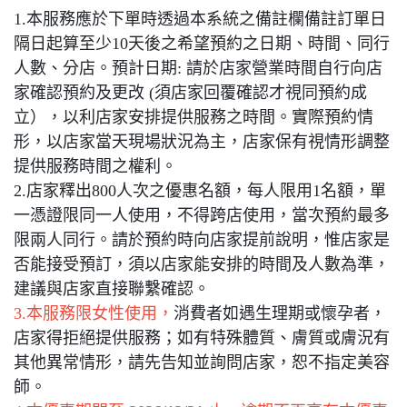
1.本服務應於下單時透過本系統之備註欄備註訂單日
隔日起算至少10天後之希望預約之日期、時間、同行
人數、分店。預計日期: 請於店家營業時間自行向店
家確認預約及更改 (須店家回覆確認才視同預約成
立），以利店家安排提供服務之時間。實際預約情
形，以店家當天現場狀況為主，店家保有視情形調整
提供服務時間之權利。
2.店家釋出800人次之優惠名額，每人限用1名額，單
一憑證限同一人使用，不得跨店使用，當次預約最多
限兩人同行。請於預約時向店家提前說明，惟店家是
否能接受預訂，須以店家能安排的時間及人數為準，
建議與店家直接聯繫確認。
3.本服務限女性使用，
消費者如遇生理期或懷孕者，
店家得拒絕提供服務；如有特殊體質、膚質或膚況有
其他異常情形，請先告知並詢問店家，恕不指定美容
師。