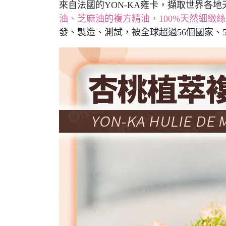
來自法國的YON-KA雍卡，擷取世界各
油、芝麻油的複方精油，100%天然細緻
發、製造、測試，被全球超過56個國家、5