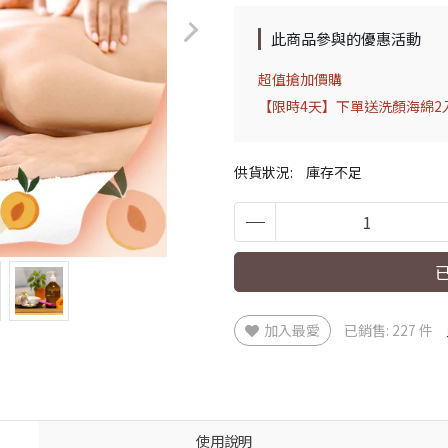
此商品參與的優惠活動
超值搶加價購
【限時4天】下單送洗顏海綿2入
供貨狀況:
庫存不足
加入最愛
已銷售: 227 件
使用說明