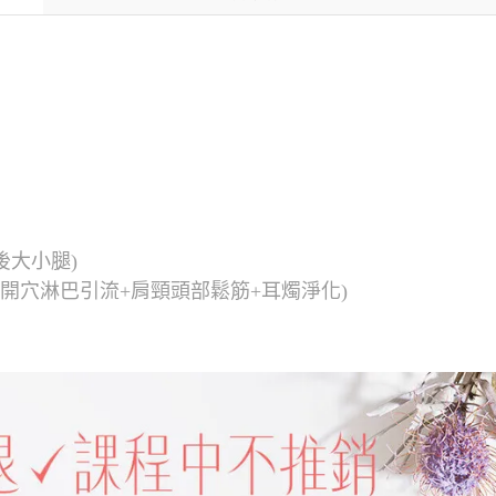
後大小腿)
胸開穴淋巴引流+肩頸頭部鬆筋+耳燭淨化)