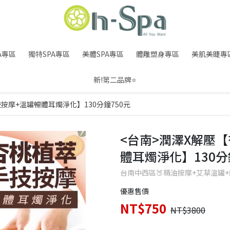
A專區
獨特SPA專區
美體SPA專區
體雕塑身專區
美肌美睫專
新!第二品牌⭐
按摩+溫罐暢體耳燭淨化】130分鐘750元
<台南>潤澤X解壓
體耳燭淨化】130分
台南中西區🍑精油按摩+艾草溫罐
優惠售價
NT$750
NT$3800