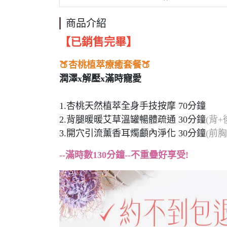
商品介紹
【已銷售完畢】
🍑杏桃植萃療癒套餐🍑
潤澤x解壓x滿時寵愛
1.杏桃天然植萃全身手技按摩 70分鐘
2.背腿暖暖艾草溫罐暢體疏通 30分鐘
(背+
3.開穴引流薰香耳燭顱內淨化 30分鐘
(前
--滿時數130分鐘--不重疊好享受!