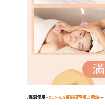
/嚴選使用--
YON-KA杏桃植萃複方精油
--/