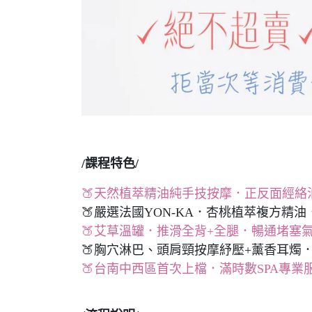
/課程特色/
🍑天然植萃精油純手技按摩．正反面經絡
🍑嚴選法國YON-KA．杏桃植萃複方精油
🍑艾草溫罐．推滑全背+全腿．暢通堵塞
🍑胸穴淋巴、頭肩頸按摩紓壓+薰香耳燭
🍑台南中西區首次上檔．滿時數SPA專業