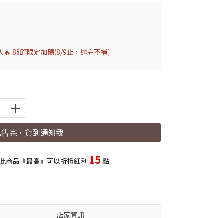
 88節限定加碼(8/9止，送完不補)
已售完，貨到通知我
15
此商品『最高』可以折抵紅利
點
店家資訊