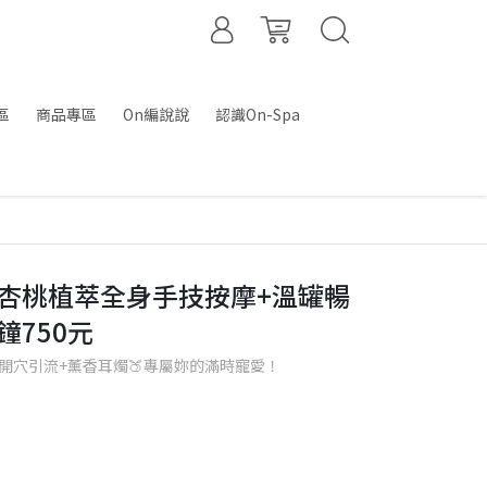
區
商品專區
On編說說
認識On-Spa
【杏桃植萃全身手技按摩+溫罐暢
鐘750元
+開穴引流+薰香耳燭🍑專屬妳的滿時寵愛！