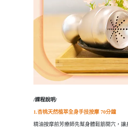
/課程說明/
1.杏桃天然植萃全身手技按摩 70分鐘
精油按摩前芳療師先幫身體鬆筋開穴，讓