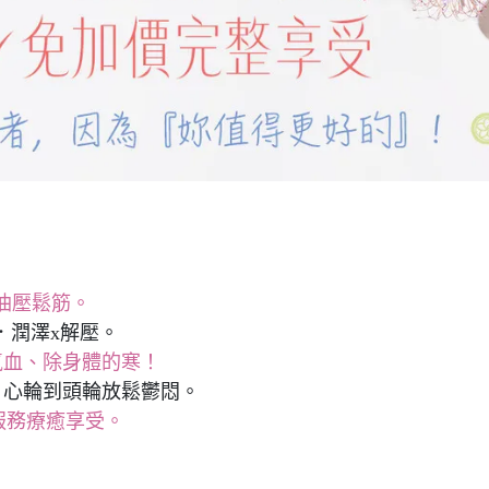
油壓鬆筋。
．潤澤x解壓。
氣血、除身體的寒！
．心輪到頭輪放鬆鬱悶。
服務療癒享受。