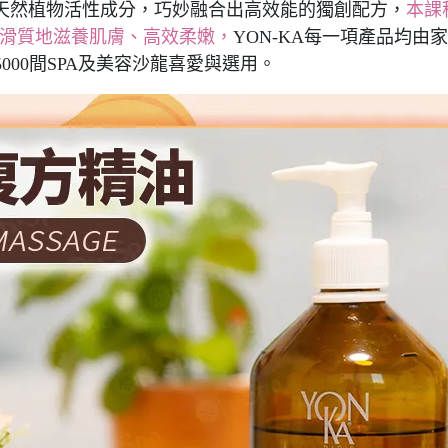
地天然植物活性成分，巧妙融合出高效能的獨創配方，
本課
絲滑質地滋養肌膚、高效柔嫩，
YON-KA每一項產品均
000間SPA及美容沙龍喜愛與選用。