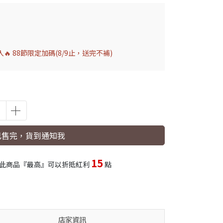
 88節限定加碼(8/9止，送完不補)
已售完，貨到通知我
15
此商品『最高』可以折抵紅利
點
店家資訊