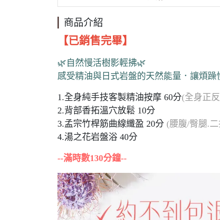
商品介紹
【已銷售完畢】
🌿自然慢活樹影輕拂🌿
感受精油與日式岩盤的天然能量．讓煩躁
1.全身純手技客製精油按摩 60分
(全身正反
2.背部香拓溫穴放鬆 10分
3.孟宗竹桿筋曲線纖盈 20分
(腰腹/臀腿.二
4.湯之花岩盤浴 40分
--滿時數130分鐘--