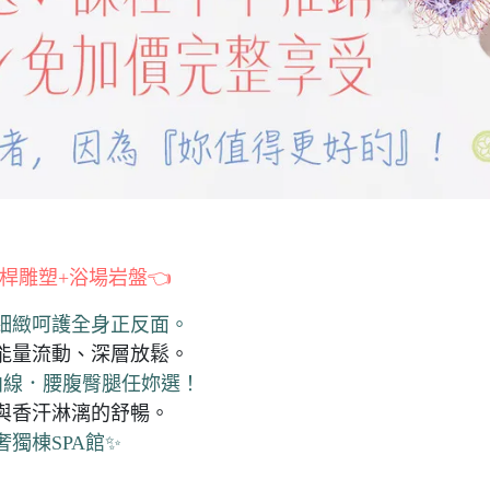
桿雕塑+浴場岩盤👈
細緻呵護全身正反面。
能量流動、深層放鬆。
曲線．腰腹臀腿任妳選！
與香汗淋漓的舒暢。
獨棟SPA館✨