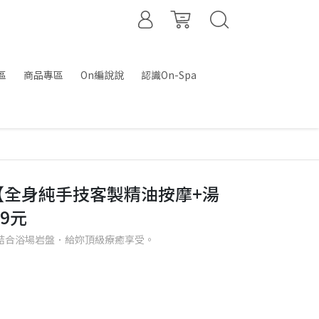
區
商品專區
On編說說
認識On-Spa
【全身純手技客製精油按摩+湯
9元
結合浴場岩盤．給妳頂級療癒享受。