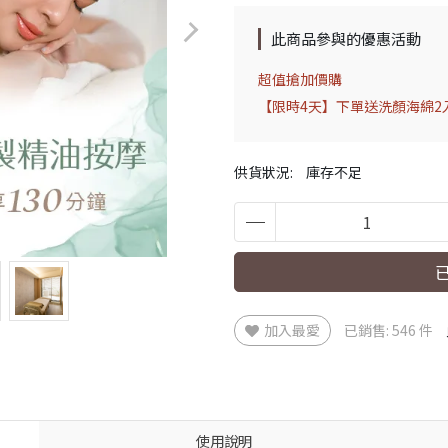
此商品參與的優惠活動
超值搶加價購
【限時4天】下單送洗顏海綿2入
供貨狀況:
庫存不足
加入最愛
已銷售: 546 件
使用說明