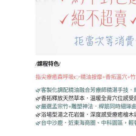
/課程特色/
指尖療癒森呼吸👉精油按摩+香拓溫穴+竹
🌿客製化調配精油融合芳療師精湛手技．
🌿香拓釋放天然草本．溫暖全背穴位感受
🌿嚴選孟宗竹+雕塑神法．桿筋同時細琢
🌿浴場型湯之花岩盤．深度感受療癒檜木
🌿台中沙鹿．近東海商圈、中科園區，輕奢