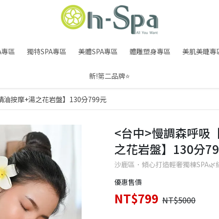
A專區
獨特SPA專區
美體SPA專區
體雕塑身專區
美肌美睫專
新!第二品牌⭐
油按摩+湯之花岩盤】130分799元
<台中>慢調森呼吸
之花岩盤】130分79
沙鹿區．傾心打造輕奢獨棟SPA
優惠售價
NT$799
NT$5000