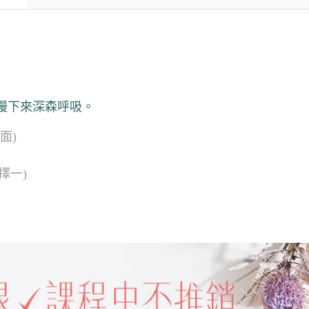
慢下來深森呼吸。
面)
擇一)