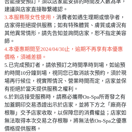
否能接受預訂，須以店家能安排的時間及人數為準，
建議與店家直接聯繫確認。
3.本服務限女性使用，
消費者如遇生理期或懷孕者，
店家得拒絕提供服務；如有特殊體質、膚質或膚況有
其他異常情形，請先告知並詢問店家，恕不指定美容
師。
4.本優惠期間至2024/04/30止，逾期不再享有本優惠
價格，須補差額。
5.已完成預訂者，請依預訂之時間準時到場，如逾預
約時間10分鐘到場，視同您已取消該次預約，須於現
場再行候位，視實際情況、營業時間而定，店家並保
有拒絕於當天提供服務之權利。
6.於到店接受服務時，請務必攜帶On-Spa所寄發之有
加蓋鋼印交易憑證出示於店家，並將下方之「廠商存
根聯」交予店家收取，以保障您的消費權益；店家如
無法取得本次交易之存根聯，將無法依On-Spa之優惠
價格提供服務。