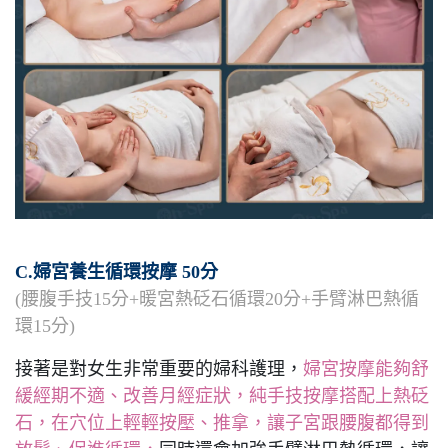
C.婦宮養生循環按摩 50分
(腰腹手技15分+暖宮熱砭石循環20分+手臂淋巴熱循
環15分)
接著是對女生非常重要的婦科護理，
婦宮按摩能夠舒
緩經期不適、改善月經症狀，純手技按摩搭配上熱砭
石，在穴位上輕輕按壓、推拿，讓子宮跟腰腹都得到