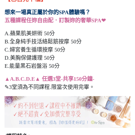
想來一場真正屬於你的SPA體驗嗎？
五種課程任妳自由配．訂製妳的奢華SPA❤
A.蘋果肌美妍術 50分
B.全身純手技活絡鬆筋按摩 50分
C.婦宮養生循環按摩 50分
D.美胸保健護理 50分
E.能量黑石岩盤浴 50分
▲A.B.C.D.E▲ 任選3堂-共享150分鐘-
✎3堂須為不同課程.限當次使用完畢。