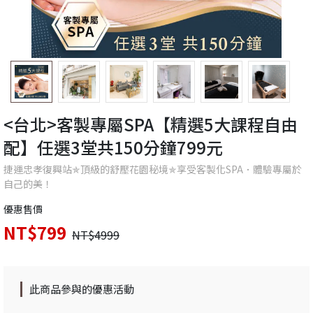
<台北>客製專屬SPA【精選5大課程自由
配】任選3堂共150分鐘799元
捷運忠孝復興站✯頂級的舒壓花園秘境✯享受客製化SPA．體驗專屬於
自己的美！
優惠售價
NT$799
NT$4999
此商品參與的優惠活動