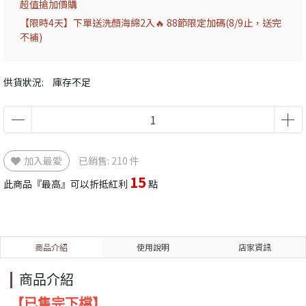
超值搶加價購
【限時4天】下單送洗顏海綿2入🔥 88節限定加碼(8/9止，送完
不補)
供貨狀況:
庫存不足
加入最愛
已銷售: 210 件
15
此商品『最高』可以折抵紅利
點
商品介紹
使用說明
店家資訊
商品介紹
【已售完下檔】