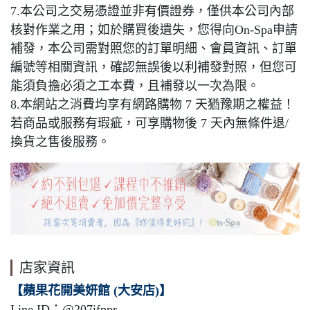
7.本公司之交易憑證並非有價證券，僅供本公司內部
核對作業之用；如於購買後遺失，您得向On-Spa申請
補發，本公司需對照您的訂單明細、會員資訊、訂單
編號等相關資訊，確認無誤後以利補發對照，但您可
能須負擔必須之工本費，且補發以一次為限。
8.本網站之消費均享有網路購物 7 天猶豫期之權益！
若商品或服務有瑕疵，可享購物後 7 天內無條件退/
換貨之售後服務。
店家資訊
【蘋果花開美妍館 (大安店)】
Line ID：@207ifppr