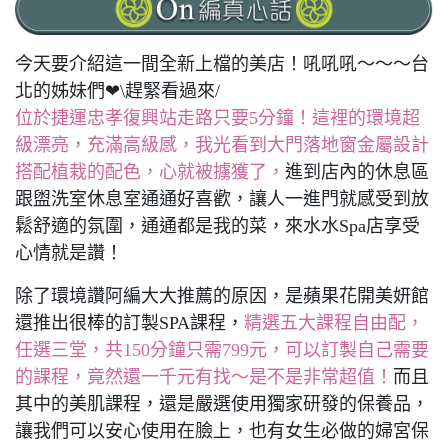
今天要介紹這一間全新上檔的美店！吼吼吼～～～台
北的姊妹們❤\趕緊看過來/
位於捷運忠孝復興站走路只要5分鐘！這裡的環境超
級漂亮，充滿高級感，我光看到大門落地窗金屬設計
搭配植栽的配色，心就被擄獲了，
進到店內的休息區
跟盥洗室休息室通通好喜歡，讓人一進門就感受到放
鬆舒適的氛圍，通通都是我的菜，來水水Spa店享受
心情就是讚！
除了環境讚阿編大大推薦的原因，是蘋果花開美妍館
還推出很棒的訂製SPA課程，
精選五大課程自由配，
任選三堂，共150分鐘只需799元，可以訂製自己需要
的課程，竟然還一千元有找～是不是非常超值！
而且
其中的美肌課程，還是嚴選使用獨家研發的保養品，
讓我們可以安心使用在臉上，也有女生必做的婦宮保