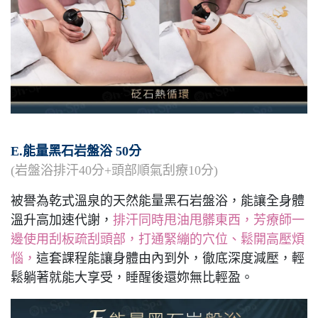
E.能量黑石岩盤浴 50分
(岩盤浴排汗40分+頭部順氣刮療10分)
被譽為乾式溫泉的天然能量黑石岩盤浴，能讓全身體
溫升高加速代謝，
排汗同時甩油甩髒東西，芳療師一
邊使用刮板疏刮頭部，打通緊繃的穴位、鬆開高壓煩
惱，
這套課程能讓身體由內到外，徹底深度減壓，輕
鬆躺著就能大享受，睡醒後還妳無比輕盈。