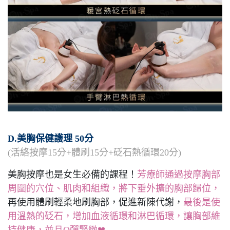
D.美胸保健護理 50分
(活絡按摩15分+體刷15分+砭石熱循環20分)
美胸按摩也是女生必備的課程！
芳療師通過按摩胸部
周圍的穴位、肌肉和組織，將下垂外擴的胸部歸位，
再使用體刷輕柔地刷胸部，促進新陳代謝，
最後是使
用溫熱的砭石，增加血液循環和淋巴循環，讓胸部維
持健康，並且Q彈緊緻❤