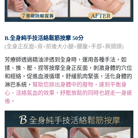
B.全身純手技活絡鬆筋按摩 50分
(全身正反面=背+前後大小腿+腰腹+手部+肩頸頭)
芳療師透過精油滲透到全身時，運用各種手法，如
揉、推、壓、捏等按摩全身正反面，刺激身體的穴位
和經絡，促進血液循環，舒緩肌肉緊張，活化身體的
淋巴系統，
幫助您排出身體中的廢物，達到平衡身
心、活絡氣血的效果，紓壓放鬆的同時也趕走一身疲
倦。