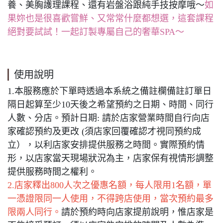
養、美胸護理課程、還有岩盤浴跟純手技按摩哦～
如
果妳也是很喜歡嘗鮮、又常常什麼都想選，這套課程
絕對要試試！一起訂製專屬自己的奢華SPA～
使用說明
1.本服務應於下單時透過本系統之備註欄備註訂單日
隔日起算至少10天後之希望預約之日期、時間、同行
人數、分店。預計日期: 請於店家營業時間自行向店
家確認預約及更改 (須店家回覆確認才視同預約成
立），以利店家安排提供服務之時間。實際預約情
形，以店家當天現場狀況為主，店家保有視情形調整
提供服務時間之權利。
2.店家釋出800人次之優惠名額，每人限用1名額，單
一憑證限同一人使用，不得跨店使用，當次預約最多
限兩人同行。
請於預約時向店家提前說明，惟店家是