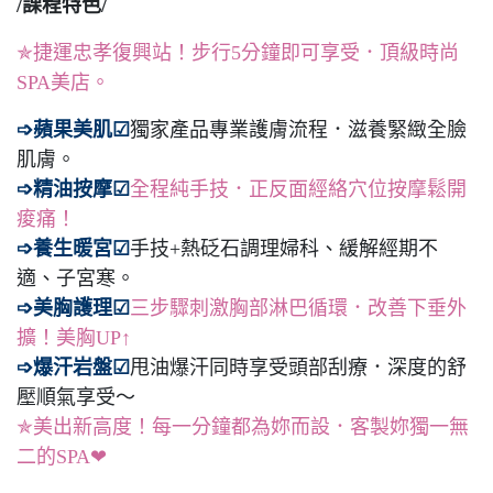
/課程特色/
✯捷運忠孝復興站！步行5分鐘即可享受．頂級時尚
SPA美店。
➩蘋果美肌☑
獨家產品專業護膚流程．滋養緊緻全臉
肌膚。
➩精油按摩☑
全程純手技．正反面經絡穴位按摩鬆開
痠痛！
➩養生暖宮☑
手技+熱砭石調理婦科、緩解經期不
適、子宮寒。
➩美胸護理☑
三步驟刺激胸部淋巴循環．改善下垂外
擴！美胸UP↑
➩爆汗岩盤☑
甩油爆汗同時享受頭部刮療．深度的舒
壓順氣享受～
✯美出新高度！每一分鐘都為妳而設．客製妳獨一無
二的SPA❤