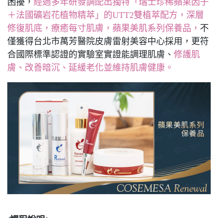
困擾，
經過多年研發調配出獨特「瑞士珍稀蘋果因子
＋法國礦岩花植物精萃」的UTT2雙植萃配方，深層
修復肌底，療癒每寸肌膚，蘋果美肌系列保養品，
不
僅獲得台北市萬芳醫院皮膚雷射美容中心採用，更符
合國際標準認證的實驗室實證能調理肌膚、
修護肌
膚、改善暗沉、延緩老化並維持肌膚健康。