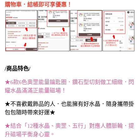
購物車．結帳即可享優惠！
/商品特色/
★6款6色奧罡能量鑰匙圈．鑽石型切刻做工細緻．閃
耀水晶滿滿正能量磁場！
★不喜歡戴飾品的人．也能擁有好水晶．隨身攜帶掛
包包隨時帶來好運★
★結合「12種水晶、奧罡、五行」對應人體脈輪．提
升磁場平衡身心靈。