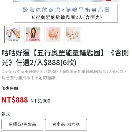
咕咕好運【五行奧罡能量鑰匙圈】《含開
光》任選2/入$888(6款)
On-Spa獨家★任選2入只要888！6款奧罡能量鑰匙圈結合12種水晶．
對應五行補齊命中不足的運勢！
優惠售價
NT$888
NT$1000
款式
黑曜石+黑髮晶
紫水晶+粉水晶