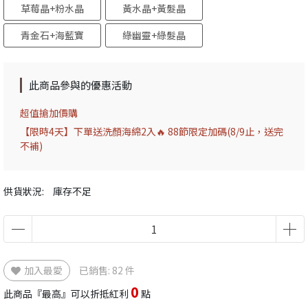
草莓晶+粉水晶
黃水晶+黃髮晶
青金石+海藍寶
綠幽靈+綠髮晶
此商品參與的優惠活動
超值搶加價購
【限時4天】下單送洗顏海綿2入🔥 88節限定加碼(8/9止，送完
不補)
供貨狀況:
庫存不足
加入最愛
已銷售: 82 件
0
此商品『最高』可以折抵紅利
點