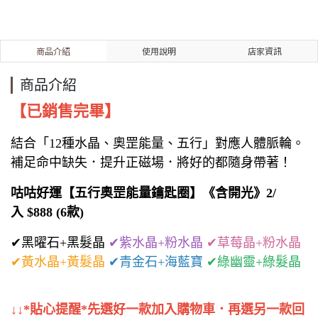
商品介紹
使用說明
店家資訊
商品介紹
【已銷售完畢】
結合「12種水晶、奧罡能量、五行」對應人體脈輪。
補足命中缺失．提升正磁場．將好的都隨身帶著！
咕咕好運【五行奧罡能量鑰匙圈】《含開光》2/
入 $888 (6款)
✔黑曜石+黑髮晶
✔紫水晶+粉水晶
✔草莓晶+粉水晶
✔黃水晶+黃髮晶
✔青金石+海藍寶
✔綠幽靈+綠髮晶
↓↓*貼心提醒*先選好一款加入購物車．再選另一款回