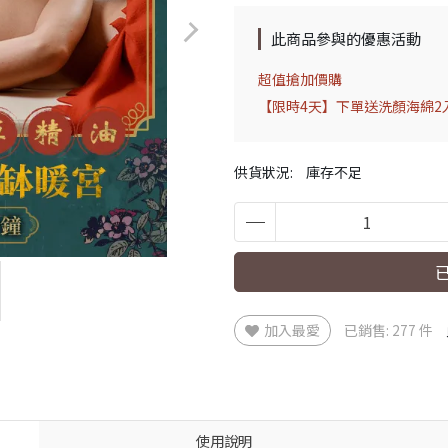
此商品參與的優惠活動
超值搶加價購
【限時4天】下單送洗顏海綿2入
供貨狀況:
庫存不足
加入最愛
已銷售: 277 件
使用說明