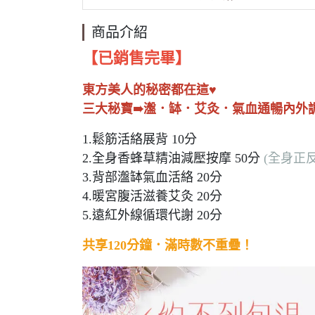
商品介紹
【已銷售完畢】
東方美人的秘密都在這♥
三大秘寶➠瀊．缽．艾灸．氣血通暢內外調
1.鬆筋活絡展背 10分
2.全身香蜂草精油減壓按摩 50分
(全身正反
3.背部瀊缽氣血活絡 20分
4.暖宮腹活滋養艾灸 20分
5.遠紅外線循環代謝 20分
共享120分鐘．滿時數不重疊！