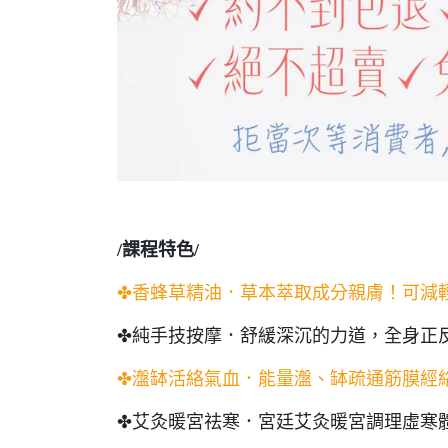
/課程特色/
✤香蜂草精油．草本萃取成分親膚！可減
✤純手技按摩．舒緩深沉的力道，全身正
✤瀊缽活絡氣血．能量瀊、缽疏通筋膜經
✤艾灸暖宮祛寒．宮廷艾灸暖宮調理虛寒