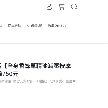
區
商品專區
On編說說
認識On-Spa
活【全身香蜂草精油減壓按摩
750元
瀊缽活絡+暖宮艾灸+爆汗代謝儀』滿滿享受不重疊♥