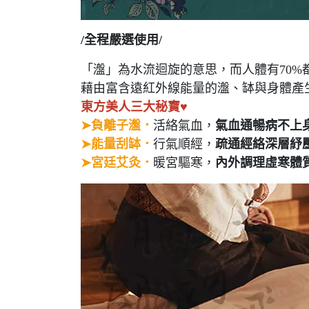
/全程嚴選使用/
「瀊」為水流迴旋的意思，而人體有70%
藉由富含遠紅外線能量的瀊、缽與身體產
東方美人三大秘寶♥
➤負離子瀊．
活絡氣血，
氣血通暢病不上身
➤能量刮缽．
行氣順經，
疏通經絡深層紓壓
➤宮廷艾灸．
暖宮驅寒，
內外調理虛寒體質