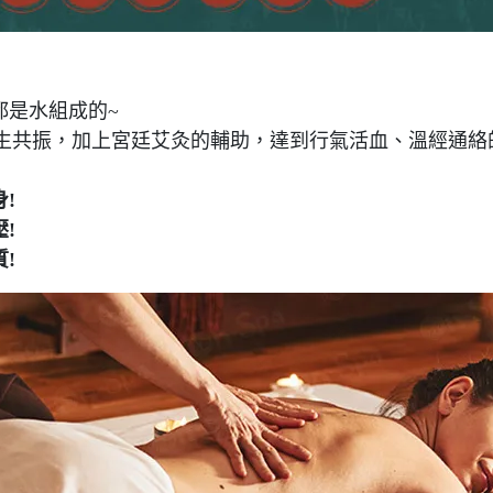
都是水組成的~
生共振，加上宮廷艾灸的輔助，達到行氣活血、溫經通絡
!
!
!