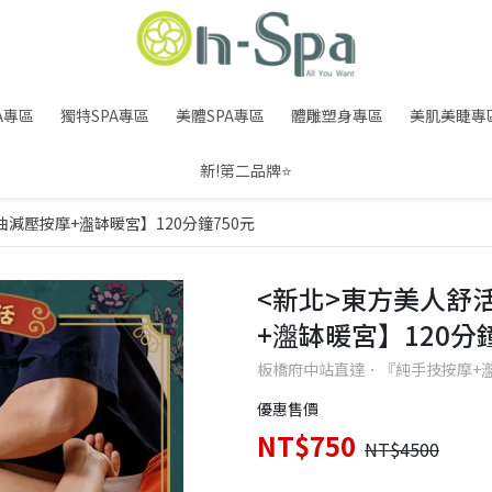
A專區
獨特SPA專區
美體SPA專區
體雕塑身專區
美肌美睫專
新!第二品牌⭐
減壓按摩+瀊缽暖宮】120分鐘750元
<新北>東方美人舒
+瀊缽暖宮】120分鐘
板橋府中站直達．『純手技按摩+
優惠售價
NT$750
NT$4500