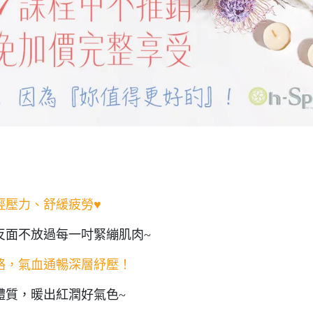
輕壓力、舒緩疲勞♥
反面不放過每一吋緊繃肌肉~
絡，氣血通暢深層紓壓！
體質，暖出紅潤好氣色~