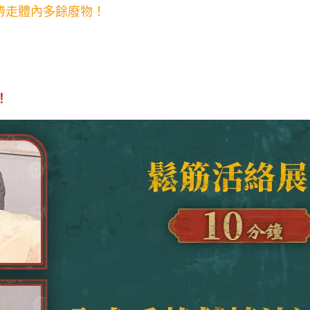
帶走體內多餘廢物！
！