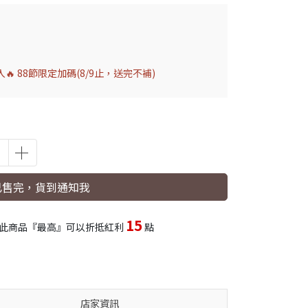
 88節限定加碼(8/9止，送完不補)
已售完，貨到通知我
15
此商品『最高』可以折抵紅利
點
店家資訊