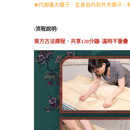
✤代謝儀大爆汗．全身由內到外大爆汗，
/流程說明/
東方古法課程．共享120分鐘~滿時不重疊