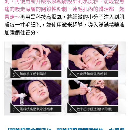
刺，再使用新升級水感親膚設計的水皮秒，能輕鬆無
痛的吸走深層的閉鎖性粉刺、連毛孔內的髒污都一起
帶走～
再用黑科技高壓氧，將細緻的小分子注入到肌
膚每一寸毛細孔，並使用微米超導，導入滿滿精華液
加強鎖住養分。