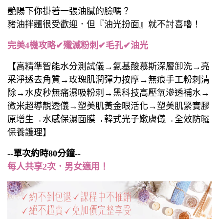
艷陽下你掛著一張油膩的臉嗎？
豬油拌麵很受歡迎．但『油光扮面』就不討喜嚕！
完美4機攻略✔殲滅粉刺✔毛孔✔油光
【高精準智能水分測試儀→氨基酸慕斯深層卸洗→亮
采淨透去角質→玫瑰肌潤彈力按摩→無痕手工粉刺清
除→水皮秒無痛濕吸粉刺→黑科技高壓氧滲透補水→
微米超導靚透儀→塑美肌黃金眼活化→塑美肌緊實膠
原增生→水感保濕面膜→韓式光子嫩膚儀→全效防曬
保養護理】
--單次約時80分鐘--
每人共享2次．男女適用！