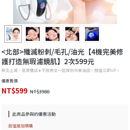
<北部>殲滅粉刺/毛孔/油光【4機完美修
護打造無瑕濾鏡肌】2次599元
新北土城、苗栗雙店➤不限男女一起揮別中東油田！顏值立即UP！
優惠售價
NT$599
NT$3980
此商品參與的優惠活動
超值搶加價購