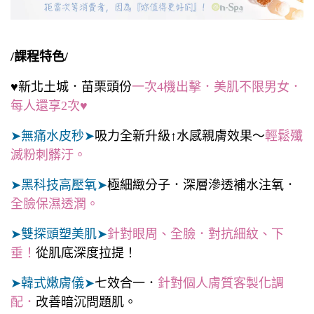
/課程特色/
♥新北土城．苗栗頭份
一次4機出擊．美肌不限男女．
每人還享2次♥
➤無痛水皮秒➤
吸力全新升級↑水感親膚效果～
輕鬆殲
滅粉刺髒汙。
➤黑科技高壓氧➤
極細緻分子．深層滲透補水注氧．
全臉保濕透潤。
➤雙探頭塑美肌➤
針對眼周、全臉．對抗細紋、下
垂！
從肌底深度拉提！
➤韓式嫩膚儀➤
七效合一．
針對個人膚質客製化調
配．
改善暗沉問題肌。