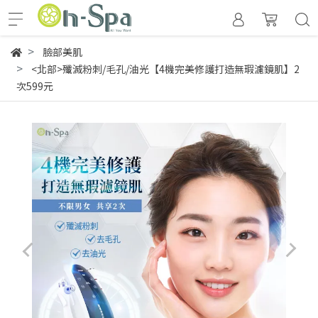
臉部美肌
<北部>殲滅粉刺/毛孔/油光【4機完美修護打造無瑕濾鏡肌】2
次599元