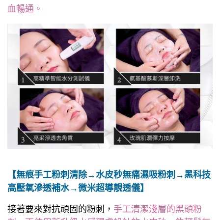
血暢通。
【無痕手工粉刺清除→水皮秒無痛濕吸粉刺→黑科技
高壓氧滲透補水→微米超導靚透儀】
接著要來對抗頑固的粉刺，
手工清潔淺層的黑頭粉