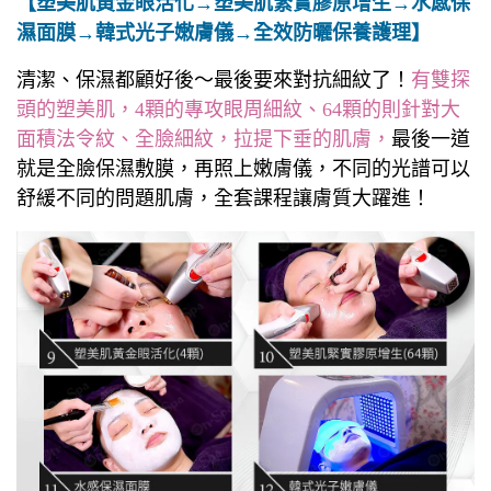
【塑美肌黃金眼活化→塑美肌緊實膠原增生→水感保
濕面膜→韓式光子嫩膚儀→全效防曬保養護理】
清潔、保濕都顧好後～最後要來對抗細紋了！
有雙探
頭的塑美肌，4顆的專攻眼周細紋、64顆的則針對大
面積法令紋、全臉細紋，拉提下垂的肌膚，
最後一道
就是全臉保濕敷膜，再照上嫩膚儀，不同的光譜可以
舒緩不同的問題肌膚，全套課程讓膚質大躍進！