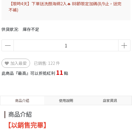
【限時4天】下單送洗顏海綿2入🔥 88節限定加碼(8/9止，送完
不補)
供貨狀況:
庫存不足
加入最愛
已銷售: 122 件
11
此商品『最高』可以折抵紅利
點
商品介紹
使用說明
店家資訊
商品介紹
【以銷售完畢】