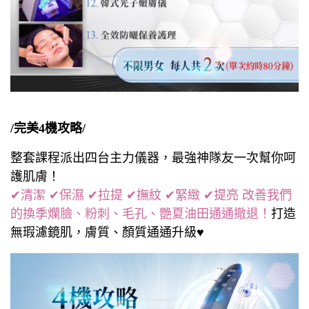
/完美4機攻略/
整套課程派出四台主力儀器，最強神隊友一次幫你呵
護肌膚！
✔清潔 ✔保濕 ✔拉提 ✔撫紋 ✔緊緻 ✔提亮 改善我們
的換季爛臉、粉刺、毛孔、艷夏油田通通撤退！
打造
無瑕濾鏡肌，膚質、顏質通通升級♥