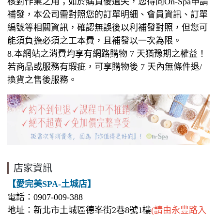
核對作業之用；如於購買後遺失，您得向On-Spa申請
補發，本公司需對照您的訂單明細、會員資訊、訂單
編號等相關資訊，確認無誤後以利補發對照，但您可
能須負擔必須之工本費，且補發以一次為限。
8.本網站之消費均享有網路購物 7 天猶豫期之權益！
若商品或服務有瑕疵，可享購物後 7 天內無條件退/
換貨之售後服務。
店家資訊
【愛完美SPA-土城店】
電話：0907-009-388
地址：新北市土城區德峯街2巷8號1樓
(請由永豐路入