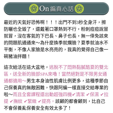
最近的天氣好恐怖啊！！！出門不到3秒全身汗，擦
防曬也全毀了，還戴著口罩熱到不行，粉刺痘痘說冒
就冒，沒在客氣的下巴長、鼻子也長，無一倖免該來
的問題肌通通來～為什麼換季就爛臉？夏季就油水不
平衡，不像人家臉是水亮亮的，我真的覺得自己像一
碗豬油拌麵！
這次給活在這大盆地，
逃脫不了悶熱黏膩酷夏的雙北
區，送全新的臉部SPA來嚕！當然絕對是不限男女通
通都適用～
男生本身油性肌膚比例更多，這種季節自
己保養真的無敵困難，快跟阿編一樣直接交給專業的
啦～
而且全套課程還出動超強四機✔清潔 ✔保濕 ✔拉
提 ✔撫紋 ✔緊緻 ✔提亮，
該顧的都會顧到，比自己
不會保養亂保養安全有效太多了！