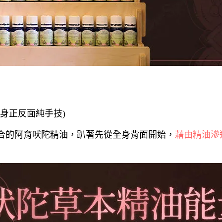
全身正反面純手技)
合的阿育吠陀精油，趴著先從全身背面開始，
藉由精油滲