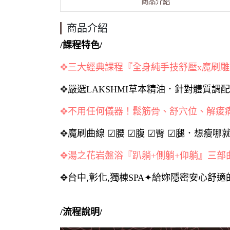
商品介紹
商品介紹
/課程特色/
✥三大經典課程『全身純手技舒壓x魔刷雕
✥嚴選LAKSHMI草本精油．針對體質調
✥不用任何儀器！鬆筋骨、舒穴位、解痠
✥魔刷曲線 ☑腰 ☑腹 ☑臀 ☑腿．想瘦
✥湯之花岩盤浴『趴躺+側躺+仰躺』三部
✥台中,彰化,獨棟SPA✦給妳隱密安心舒
/流程說明/