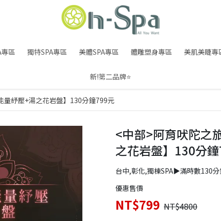
A專區
獨特SPA專區
美體SPA專區
體雕塑身專區
美肌美睫專
新!第二品牌⭐
量紓壓+湯之花岩盤】130分鐘799元
<中部>阿育吠陀之
之花岩盤】130分鐘
台中,彰化,獨棟SPA▶滿時數13
優惠售價
NT$799
NT$4800