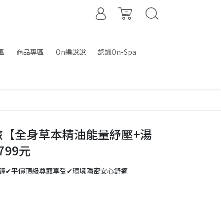
區
商品專區
On編說說
認識On-Spa
旅【全身草本精油能量紓壓+湯
799元
0分鐘✔平價頂級尊寵享受✔環境隱密安心舒適