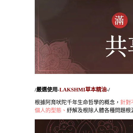
/嚴選使用-
LAKSHMI草本精油
-/
根據阿育吠陀千年生命哲學的概念，
針對
個人的型態、
紓解及根除人體各種問題根