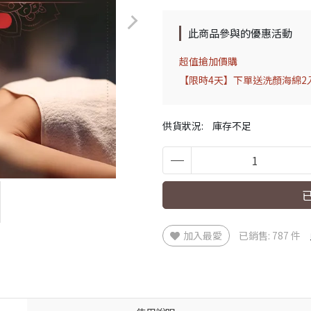
此商品參與的優惠活動
超值搶加價購
【限時4天】下單送洗顏海綿2入
供貨狀況:
庫存不足
加入最愛
已銷售: 787 件