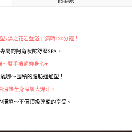
使用說明
塑x湯之花岩盤浴』滿時130分鐘！
配專屬的阿育吠陀舒壓SPA。
痛～雙手療癒妳身心♥
哪就雕哪～囤積的脂肪通通塑！
曲溫熱全身深層大爆汗。
適的環境～平價頂級尊寵的享受。