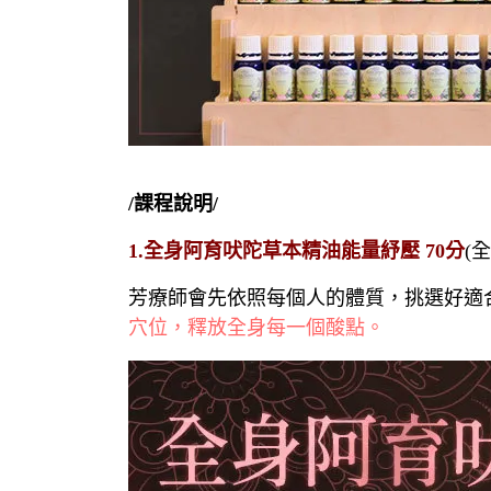
/課程說明/
1.全身阿育吠陀草本精油能量紓壓 70分
(
芳療師會先依照每個人的體質，挑選好適
穴位，釋放全身每一個酸點。