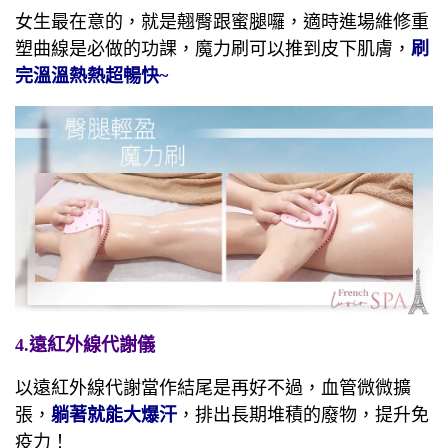
女生最在意的，就是翹臀跟蜜腿囉，適時進場維修重
塑曲線是必做的功課，魔力刷可以推到皮下肌膚，
刷
完溫溫熱熱超暢快~
4.遠紅外線代謝儀
以遠紅外線代謝當作結尾是再好不過，血管微微擴
張，
躺著就能大爆汗
，排出長期堆積的廢物，提升免
疫力！