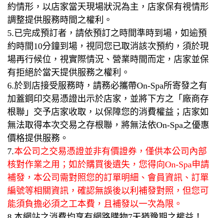
約情形，以店家當天現場狀況為主，店家保有視情形
調整提供服務時間之權利。
5.已完成預訂者，請依預訂之時間準時到場，如逾預
約時間10分鐘到場，視同您已取消該次預約，須於現
場再行候位，視實際情況、營業時間而定，店家並保
有拒絕於當天提供服務之權利。
6.於到店接受服務時，請務必攜帶On-Spa所寄發之有
加蓋鋼印交易憑證出示於店家，並將下方之「廠商存
根聯」交予店家收取，以保障您的消費權益；店家如
無法取得本次交易之存根聯，將無法依On-Spa之優惠
價格提供服務。
7.
本公司之交易憑證並非有價證券，僅供本公司內部
核對作業之用；如於購買後遺失，您得向On-Spa申請
補發，本公司需對照您的訂單明細、會員資訊、訂單
編號等相關資訊，確認無誤後以利補發對照，但您可
能須負擔必須之工本費，且補發以一次為限。
8.本網站之消費均享有網路購物7天猶豫期之權益！