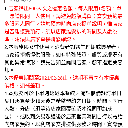
1.
店家釋出800人次之優惠名額，每人限用1名額，單
一憑證限同一人使用，請避免超額購買；當次預約最
多限兩人同行。請於預約時向店家提前說明，惟店家
是否能接受預訂，須以店家能安排的時間及人數為
準，建議與店家直接聯繫確認。
2.本服務限女性使用，消費者如遇生理期或懷孕者，
店家得拒絕提供服務；如有特殊體質、膚質或膚況有
其他異常情形，請先告知並詢問店家，恕不指定美容
師。
3.
本優惠期間至2021/02/28止，逾期不再享有本優惠
價格，須補差額。
4.本服務可於下單時透過本系統之備註欄備註訂單日
隔日起算至少10天後之希望預約之日期、時間、同行
人數、分店（須等待店家回覆確認才視同預約成
立），或收到交易憑證後於店家營業時間自行以電話
向店家預約，以利店家安排提供服務之時間。實際預