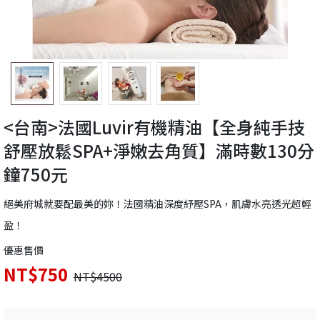
<台南>法國Luvir有機精油【全身純手技
舒壓放鬆SPA+淨嫩去角質】滿時數130分
鐘750元
絕美府城就要配最美的妳！法國精油深度紓壓SPA，肌膚水亮透光超輕
盈！
優惠售價
NT$750
NT$4500