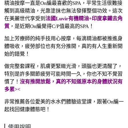
精油按摩一直是On編最喜歡的SPA，平常生活很難接
觸到高級精油，光靠塗抹也無法發揮整個功效。這次
在美麗世代享受到
法國Luvir有機精油+印度拿鐵去角
質
，是近期On編覺得C/P值最高的SPA！
加上芳療師的純手技用心按摩，每滴精油都被推進身
體吸收，疲勞部位也有充分推開，真的有人生重新開
始的錯覺！
做完整套課程，肌膚更緊緻光滑，頭腦也更清醒了，
特別是許多關節疲勞可能時間一久，你也不知不覺習
慣了！
沒有推開放鬆，真的不知道原本的身體狀況有
多累><
非常推薦各位愛美的水水們體驗這堂課，跟著On編一
起找回健康體態吧！
使用說明