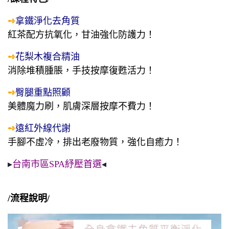
➺
拿鐵淨化去角質
紅茶配方抗氧化，甘油強化防護力！
➺
花梨木複合精油
消除堆積腫脹，手技按摩復甦活力！
➺
臀腿重點照顧
美體魔力刷，肌膚深層按摩不費力！
➺
遠紅外線代謝
手腳不虛冷，排出老廢物質，強化自癒力！
▸
台南市區SPA紓壓首選
◂
/流程說明/