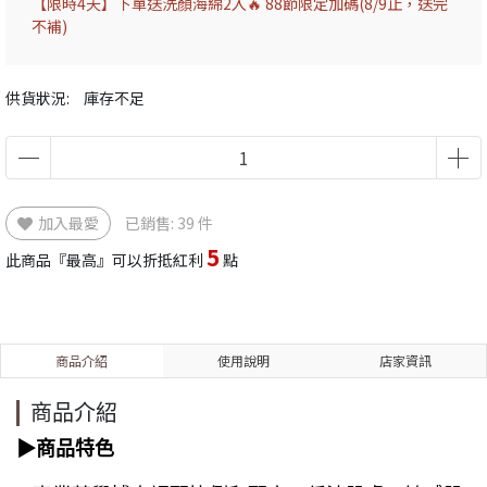
【限時4天】下單送洗顏海綿2入🔥 88節限定加碼(8/9止，送完
不補)
供貨狀況:
庫存不足
加入最愛
已銷售: 39 件
5
此商品『最高』可以折抵紅利
點
商品介紹
使用說明
店家資訊
商品介紹
▶商品特色