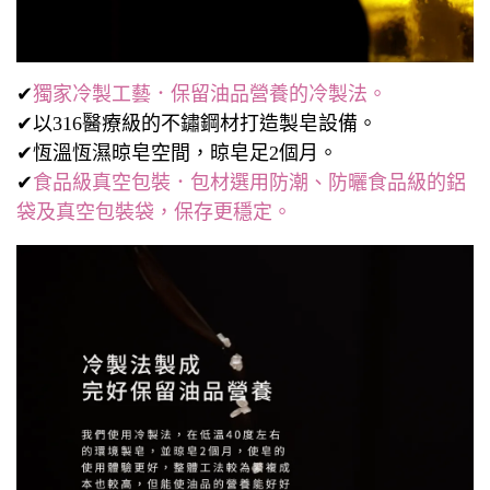
✔
獨家冷製工藝．保留油品營養的冷製法。
✔以316醫療級的不鏽鋼材打造製皂設備。
✔恆溫恆濕晾皂空間，晾皂足2個月。
✔
食品級真空包裝．包材選用防潮、防曬食品級的鋁
袋及真空包裝袋，保存更穩定。