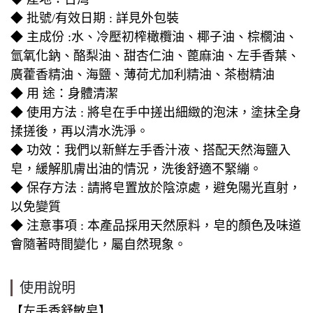
◆ 批號/有效日期 : 詳見外包裝
◆ 主成份 :水、冷壓初榨橄欖油、椰子油、棕櫚油、
氫氧化鈉、酪梨油、甜杏仁油、蓖麻油、左手香葉、
廣藿香精油、海鹽、薄荷尤加利精油、茶樹精油
◆ 用 途：身體清潔
◆ 使用方法 : 將皂在手中搓出細緻的泡沫，塗抹全身
揉搓後，再以清水洗淨。
◆ 功效：我們以新鮮左手香汁液、搭配天然海鹽入
皂，緩解肌膚出油的情況，洗後舒適不緊繃。
◆ 保存方法 : 請將皂置放於陰涼處，避免陽光直射，
以免變質
◆ 注意事項 : 本產品採用天然原料，皂的顏色及味道
會隨著時間變化，屬自然現象。
使用說明
【左手香舒敏皂】