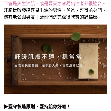
不管是天生油肌、或是夏天才容易出油者都很適合。
汗腺比較發達容易出油的男性、爸爸、哥哥弟弟們、
還有老公跟男友！給他們洗完澡後乾爽的舒暢感~
▶堅守製造原則．堅持給你好皂！