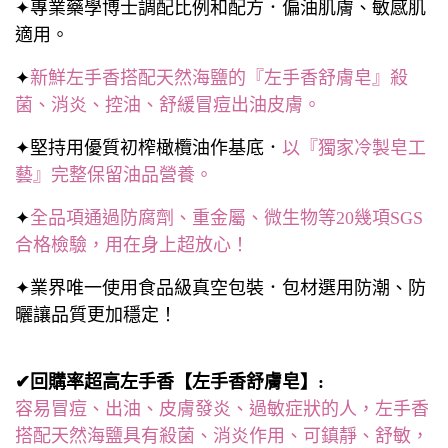
✦專業藥學博士調配比例和配方．偏油肌膚、敏感肌
適用。
✦
新鮮左手香搭配天然海鹽的『左手香舒膚皂』殺
菌、消炎、控油、舒緩冒痘出油皮膚。
✦堅持用優質初榨橄欖油作基底．
以『獨家冷製皂工
藝』完整保留油品營養。
✦
全品項通過防腐劑、重金屬、微生物等20幾項SGS
合格檢驗，用在身上超放心！
✦業界唯一使用食品級真空包裝．包材選用防潮、防
曬讓品質更加穩定！
✔回購率超高左手香【左手香舒膚皂】:
容易冒痘、出油、皮膚發炎、過敏症狀的人，左手香
搭配天然海鹽具有殺菌、消炎作用、可鎮靜、舒敏，