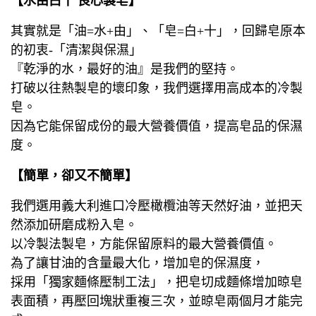
【水由白十 良心製皂】
其實就是「油=水+由」、「皂=白+十」，回歸皂原本
的初衷-「清潔與保濕」
『乾淨的水，最好的油』是我們的堅持。
打破以往熱製皂的壞印象，我們選擇用高成本的冷製
皂。
因為它能保留成份的最大營養價值，提高皂品的保濕
度。
【簡單，卻又不簡單】
我們選用義大利進口冷壓橄欖油等天然好油，並把天
然添加研磨成粉入皂。
以冷製法製皂，方能保留原料的最大營養價值。
為了讓甘油的含量最大化，增加皂的保濕度，
採用「獨家麵條壓制工法」，把皂切成麵條增加晾皂
表面積，再壓回塊狀重複三次，並晾皂兩個月才能完