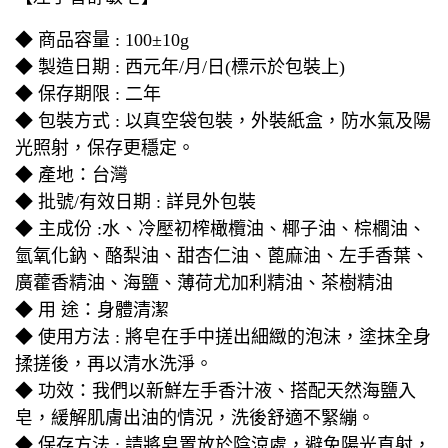
◆ 商品容量 : 100±10g
◆ 製造日期 : 西元年/月/日(標示於包裝上)
◆ 保存期限 : 二年
◆ 包裝方式 : 以真空袋包裝，外裝紙盒，防水氣及陽
光照射，保存更穩定。
◆ 產地：台灣
◆ 批號/有效日期 : 詳見外包裝
◆ 主成份 :水、冷壓初榨橄欖油、椰子油、棕櫚油、
氫氧化鈉、酪梨油、甜杏仁油、蓖麻油、左手香葉、
廣藿香精油、海鹽、薄荷尤加利精油、茶樹精油
◆ 用 途：身體清潔
◆ 使用方法 : 將皂在手中搓出細緻的泡沫，塗抹全身
揉搓後，再以清水洗淨。
◆ 功效：我們以新鮮左手香汁液、搭配天然海鹽入
皂，緩解肌膚出油的情況，洗後舒適不緊繃。
◆ 保存方法 : 請將皂置放於陰涼處，避免陽光直射，