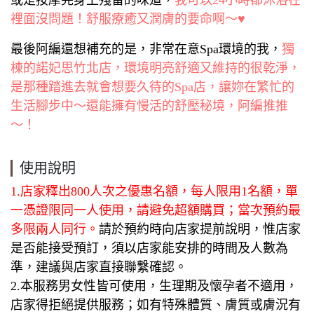
或是按摩完身上殘留的味道，
我可以24小時都沐浴在
裡面沒問題！舒服療癒又潤膚的要命啊～♥
最後阿編還想補充的是，非常在意Spa環境的我，
獨
棟的諾妃思竹北店，環境明亮舒適又維持的很乾淨，
是那種踏進去就會想要久待的Spa店，讓妳在繁忙的
生活腳步中～還能擁有慢活的舒壓秘境，阿編推推
～！
使用說明
1.店家釋出800人次之優惠名額，每人限用1名額，單
一憑證限同一人使用，請避免超額購買；當次預約最
多限兩人同行。
請於預約時向店家提前說明，惟店家
是否能接受預訂，須以店家能安排的時間及人數為
準，建議與店家直接聯繫確認。
2.本服務男女性皆可使用，生理期及懷孕者不適用，
店家得拒絕提供服務；如有特殊體質、膚質或膚況有