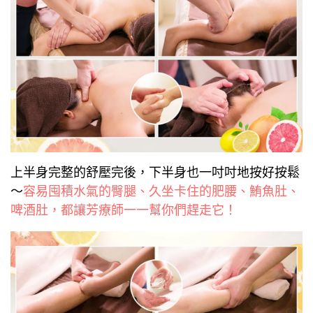
上半身完整的舒壓完後，下半身也一吋吋地按好按鬆
～
容易囤積水氣的臀腿、久坐卡住的肥腰、鮪魚肚、
啤酒肚，都讓芳療師一一幫你們趕走它！