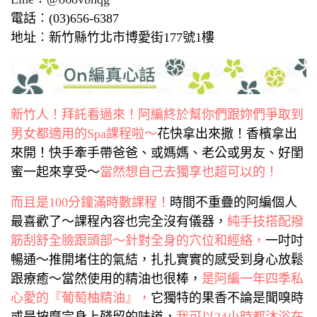
電話︰(03)656-6387
地址︰新竹縣竹北市博愛街177號1樓
新竹人！拜託看過來！阿編終於幫你們跟妳們爭取到
男女都適用的Spa課程啦～
花快拿出來撒！香檳拿出
來開！快手牽手帶爸爸、或媽媽、老公或男友、好閨
蜜一起來享受～
當然想自己去獨享也超可以的！
而且是100分鐘滿時數課程！
時間不重疊的阿編個人
最喜歡了～課程內容也完全沒有儀器，
純手技搭配撥
筋刮舒全臉跟頭部～針對全身的穴位和經絡，
一吋吋
暢通～推開堵住的氣結，扎扎實實的感受到身心放鬆
跟療癒～當然使用的精油也很棒，
是阿編一年四季私
心愛的『葡萄柚精油』，
它獨特的果香不論是聞嗅時