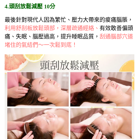
4.頭刮放鬆減壓 10分
最後針對現代人因為繁忙、壓力大帶來的痠痛腦脹，
利用舒刮板放鬆頭部，深層疏通經絡、
有效敢善偏頭
痛、失眠、腦壓過高，提升睡眠品質，
刮通腦部穴道
堵住的氣結們～一次鬆到底！