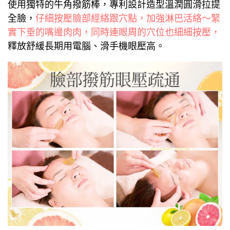
使用獨特的牛角撥筋棒，專利設計造型溫潤圓滑拉提
全臉，
仔細按壓臉部經絡跟穴點，加強淋巴活絡～緊
實下垂的嘴邊肉肉，同時連眼周的穴位也細細按壓，
釋放舒緩長期用電腦、滑手機眼壓高。