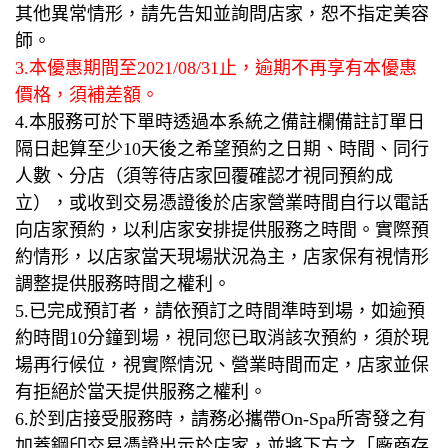
其他異常情形，請先告知並詢問店家，恕不指定美容
師。
3.本優惠期間至2021/08/31止，逾期不再享有本優惠
價格，須補差額。
4.本服務可於下單時透過本系統之備註欄備註訂單日
隔日起算至少10天後之希望預約之日期、時間、同行
人數、分店（須等待店家回覆確認才視同預約成
立），或收到交易憑證後於店家營業時間自行以電話
向店家預約，以利店家安排提供服務之時間。實際預
約情形，以店家當天現場狀況為主，店家保有視情形
調整提供服務時間之權利。
5.已完成預訂者，請依預訂之時間準時到場，如逾預
約時間10分鐘到場，視同您已取消該次預約，須於現
場再行候位，視實際情況、營業時間而定，店家並保
有拒絕於當天提供服務之權利。
6.於到店接受服務時，請務必攜帶On-Spa所寄發之有
加蓋鋼印交易憑證出示於店家，並將下方之「廠商存