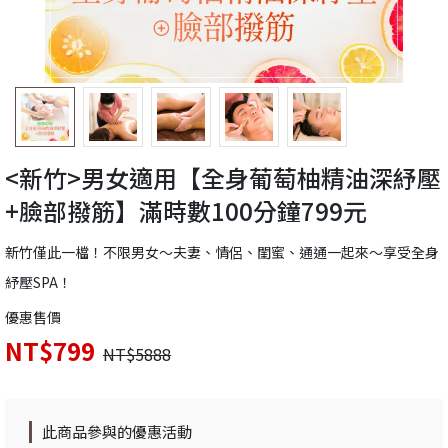
<新竹>男女適用【全身葡萄柚精油深紓壓
+臉部撥筋】滿時數100分鐘799元
新竹僅此一檔！不限男女～夫妻、情侶、閨蜜、通通一起來～享受全身
紓壓SPA！
優惠售價
NT$799
NT$5888
此商品參與的優惠活動