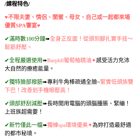
/課程特色/
♥不限夫妻、情侶、閨蜜、母女、自己或一起都來場
優質SPA饗宴♥
✔滿時數100分鐘
➠
全身正反面！從頭到腳扎實手技～
鬆筋舒壓。
✔全程嚴選使用
➠
Barphll葡萄柚精油✦
感受活力充沛
大自然的療癒能量。
✔獨特臉部撥筋
➠專利牛角棒疏通全臉~
緊實低頭族雙
下巴！改善划手機眼壓高！
✔頭部舒刮減壓
➠長時間用電腦的頭腦腫脹、緊繃！
上班族超需要！
✔新竹僅此一檔
➠
獨棟spa環境優美✦
為妳打造最舒適
的都市秘境。