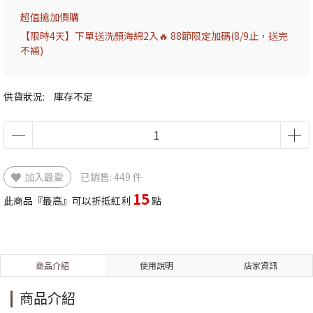
超值搶加價購
【限時4天】下單送洗顏海綿2入🔥 88節限定加碼(8/9止，送完
不補)
供貨狀況:
庫存不足
加入最愛
已銷售: 449 件
15
此商品『最高』可以折抵紅利
點
商品介紹
使用說明
店家資訊
商品介紹