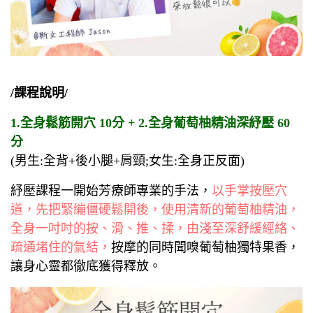
/課程說明/
1.全身鬆筋開穴 10分 + 2.全身葡萄柚精油深紓壓 60
分
(男生:全背+後小腿+肩頸;女生:全身正反面)
紓壓課程一開始芳療師專業的手法，
以手掌按壓穴
道，先把緊繃僵硬鬆開後，使用清新的葡萄柚精油，
全身一吋吋的按、滑、推、揉，由淺至深舒緩經絡、
疏通堵住的氣結，
按摩的同時聞嗅葡萄柚獨特果香，
讓身心靈都徹底獲得釋放。