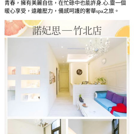
青春，擁有美麗自信，在忙碌中也能許身.心.靈一個
暖心享受，遠離壓力，備感呵護的奢華spa之旅。