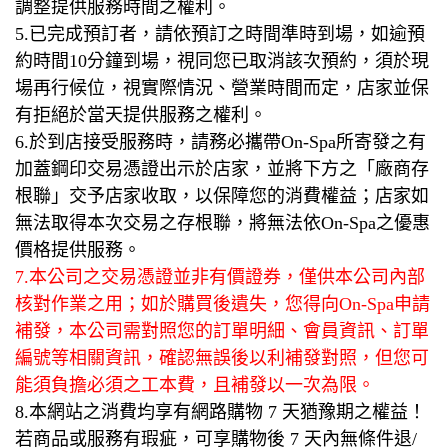
調整提供服務時間之權利。
5.已完成預訂者，請依預訂之時間準時到場，如逾預
約時間10分鐘到場，視同您已取消該次預約，須於現
場再行候位，視實際情況、營業時間而定，店家並保
有拒絕於當天提供服務之權利。
6.於到店接受服務時，請務必攜帶On-Spa所寄發之有
加蓋鋼印交易憑證出示於店家，並將下方之「廠商存
根聯」交予店家收取，以保障您的消費權益；店家如
無法取得本次交易之存根聯，將無法依On-Spa之優惠
價格提供服務。
7.本公司之交易憑證並非有價證券，僅供本公司內部
核對作業之用；如於購買後遺失，您得向On-Spa申請
補發，本公司需對照您的訂單明細、會員資訊、訂單
編號等相關資訊，確認無誤後以利補發對照，但您可
能須負擔必須之工本費，且補發以一次為限。
8.本網站之消費均享有網路購物 7 天猶豫期之權益！
若商品或服務有瑕疵，可享購物後 7 天內無條件退/