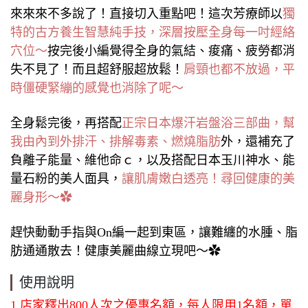
來來來不多說了！直接切入重點吧！這次芳療師以
獨
特的古方養生智慧純手技，深層按壓全身每一吋經絡
穴位～
按完後小編覺得全身的氣結、痠痛、疲勞都消
失不見了！而且超舒服超放鬆！
肩頸也都不放過，平
時僵硬緊繃的感覺也消除了呢～
全身鬆完後，再搭配
正宗日本爆汗岩盤浴三部曲，幫
我由內到外排汗、排解毒素、燃燒脂肪
外，還補充了
負離子能量、維他命ｃ，以及搭配日本玉川神水、能
量石粉的美人面具，
讓肌膚嫩白透亮！尋回健康的美
麗身形～✿
趕快動動手指與On編一起到東區，讓難纏的水腫、脂
肪通通散去！健康美麗曲線立現吧～✿
使用說明
1.店家釋出800人次之優惠名額，每人限用1名額，單