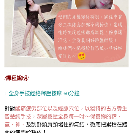
/課程說明/
1.全身手技經絡釋壓按摩 60分鐘
針對
酸痛疲勞部位以及經脈穴位，以獨特的古方養生
智慧純手技，深層按壓全身每一吋～保養妳的精．
氣．神．
及刮舒頭肩頸堵住的氣結，徹底把累積在體
內的疲勞給釋放！