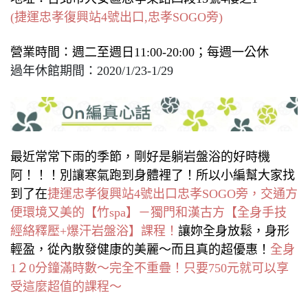
(捷運忠孝復興站4號出口,忠孝SOGO旁)
營業時間：週二至週日11:00-20:00；每週一公休
過年休館期間：2020/1/23-1/29
最近常常下雨的季節，剛好是躺岩盤浴的好時機
阿！！！別讓寒氣跑到身體裡了！所以小編幫大家找
到了在
捷運忠孝復興站4號出口忠孝SOGO旁，交通方
便環境又美的【竹spa】－獨門和漢古方【全身手技
經絡釋壓+爆汗岩盤浴】課程！
讓妳全身放鬆
，
身形
輕盈，從內散發健康的美麗～而且真的超優惠！
全身
1２0分鐘滿時數～完全不重疊！只要750元就可以享
受這麼超值的課程～