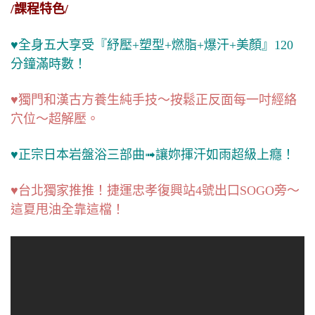
/課程特色/
♥全身五大享受『紓壓+塑型+燃脂+爆汗+美顏』120
分鐘滿時數！
♥獨門和漢古方養生純手技～按鬆正反面每一吋經絡
穴位～超解壓。
♥正宗日本岩盤浴三部曲➟讓妳揮汗如雨超級上癮！
♥台北獨家推推！捷運忠孝復興站4號出口SOGO旁～
這夏甩油全靠這檔！