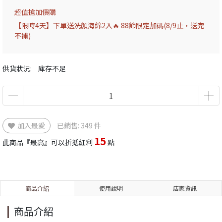
超值搶加價購
【限時4天】下單送洗顏海綿2入🔥 88節限定加碼(8/9止，送完
不補)
供貨狀況:
庫存不足
加入最愛
已銷售: 349 件
15
此商品『最高』可以折抵紅利
點
商品介紹
使用說明
店家資訊
商品介紹