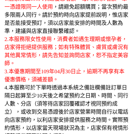
一憑證限同一人使用
，請避免超額購買；當次預約最
多限兩人同行。請於預約時向店家提前說明，惟店家
是否能接受預訂，須以店家能安排的時間及人數為
準，建議與店家直接聯繫確認。
2.本服務限女性使用，消費者如遇生理期或懷孕者，
店家得拒絕提供服務；如有特殊體質、膚質或膚況有
其他異常情形，請先告知並詢問店家，恕不指定美容
師。
3.本優惠期間至109年04月30日止，逾期不再享有本
優惠價格，須補差額。
4.本服務可於下單時透過本系統之備註欄備註訂單日
隔日起算至少10天後之希望預約之日期、時間、同行
人數、分店（須等待店家回覆確認才視同預約成
立），或收到交易憑證後於店家營業時間自行以電話
向店家預約，以利店家安排提供服務之時間。實際預
約情形，以店家當天現場狀況為主，店家保有視情形