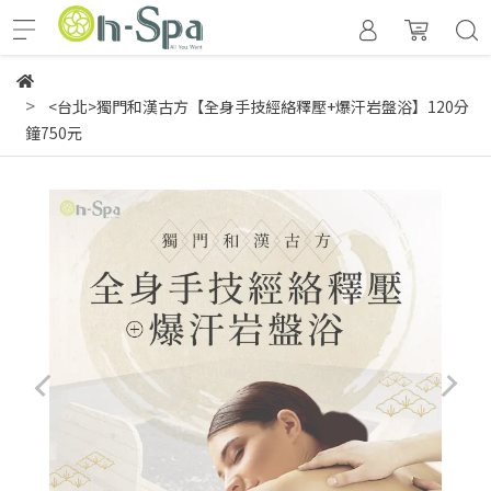
<台北>獨門和漢古方【全身手技經絡釋壓+爆汗岩盤浴】120分
鐘750元