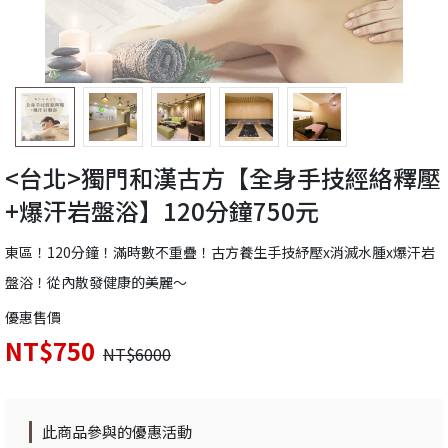
<台北>獨門和漢古方【全身手技經絡釋壓
+爆汗岩盤浴】120分鐘750元
東區！120分鐘！滿時數不重疊！古方養生手技紓壓x消滅水腫x爆汗岩
盤浴！從內散發健康的美麗～
優惠售價
NT$750
NT$6000
此商品參與的優惠活動