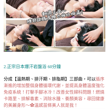
2.正宗日本爆汗岩盤浴 60分鐘
分成【溫熱期、排汗期、排脂期】三部曲，可以
循序
漸進的增加整個身體循環代謝，並提高身體溫度強化
免疫系統！打擊手腳冰冷！改善女性婦科問題
！
燃燒
卡路里、排解毒素、消除水腫、養顏美容，尋回健康
的美麗身形～✿溫感苗條美人就是我
！