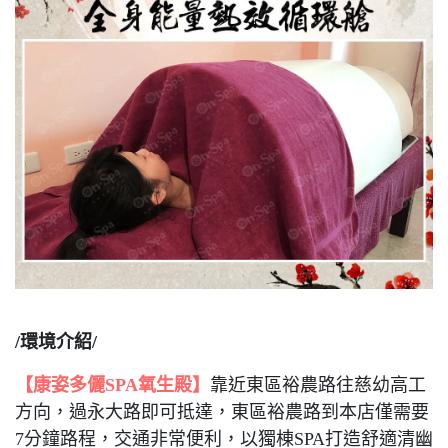
/環境介紹/
【康姿多儷SPA氧生殿】
靠近東區裕農路往慈幼高工
方向，過永大路即可抵達，東區裕農路到本店僅需要
7分鐘路程，交通非常便利，以獨棟SPA打造舒適清幽