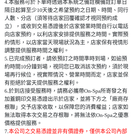
4.本服務可於下單時透過本系統之備註欄備註訂單日
隔日起算至少10天後之希望預約之日期、時間、同行
人數、分店（須等待店家回覆確認才視同預約成
立），或收到交易憑證後於店家營業時間自行以電話
向店家預約，以利店家安排提供服務之時間。實際預
約情形，以店家當天現場狀況為主，店家保有視情形
調整提供服務時間之權利。
5.已完成預訂者，請依預訂之時間準時到場，如逾預
約時間10分鐘到場，視同您已取消該次預約，須於現
場再行候位，視實際情況、營業時間而定，店家並保
有拒絕於當天提供服務之權利。
6.於到店接受服務時，請務必攜帶On-Spa所寄發之有
加蓋鋼印交易憑證出示於店家，並將下方之「廠商存
根聯」交予店家收取，以保障您的消費權益；店家如
無法取得本次交易之存根聯，將無法依On-Spa之優惠
價格提供服務。
7.
本公司之交易憑證並非有價證券，僅供本公司內部