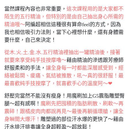
當然課程內容也非常重要，
這次課程用的是大家都不
陌生的五行精油，但特別的是由自己抽出身心所需的
精油哦～
阿編超相信這種很有算命feel的方式，因為
我也相信吸引力法則，當下心裡想什麼，還有身體需
要什麼，自己來決定！
從木.火.土.金.水.五行精油裡抽出一罐精油後，接著
就要來享受純手技按摩嚕～
藉由精油的滲透跟芳療師
舒服柔和的手法，
讓全身每一吋都能深層感受到，經
絡被鬆開、痠痛、氣結被推散，吼～真的很舒服！最
最喜歡純手技按摩了，就喜歡手心的溫度阿～❤
舒壓完當然不能沒有瘦身！用魔刷加上G5震脂雕塑臀
腿～超有感啊！
魔刷先把囤積的脂肪刷散、刷軟～再
震碎！跟橘皮肉肉都說再見～最後再躺循環艙，讓全
身瞬間大爆汗！
雕塑過的部位汗水爆的更快了～藉由
汗水排汗排毒讓全身超輕盈～超放鬆！