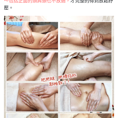
～包括正面的頭肩頸也不放過，
才完整的得到放鬆紓
壓。