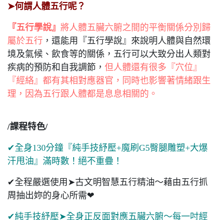
➤何謂人體五行呢？
『五行學說』
將人體五臟六腑之間的平衡關係分別歸
屬於五行
，還能用『五行學說』來說明人體與自然環
境及氣候、飲食等的關係，五行可以大致分出人類對
疾病的預防和自我調節，
但人體還有很多『穴位』
『經絡』都有其相對應器官，同時也影響著情緒跟生
理，因為五行跟人體都是息息相關的。
/課程特色/
✔全身130分鐘『純手技紓壓+魔刷G5臀腿雕塑+大爆
汗甩油』滿時數！絕不重疊！
✔全程嚴選使用➤古文明智慧五行精油～藉由五行抓
周抽出妳的身心所需❤
✔純手技紓壓➤全身正反面對應五臟六腑～每一吋經