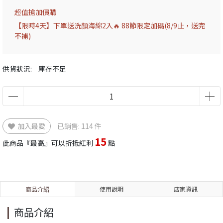
超值搶加價購
【限時4天】下單送洗顏海綿2入🔥 88節限定加碼(8/9止，送完
不補)
供貨狀況:
庫存不足
加入最愛
已銷售: 114 件
15
此商品『最高』可以折抵紅利
點
商品介紹
使用說明
店家資訊
商品介紹