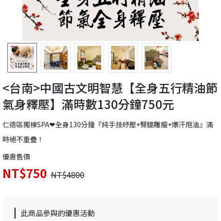
<台南>中國古文明智慧【全身五行精油節
氣身釋壓】滿時數130分鐘750元
仁德區獨棟SPA❤全身130分鐘『純手技紓壓+臀腿雕瘦+爆汗甩油』滿
時絕不重疊！
優惠售價
NT$750
NT$4800
此商品參與的優惠活動