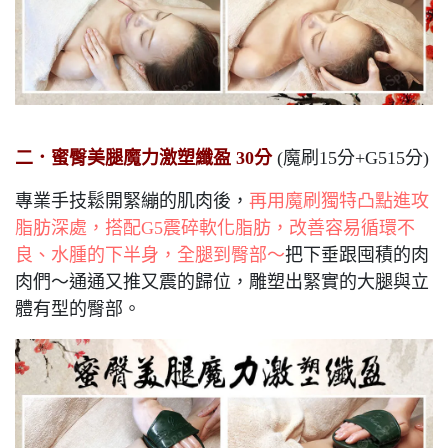
二．蜜臀美腿魔力激塑纖盈 30分
(魔刷15分+G515分)
專業手技鬆開緊繃的肌肉後，
再用魔刷獨特凸點進攻
脂肪深處，搭配G5震碎軟化脂肪，改善容易循環不
良、水腫的下半身，全腿到臀部～
把下垂跟囤積的肉
肉們～通通又推又震的歸位，雕塑出緊實的大腿與立
體有型的臀部。