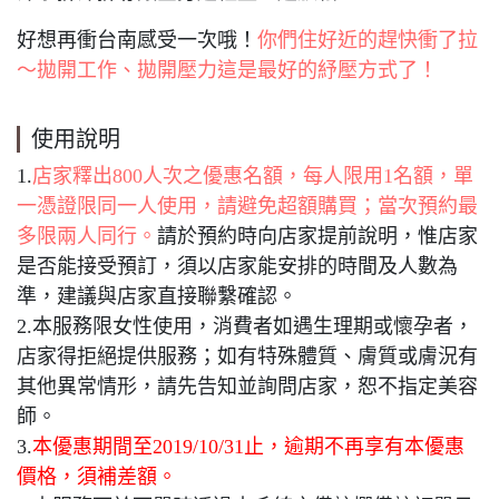
好想再衝台南感受一次哦！
你們住好近的趕快衝了拉
～拋開工作、拋開壓力這是最好的紓壓方式了！
使用說明
1.
店家釋出800人次之優惠名額，每人限用1名額，單
一憑證限同一人使用，請避免超額購買；當次預約最
多限兩人同行。
請於預約時向店家提前說明，惟店家
是否能接受預訂，須以店家能安排的時間及人數為
準，建議與店家直接聯繫確認。
2.本服務限女性使用，消費者如遇生理期或懷孕者，
店家得拒絕提供服務；如有特殊體質、膚質或膚況有
其他異常情形，請先告知並詢問店家，恕不指定美容
師。
3.
本優惠期間至2019/10/31止，逾期不再享有本優惠
價格，須補差額。