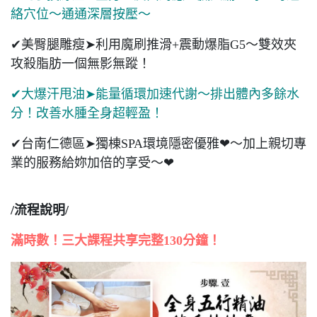
絡穴位～通通深層按壓～
✔美臀腿雕瘦➤利用魔刷推滑+震動爆脂G5～雙效夾
攻殺脂肪一個無影無蹤！
✔大爆汗甩油➤能量循環加速代謝～排出體內多餘水
分！改善水腫全身超輕盈！
✔台南仁德區➤獨棟SPA環境隱密優雅❤～加上親切專
業的服務給妳加倍的享受～❤
/流程說明/
滿時數！三大課程共享完整130分鐘！