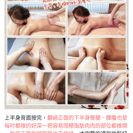
上半身背面按完，
翻過正面的下半身臀腿．腰腹也是
每吋都按的好深～把容易囤積脂肪肉肉的部位都推開