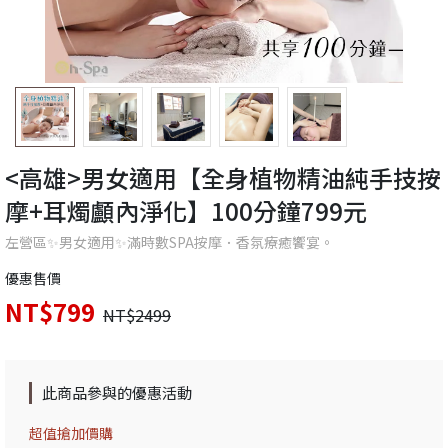
<高雄>男女適用【全身植物精油純手技按
摩+耳燭顱內淨化】100分鐘799元
左營區✨男女適用✨滿時數SPA按摩．香氛療癒饗宴。
優惠售價
NT$799
NT$2499
此商品參與的優惠活動
超值搶加價購