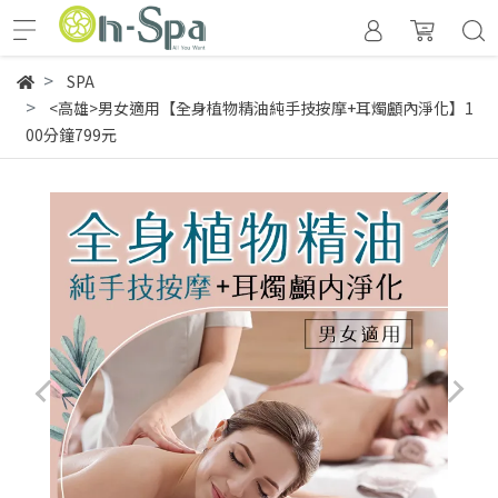
SPA
<高雄>男女適用【全身植物精油純手技按摩+耳燭顱內淨化】1
00分鐘799元