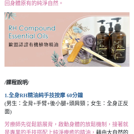
回身體原有的純淨自然。
/課程說明/
1.全身RH精油純手技按摩 60分鐘
(男生：全背+手臂+後小腿+頭肩頸；女生：全身正反
面)
芳療師先從鬆筋展背，啟動身體的放鬆機制，接著就
是專業的手技搭配上純淨療癒的精油，
藉由大自然的