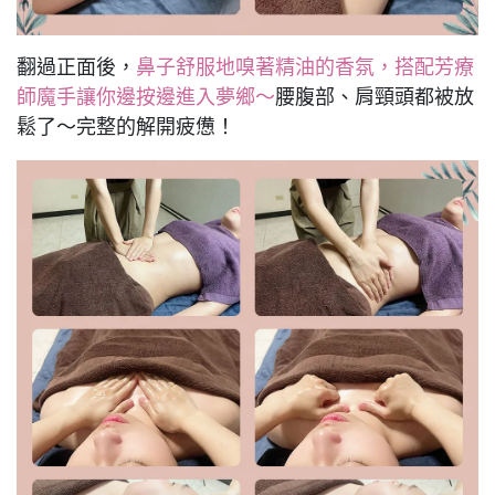
翻過正面後，
鼻子舒服地嗅著精油的香氛，搭配芳療
師魔手讓你邊按邊進入夢鄉～
腰腹部、肩頸頭都被放
鬆了～完整的解開疲憊！