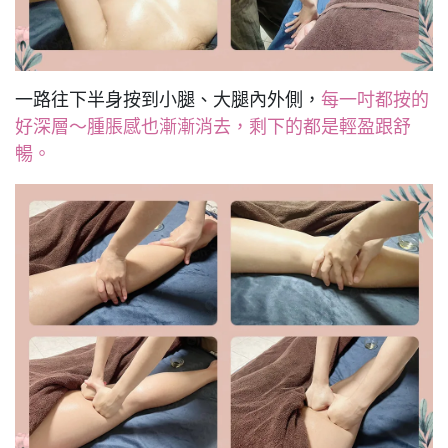
一路往下半身按到小腿、大腿內外側，
每一吋都按的
好深層～腫脹感也漸漸消去，剩下的都是輕盈跟舒
暢。