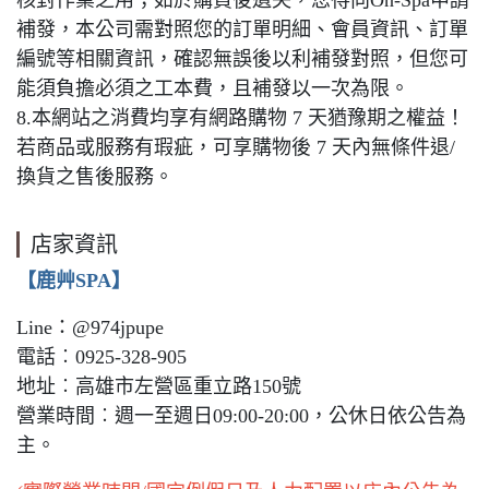
核對作業之用；如於購買後遺失，您得向On-Spa申請
補發，本公司需對照您的訂單明細、會員資訊、訂單
編號等相關資訊，確認無誤後以利補發對照，但您可
能須負擔必須之工本費，且補發以一次為限。
8.本網站之消費均享有網路購物 7 天猶豫期之權益！
若商品或服務有瑕疵，可享購物後 7 天內無條件退/
換貨之售後服務。
店家資訊
【鹿艸SPA】
Line：@974jpupe
電話︰0925-328-905
地址︰高雄市左營區重立路150號
營業時間︰週一至週日09:00-20:00，公休日依公告為
主。