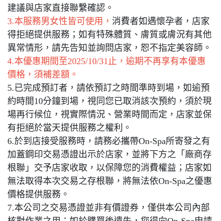
建議與店家直接聯繫確認。
3.本服務男女性皆可使用，
消費者如遇懷孕者，店家
得拒絕提供服務；如有特殊體質、膚質或膚況有其他
異常情形，請先告知並詢問店家，恕不指定美容師。
4.本優惠期間至2025/10/31止，逾期不再享有本優惠
價格，須補差額。
5.已完成預訂者，請依預訂之時間準時到場，如逾預
約時間10分鐘到場，視同您已取消該次預約，須於現
場再行候位，視實際情況、營業時間而定，店家並保
有拒絕於當天提供服務之權利。
6.於到店接受服務時，請務必攜帶On-Spa所寄發之有
加蓋鋼印交易憑證出示於店家，並將下方之「廠商存
根聯」交予店家收取，以保障您的消費權益；店家如
無法取得本次交易之存根聯，將無法依On-Spa之優惠
價格提供服務。
7.本公司之交易憑證並非有價證券，僅供本公司內部