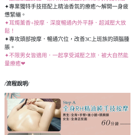
✦專業獨特手技搭配上精油香氛的療癒～解開一身疲
憊緊繃。
✦耳燭薰香+按摩．深度暢通內外平靜．超減壓大放
鬆！
✦專攻頭部按摩．暢通穴位，改善3C上班族的頭腦腫
脹。
✦不限男女皆適用．一起享受減壓之旅．被大自然能
量療癒❤
/流程說明/