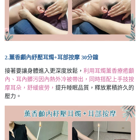
2.薰香顱內紓壓耳燭+耳部按摩 30分鐘
接著要讓身體進入更深度放鬆，
利用耳燭薰香療癒顱
內、耳內髒污因內熱外冷被帶出，同時搭配上手技按
摩耳朵，舒緩疲勞，
提升睡眠品質，釋放累積許久的
壓力。