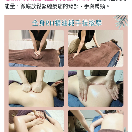
能量，徹底放鬆緊繃痠痛的背部、手與肩頸。