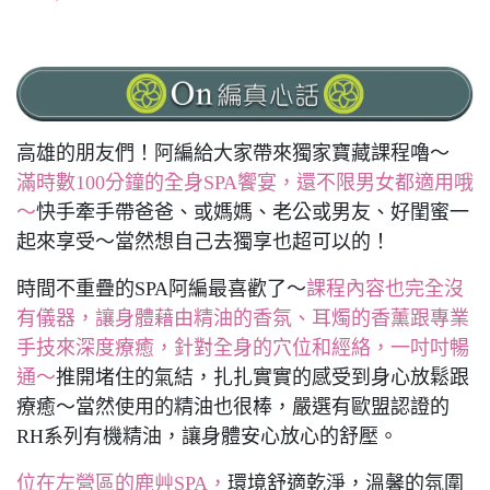
高雄的朋友們！阿編給大家帶來獨家寶藏課程嚕～
滿時數100分鐘的全身SPA饗宴，還不限男女都適用哦
～
快手牽手帶爸爸、或媽媽、老公或男友、好閨蜜一
起來享受～當然想自己去獨享也超可以的！
時間不重疊的SPA阿編最喜歡了～
課程內容也完全沒
有儀器，讓身體藉由精油的香氛、耳燭的香薰跟專業
手技來深度療癒，針對全身的穴位和經絡，一吋吋暢
通～
推開堵住的氣結，扎扎實實的感受到身心放鬆跟
療癒～當然使用的精油也很棒，嚴選有歐盟認證的
RH系列有機精油，讓身體安心放心的舒壓。
位在左營區的鹿艸SPA，
環境舒適乾淨，溫馨的氛圍