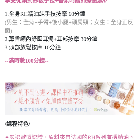
享受從頭到腳被手技+香氛呵護的療癒感✨
1.全身RH精油純手技按摩 60分鐘
(男生：全背+手臂+後小腿+頭肩頸；女生：全身正反
面)
2.薰香顱內紓壓耳燭+耳部按摩 30分鐘
3.頭部放鬆按摩 10分鐘
--滿時數100分鐘--
/課程特色/
✦嚴選歐盟認證．原料來自法國的RH系列有機精油。