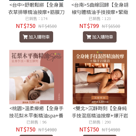
<台中>舒眠鬆綁【全身薰
<台南>S曲線回歸【全身胡
衣草排導精油按摩+筋膜刀
椒勻體精油手技按摩+緊緻
鬆解】130分鐘750元
已銷售：174
v妍】150分鐘799元
已銷售：123
NT$750
NT$799
NT$4500
NT$6500
加入購物車
加入購物車
<桃園>溫柔療癒【全身手
<雙北>沉靜時刻【全身純
技花梨木平衡精油spa+養
手技混搭精油按摩+爆汗岩
生臍燭】120分鐘750元
已銷售：96
盤浴】滿時120分鐘750元
已銷售：290
NT$750
NT$750
NT$4980
NT$4980