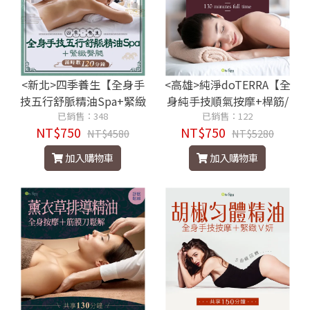
<新北>四季養生【全身手
<高雄>純淨doTERRA【全
技五行舒脈精油Spa+緊緻
身純手技順氣按摩+桿筋/
臀腿】120分鐘750元
已銷售：348
小v臉】130分鐘750元
已銷售：122
NT$750
NT$750
NT$4580
NT$5280
加入購物車
加入購物車