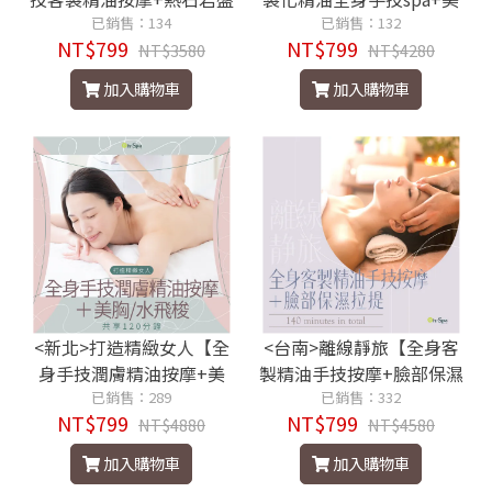
浴】滿時130分鐘799元
已銷售：134
背美顏】130分799元
已銷售：132
NT$799
NT$799
NT$3580
NT$4280
加入購物車
加入購物車
<新北>打造精緻女人【全
<台南>離線靜旅【全身客
身手技潤膚精油按摩+美
製精油手技按摩+臉部保濕
胸/水飛梭】120分鐘799元
已銷售：289
拉提】共享140分鐘799元
已銷售：332
NT$799
NT$799
NT$4880
NT$4580
加入購物車
加入購物車