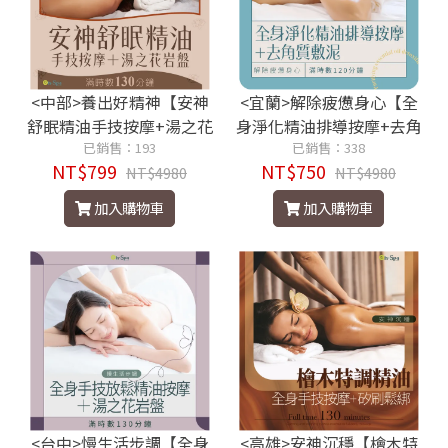
<中部>養出好精神【安神
<宜蘭>解除疲憊身心【全
舒眠精油手技按摩+湯之花
身淨化精油排導按摩+去角
岩盤】130分鐘799元
已銷售：193
質敷泥】120分鐘750元
已銷售：338
NT$799
NT$750
NT$4980
NT$4980
加入購物車
加入購物車
<台中>慢生活步調【全身
<高雄>安神沉穩【檜木特