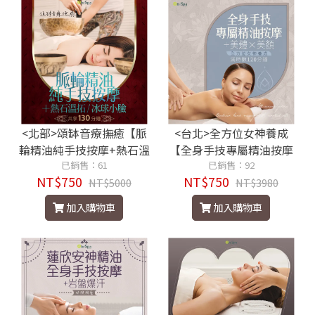
<北部>頌缽音療撫癒【脈
<台北>全方位女神養成
輪精油純手技按摩+熱石溫
【全身手技專屬精油按摩
拓/冰球小臉】130分鐘750
已銷售：61
+美體x美顏】120分鐘750
已銷售：92
NT$750
NT$750
元
NT$5000
元
NT$3980
加入購物車
加入購物車