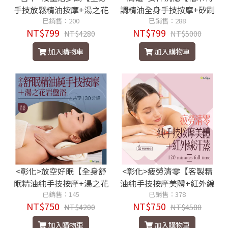
手技放鬆精油按摩+湯之花
調精油全身手技按摩+矽刷
岩盤】130分鐘799元
已銷售：200
鬆綁】130分鐘799元
已銷售：288
NT$799
NT$799
NT$4280
NT$5000
加入購物車
加入購物車
<彰化>放空好眠【全身舒
<彰化>疲勞清零【客製精
眠精油純手技按摩+湯之花
油純手技按摩美體+紅外線
岩盤浴】130分鐘750元
已銷售：145
汗蒸】滿時120分鐘750元
已銷售：378
NT$750
NT$750
NT$4200
NT$4580
加入購物車
加入購物車