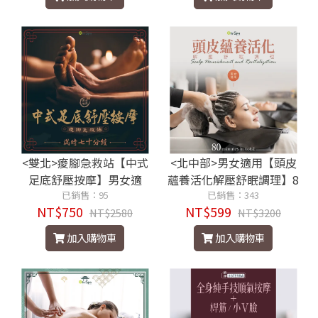
<雙北>痠腳急救站【中式
<北中部>男女適用【頭皮
足底舒壓按摩】男女適
蘊養活化解壓舒眠調理】8
用！滿時70分鐘750元
已銷售：95
0分鐘599元
已銷售：343
NT$750
NT$599
NT$2580
NT$3200
加入購物車
加入購物車