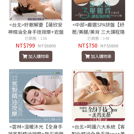
<台北>好眠解憂【蓮欣安
<中部>嚴選SPA拼盤【紓
神精油全身手技按摩+岩盤
壓/美腿/美背 三大課程隨
爆汗】130分鐘799元
已銷售：138
妳配】任選2堂共120分鐘7
已銷售：148
NT$799
NT$750
NT$6800
50元
NT$5800
加入購物車
加入購物車
<雲林>溫暖沐光【全身手
<台北>呵護六大系統【客
技客製精油按摩+熱石岩盤
製化精油全身手技spa+美