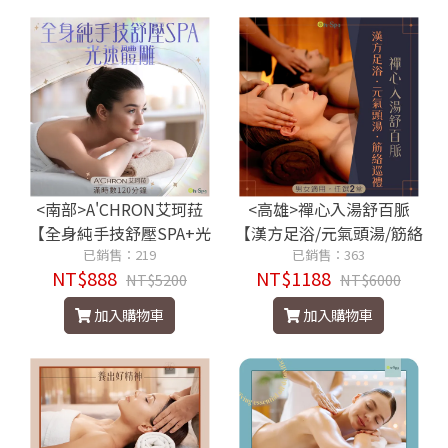
<南部>A'CHRON艾珂菈
<高雄>禪心入湯舒百脈
【全身純手技舒壓SPA+光
【漢方足浴/元氣頭湯/筋絡
速體雕】滿時數120分鐘88
已銷售：219
巡禮】男女適用，任選2堂
已銷售：363
NT$888
NT$1188
8元
NT$5200
1188元
NT$6000
加入購物車
加入購物車