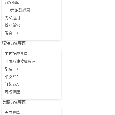
SPA按摩
599元絕對必買
東部
男女適用
宜蘭
撖筋鬆穴
花蓮
暖身SPA
熱門SPA專區
獨特SPA專區
TOP10強檔
中式按摩專區
七輪精油按摩專區
SPA按摩
孕婦SPA
599元絕對必買
頭皮SPA
訂製SPA
男女適用
耳燭釋壓
撖筋鬆穴
美體SPA專區
暖身SPA
美白專區