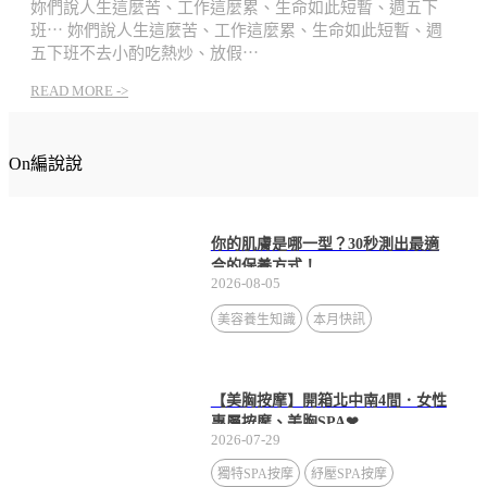
妳們說人生這麼苦、工作這麼累、生命如此短暫、週五下
班⋯
妳們說人生這麼苦、工作這麼累、生命如此短暫、週
五下班不去小酌吃熱炒、放假⋯
READ MORE ->
On編說說
你的肌膚是哪一型？30秒測出最適
合的保養方式！
2026-08-05
美容養生知識
本月快訊
【美胸按摩】開箱北中南4間．女性
專屬按摩、美胸SPA❤
2026-07-29
獨特SPA按摩
紓壓SPA按摩