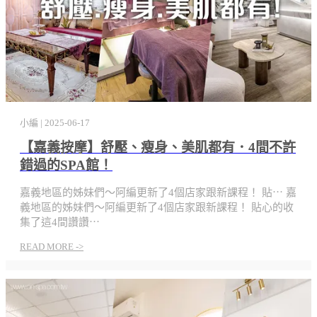
小編 | 2025-06-17
【嘉義按摩】舒壓、瘦身、美肌都有．4間不許
錯過的SPA館！
嘉義地區的姊妹們～阿編更新了4個店家跟新課程！ 貼⋯
嘉
義地區的姊妹們～阿編更新了4個店家跟新課程！ 貼心的收
集了這4間讚讚⋯
READ MORE ->