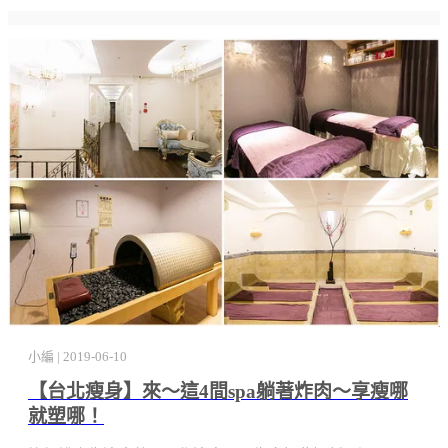
小編 | 2019-06-10
【台北瘦身】來～這4間spa躺著炸肉～享瘦哪
就塑哪！