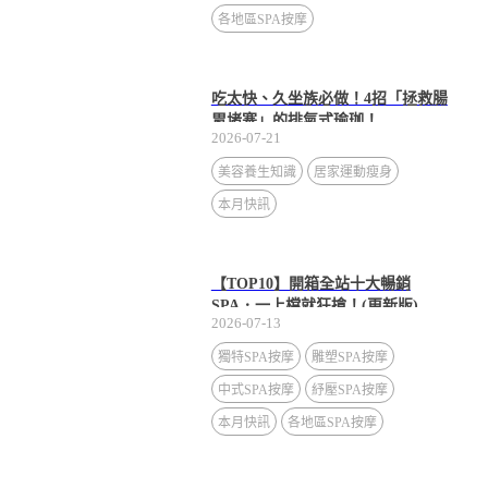
各地區SPA按摩
吃太快、久坐族必做！4招「拯救腸
胃堵塞」的排氣式瑜珈！
2026-07-21
美容養生知識
居家運動瘦身
本月快訊
【TOP10】開箱全站十大暢銷
SPA．一上檔就狂搶！(更新版)
2026-07-13
獨特SPA按摩
雕塑SPA按摩
中式SPA按摩
紓壓SPA按摩
本月快訊
各地區SPA按摩