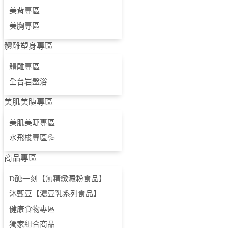
獨特SPA專區
美背專區
美胸專區
中式按摩專區
體雕塑身專區
七輪精油按摩專區
體雕專區
孕婦SPA
全台岩盤浴
頭皮SPA
美肌美睫專區
訂製SPA
美肌美睫專區
耳燭釋壓
水飛梭專區💦
美體SPA專區
商品專區
美白專區
D醣一刻【無精緻澱粉食品】
沐甄豆【濃豆乳系列食品】
美背專區
健康食物專區
美胸專區
獨家組合商品