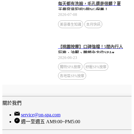
每天都有洗臉，毛孔還是很髒？夏
天最容易犯的5個NG保養！
2026-07-08
美容養生知識
本月快訊
【桃園按摩】口碑強檔！5間內行人
狂推．油壓、雕塑全方位SPA♥
2026-06-23
獨特SPA按摩
紓壓SPA按摩
各地區SPA按摩
關於我們
service@on-spa.com
週一至週五 AM9:00~PM5:00