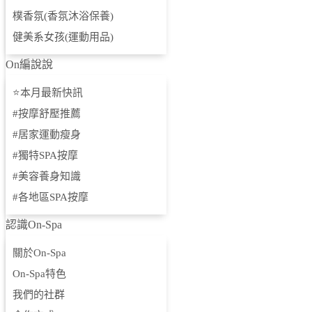
樸香氛(香氛沐浴保養)
體雕塑身專區
健美系女孩(運動用品)
體雕專區
On編說說
全台岩盤浴
⭐本月最新快訊
美肌美睫專區
#按摩舒壓推薦
#居家運動瘦身
美肌美睫專區
#獨特SPA按摩
水飛梭專區💦
#美容養身知識
商品專區
#各地區SPA按摩
D醣一刻【無精緻澱粉食品】
認識On-Spa
沐甄豆【濃豆乳系列食品】
關於On-Spa
On-Spa特色
健康食物專區
我們的社群
獨家組合商品