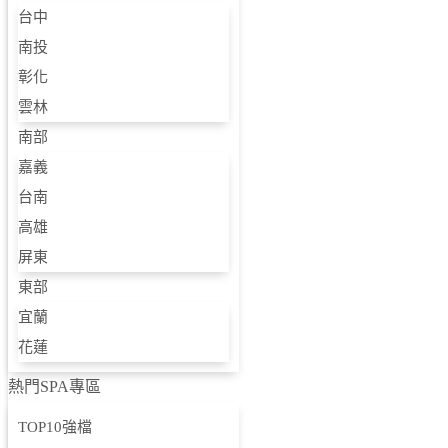
台中
苗栗
南投
中部
彰化
雲林
台中
南部
南投
嘉義
彰化
台南
高雄
雲林
屏東
南部
東部
宜蘭
嘉義
花蓮
台南
熱門SPA專區
高雄
TOP10強檔
屏東