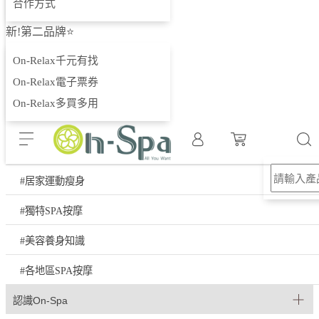
合作方式
樸香氛(香氛沐浴保養)
新!第二品牌⭐
健美系女孩(運動用品)
On-Relax千元有找
On-Relax電子票券
On編說說
On-Relax多買多用
⭐本月最新快訊
#按摩舒壓推薦
#居家運動瘦身
#獨特SPA按摩
#美容養身知識
#各地區SPA按摩
認識On-Spa