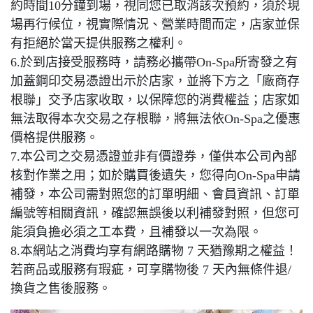
約時間10分鐘到場，視同您已取消該次預約，須於現
場再行候位，視實際情況、營業時間而定，店家並保
有拒絕於當天提供服務之權利。
6.於到店接受服務時，請務必攜帶On-Spa所寄發之有
加蓋鋼印交易憑證出示於店家，並將下方之「廠商存
根聯」交予店家收取，以保障您的消費權益；店家如
無法取得本次交易之存根聯，將無法依On-Spa之優惠
價格提供服務。
7.本公司之交易憑證並非有價證券，僅供本公司內部
核對作業之用；如於購買後遺失，您得向On-Spa申請
補發，本公司需對照您的訂單明細、會員資訊、訂單
編號等相關資訊，確認無誤後以利補發對照，但您可
能須負擔必須之工本費，且補發以一次為限。
8.本網站之消費均享有網路購物 7 天猶豫期之權益！
若商品或服務有瑕疵，可享購物後 7 天內無條件退/
換貨之售後服務。