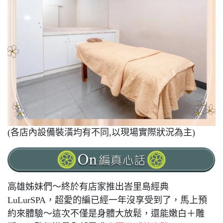
(各店內設備裝潢均有不同,以現場實際狀況為主)
高雄姊妹們～終於有店家推出峇里島經典
LuLurSPA，超愛的編已經一年沒享受到了，馬上預
約來體驗～這次不僅是身體大放鬆，還能嫩白＋雕