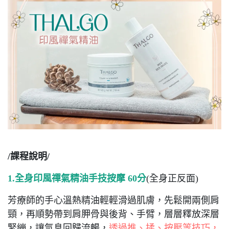
/課程說明/
1.全身印風禪氣精油手技按摩 60分
(全身正反面)
芳療師的手心溫熱精油輕輕滑過肌膚，先鬆開兩側肩
頸，再順勢帶到肩胛骨與後背、手臂，層層釋放深層
緊繃，讓氣息回歸流暢，
透過推、揉、按壓等技巧，