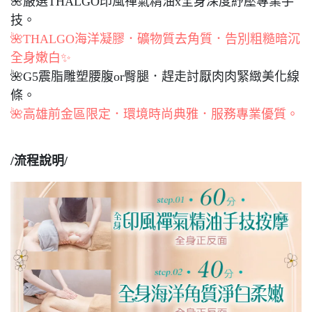
🌺嚴選THALGO印風禪氣精油x全身深度紓壓專業手
技。
🌺THALGO海洋凝膠．礦物質去角質．告別粗糙暗沉
全身嫩白✨
🌺G5震脂雕塑腰腹or臀腿．趕走討厭肉肉緊緻美化線
條。
🌺高雄前金區限定．環境時尚典雅．服務專業優質。
/流程說明/