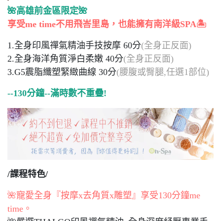
🌺高雄前金區限定🌺
享受me time不用飛峇里島，也能擁有南洋級SPA🏝️
1.全身印風禪氣精油手技按摩 60分
(全身正反面)
2.全身海洋角質淨白柔嫩 40分
(全身正反面)
3.G5震脂纖塑緊緻曲線 30分
(腰腹或臀腿,任選1部位)
--130分鐘--滿時數不重疊!
/課程特色/
🌺寵愛全身『按摩x去角質x雕塑』享受130分鐘me
time。