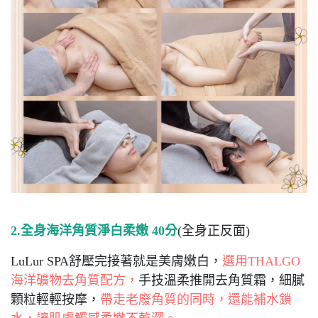
2.全身海洋角質淨白柔嫩 40分
(全身正反面)
LuLur SPA舒壓完接著就是美膚嫩白，
選用THALGO
海洋礦物去角質配方，
手技溫柔推開去角質霜，細膩
顆粒輕輕按摩，
帶走老廢角質的同時，還能補水鎖