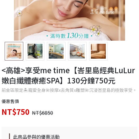
<高雄>享受me time【峇里島經典LuLur
嫩白纖體療癒SPA】130分鐘750元
前金區限定🏝️寵愛全身🌺按摩x去角質x雕塑🌺沉浸峇里島的極致享受。
優惠售價
NT$750
NT$6850
此商品參與的優惠活動