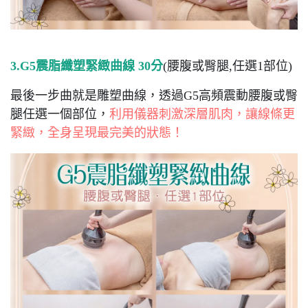
3.G5震脂纖塑緊緻曲線 30分
(腰腹或臀腿,任選1部位)
最後一步曲就是雕塑曲線，透過G5高頻震動腰腹或臀
腿任選一個部位，
利用儀器刺激深層肌肉，讓線條更
緊緻，全身呈現最完美的狀態！