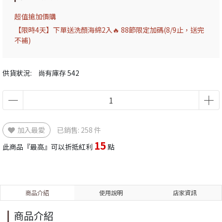
超值搶加價購
【限時4天】下單送洗顏海綿2入🔥 88節限定加碼(8/9止，送完
不補)
供貨狀況:
尚有庫存 542
加入最愛
已銷售: 258 件
15
此商品『最高』可以折抵紅利
點
商品介紹
使用說明
店家資訊
商品介紹