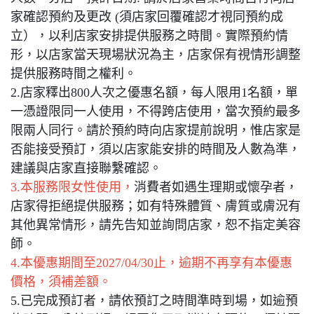
家確認預約及更改 (須店家回覆確認才視同預約成
立），以利店家安排提供服務之時間。實際預約情
形，以店家當天現場狀況為主，店家保有視情形調整
提供服務時間之權利。
2.店家釋出800人次之優惠名額，每人限用1名額，單
一憑證限同一人使用，不得跨店使用，當次預約最多
限兩人同行。請於預約時向店家提前說明，惟店家是
否能接受預訂，須以店家能安排的時間及人數為準，
建議與店家直接聯繫確認。
3.本服務限女性使用，
消費者如遇生理期或懷孕者，
店家得拒絕提供服務；如有特殊體質、膚質或膚況有
其他異常情形，請先告知並詢問店家，恕不指定美容
師。
4.本優惠期間至2027/04/30止，逾期不再享有本優惠
價格，須補差額。
5.已完成預訂者，請依預訂之時間準時到場，如逾預