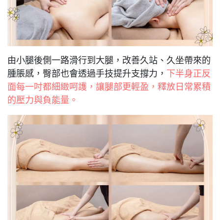
由小腿後側一路滑行到大腿，改善久站、久坐帶來的
腫脹感，臀部也會透過手技提升支撐力，
下半身正反
面每一吋都細緻呵護，讓腿部更輕盈，釋放日常累積
的壓力與負能量。