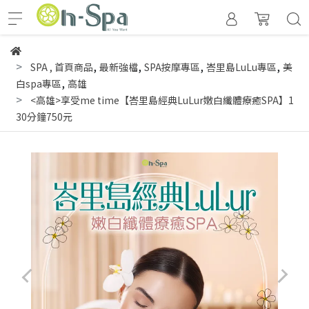
,
,
,
,
SPA
,
首頁商品
最新強檔
SPA按摩專區
峇里島LuLu專區
美
,
白spa專區
高雄
<高雄>享受me time【峇里島經典LuLur嫩白纖體療癒SPA】1
30分鐘750元