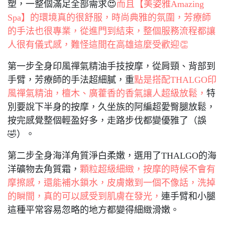
塑，一整個滿足全部需求😍
而且【美姿雅Amazing
Spa】的環境真的很舒服，時尚典雅的氛圍，芳療師
的手法也很專業，從進門到結束，整個服務流程都讓
人很有儀式感，難怪這間在高雄這麼受歡迎👏
第一步全身印風禪氣精油手技按摩，從肩頸、背部到
手臂，芳療師的手法超細膩，重
點是搭配THALGO印
風禪氣精油，檀木、廣藿香的香氣讓人超級放鬆，
特
別要說下半身的按摩，久坐族的阿編超愛臀腿放鬆，
按完感覺整個輕盈好多，走路步伐都變優雅了（誤
🤣）。
第二步全身海洋角質淨白柔嫩，選用了THALGO的海
洋礦物去角質霜，
顆粒超級細緻，按摩的時候不會有
摩擦感，還能補水鎖水，皮膚嫩到一個不像話，洗掉
的瞬間，真的可以感受到肌膚在發光，
連手臂和小腿
這種平常容易忽略的地方都變得細緻滑嫩。