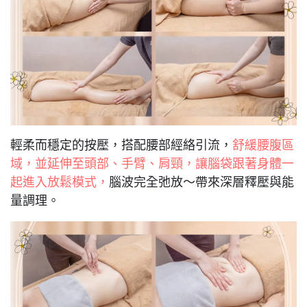
輕柔而穩定的按壓，搭配腰部經絡引流，
舒緩腰腹區
域，並延伸至頭部、手臂、肩頸，讓腦袋跟著身體一
起進入放鬆模式，
腦波完全弛放～帶來深層釋壓與能
量調理。