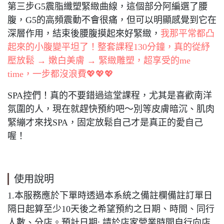
第三步G5震脂纖塑緊緻曲線，這個部分阿編選了腰
腹，G5的高頻震動不會很痛，但可以明顯感覺到它在
深層作用，結束後腰腹摸起來好緊緻，
我那平常都凸
起來的小腹變平坦了！整套課程130分鐘，真的從紓
壓放鬆 → 嫩白美膚 → 緊緻雕塑，超享受的me
time，一步都沒浪費💖💖💖
SPA控們！真的不要錯過這堂課程，尤其是喜歡南洋
氛圍的人，現在就趕快預約吧～別等皮膚暗沉、肌肉
緊繃才來找SPA，固定放鬆自己才是真正的愛自己
喔！
使用說明
1.本服務應於下單時透過本系統之備註欄備註訂單日
隔日起算至少10天後之希望預約之日期、時間、同行
人數、分店。預計日期: 請於店家營業時間自行向店