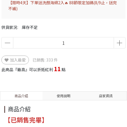
【限時4天】下單送洗顏海綿2入🔥 88節限定加碼(8/9止，送完
不補)
供貨狀況:
庫存不足
加入最愛
已銷售: 333 件
11
此商品『最高』可以折抵紅利
點
商品介紹
使用說明
店家資訊
商品介紹
【已銷售完畢】