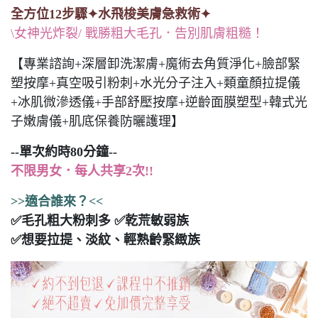
全方位12步驟✦水飛梭美膚急救術✦
\女神光炸裂/ 戰勝粗大毛孔．告別肌膚粗糙！
【專業諮詢+深層卸洗潔膚+魔術去角質淨化+臉部緊
塑按摩+真空吸引粉刺+水光分子注入+類童顏拉提儀
+冰肌微滲透儀+手部舒壓按摩+逆齡面膜塑型+韓式光
子嫩膚儀+肌底保養防曬護理】
--單次約時80分鐘--
不限男女．每人共享2次!!
>>適合誰來？<<
✅毛孔粗大粉刺多 ✅乾荒敏弱族
✅想要拉提、淡紋、輕熟齡緊緻族