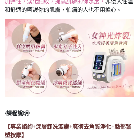
加彈性，淡化細紋，提高肌膚的保水度，
非侵入性溫
和舒適的呵護你的肌膚，怕痛的人也不用擔心。
/課程說明/
【專業諮詢+深層卸洗潔膚+魔術去角質淨化+臉部緊
塑按摩】