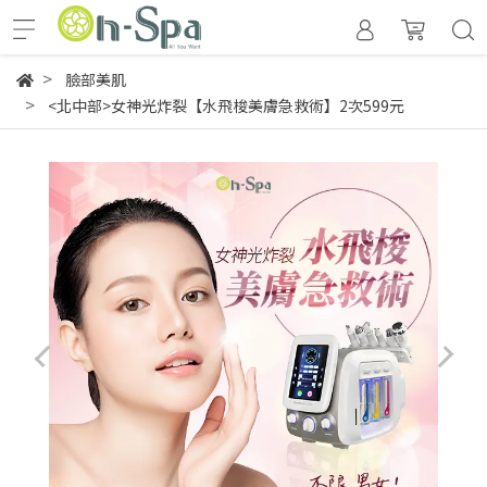
臉部美肌
<北中部>女神光炸裂【水飛梭美膚急救術】2次599元