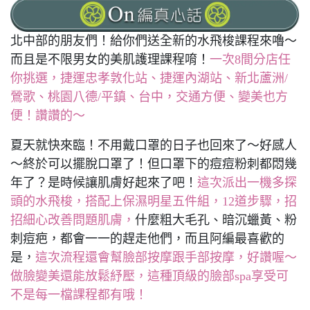
北中部的朋友們！給你們送全新的水飛梭課程來嚕～
而且是不限男女的美肌護理課程唷！
一次8間分店任
你挑選，捷運忠孝敦化站、捷運內湖站、新北蘆洲/
鶯歌、桃園八德/平鎮、台中，交通方便、變美也方
便！讚讚的～
夏天就快來臨！不用戴口罩的日子也回來了～好感人
～終於可以擺脫口罩了！但口罩下的痘痘粉刺都悶幾
年了？是時候讓肌膚好起來了吧！
這次派出一機多探
頭的水飛梭，搭配上保濕明星五件組，12道步驟，招
招細心改善問題肌膚，
什麼粗大毛孔、暗沉蠟黃、粉
刺痘疤，都會一一的趕走他們，而且阿編最喜歡的
是，
這次流程還會幫臉部按摩跟手部按摩，好讚喔～
做臉變美還能放鬆紓壓，這種頂級的臉部spa享受可
不是每一檔課程都有哦！