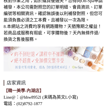
核對作業之用；如於購買後遺失，您得向On-Spa申請
補發，本公司需對照您的訂單明細、會員資訊、訂單
編號等相關資訊，確認無誤後以利補發對照，但您可
能須負擔必須之工本費，且補發以一次為限。
8.本網站之消費均享有網路購物 7 天猶豫期之權益！
若商品或服務有瑕疵，可享購物後 7 天內無條件退/
換貨之售後服務。
店家資訊
【韓一美學-內湖店】
Line@：@hhw8952l (末碼為英文L小寫)
電話：(02)8792-1877