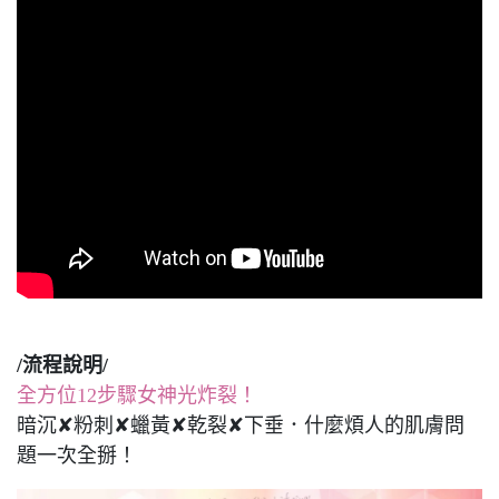
/流程說明/
全方位12步驟女神光炸裂！
暗沉✘粉刺✘蠟黃✘乾裂✘下垂．什麼煩人的肌膚問
題一次全掰！