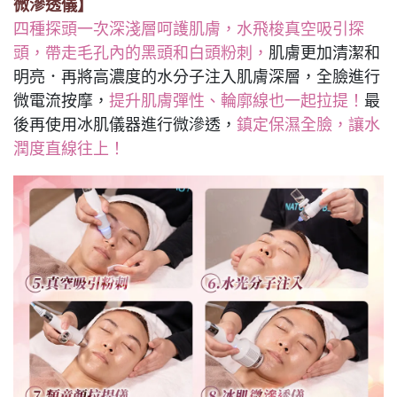
微滲透儀】
四種探頭一次深淺層呵護肌膚，水飛梭真空吸引探
頭，帶走毛孔內的黑頭和白頭粉刺，
肌膚更加清潔和
明亮．再將高濃度的水分子注入肌膚深層，全臉進行
微電流按摩，
提升肌膚彈性、輪廓線也一起拉提！
最
後再使用冰肌儀器進行微滲透，
鎮定保濕全臉，讓水
潤度直線往上！