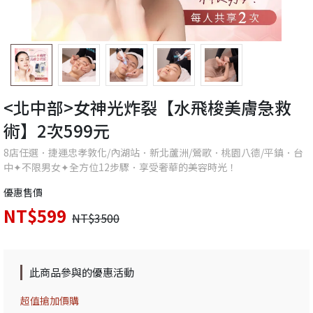
<北中部>女神光炸裂【水飛梭美膚急救
術】2次599元
8店任選．捷運忠孝敦化/內湖站．新北蘆洲/鶯歌．桃園八德/平鎮．台
中✦不限男女✦全方位12步驟．享受奢華的美容時光！
優惠售價
NT$599
NT$3500
此商品參與的優惠活動
超值搶加價購