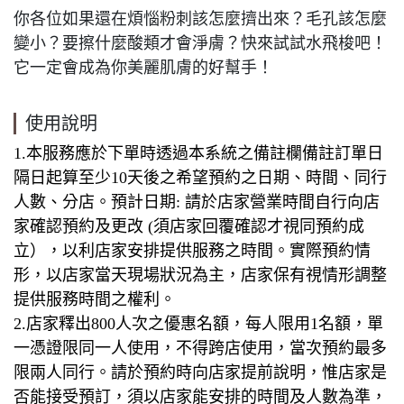
你各位如果還在煩惱粉刺該怎麼擠出來？毛孔該怎麼
變小？要擦什麼酸類才會淨膚？快來試試水飛梭吧！
它一定會成為你美麗肌膚的好幫手！
使用說明
1.本服務應於下單時透過本系統之備註欄備註訂單日
隔日起算至少10天後之希望預約之日期、時間、同行
人數、分店。預計日期: 請於店家營業時間自行向店
家確認預約及更改 (須店家回覆確認才視同預約成
立），以利店家安排提供服務之時間。實際預約情
形，以店家當天現場狀況為主，店家保有視情形調整
提供服務時間之權利。
2.店家釋出800人次之優惠名額，每人限用1名額，單
一憑證限同一人使用，不得跨店使用，當次預約最多
限兩人同行。請於預約時向店家提前說明，惟店家是
否能接受預訂，須以店家能安排的時間及人數為準，