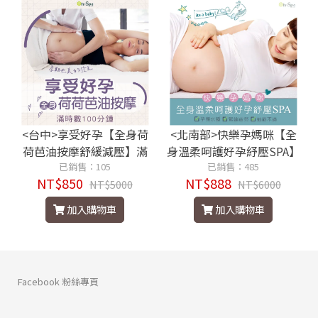
<台中>享受好孕【全身荷
<北南部>快樂孕媽咪【全
荷芭油按摩舒緩減壓】滿
身溫柔呵護好孕紓壓SPA】
時數100分鐘850元
已銷售：105
100分鐘888元
已銷售：485
NT$850
NT$888
NT$5000
NT$6000
加入購物車
加入購物車
Facebook 粉絲專頁