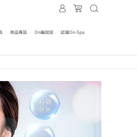
區
商品專區
On編說說
認識On-Spa