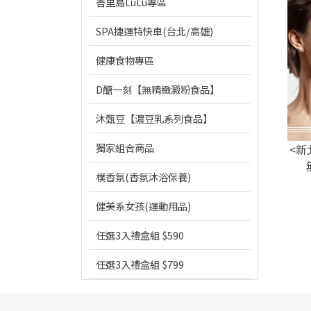
峇里島LuLu專區
SPA捷運特快車(台北/高雄)
健康食物專區
D醣一刻【無精緻澱粉食品】
沐甄豆【濃豆乳系列食品】
獨家組合商品
<新
樸香氛(香氛沐浴保養)
健美系女孩(運動用品)
任選3入禮盒組 $590
任選3入禮盒組 $799