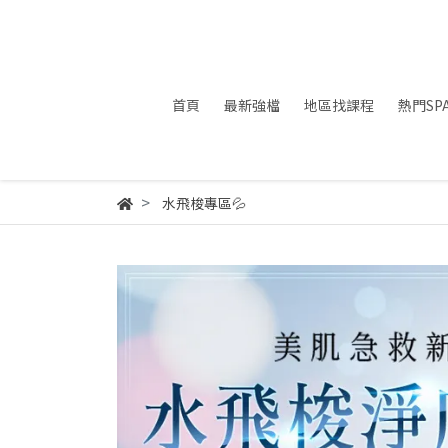
首頁
最新強檔
地區找課程
熱門SP
水飛梭專區💦