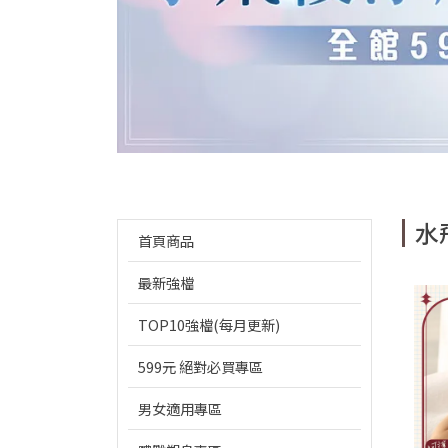
水
首頁商品
最新強檔
TOP10強檔(每月更新)
599元 絕對必買專區
男女適用專區