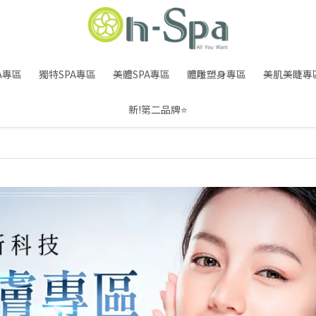
A專區
獨特SPA專區
美體SPA專區
體雕塑身專區
美肌美睫專
新!第二品牌⭐