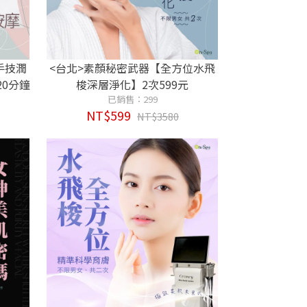
手技潤
<台北>素顏秘密武器【全方位水飛
20分鐘
梭深層淨化】2次599元
已銷售：299
NT$599
NT$3580