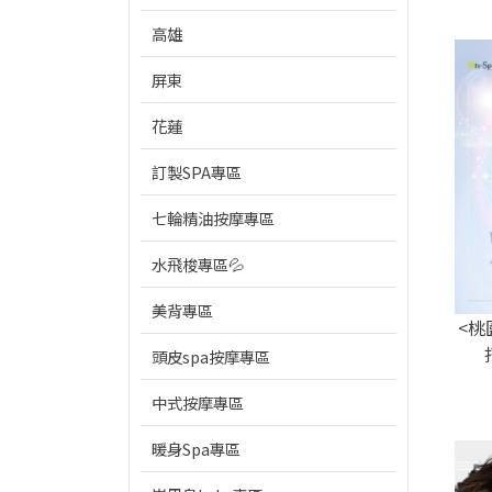
高雄
屏東
花蓮
訂製SPA專區
七輪精油按摩專區
水飛梭專區💦
美背專區
<桃
頭皮spa按摩專區
中式按摩專區
暖身Spa專區