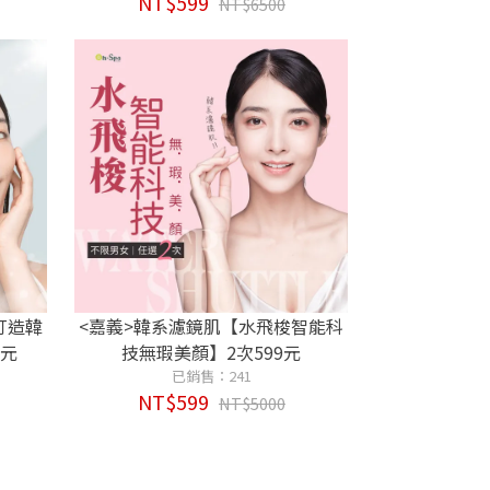
NT$599
NT$6500
打造韓
<嘉義>韓系濾鏡肌【水飛梭智能科
9元
技無瑕美顏】2次599元
已銷售：241
NT$599
NT$5000